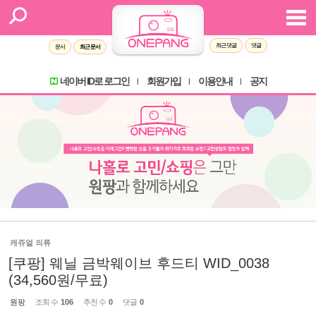
최근 댓글
댓글
문서
최근 문서
네이버 ID로 로그인
회원가입
이용안내
공지
l
l
l
캐쥬얼 의류
[쿠팡] 웨닐 금박웨이브 후드티 WID_0038
(34,560원/무료)
원팡
조회 수
106
추천 수
0
댓글
0