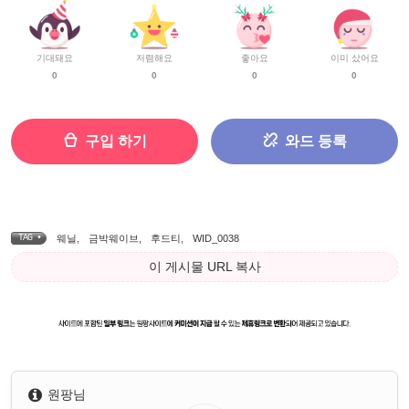
기대돼요
저렴해요
좋아요
이미 샀어요
0
0
0
0
구입 하기
와드 등록
TAG •
웨닐
,
금박웨이브
,
후드티
,
WID_0038
이 게시물 URL 복사
원팡님