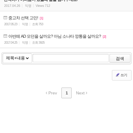
2017.04.26
익명
Views
712
중고차 선택 고민!
[1]
2017.05.23
익명
조회
753
아반떼 AD 모던을 살까요? 아님 소나타 깡통을 살까요?
[2]
2017.04.25
익명
조회
3925
검색
쓰기
Prev
1
Next