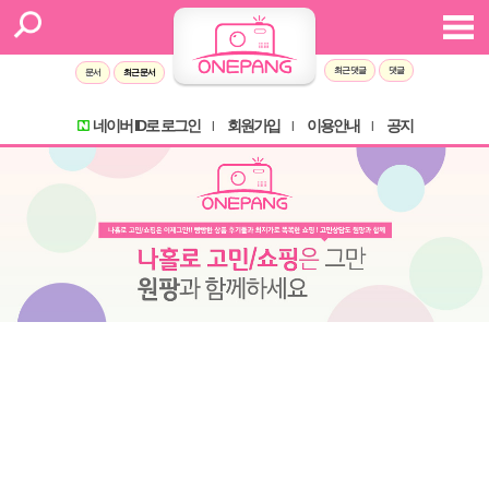
Sketchbook5, 스케치북5
Sketchbook5, 스케치북5
최근 댓글
댓글
문서
최근 문서
네이버 ID로 로그인
회원가입
이용안내
공지
l
l
l