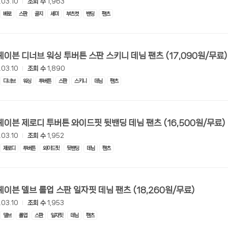
.03.10
조회 수
1,963
베로
스판
골지
세미
부츠컷
밴딩
팬츠
[롯데온] 헤이븐 디너브 워싱 투버튼 스판 스키니 데님 팬츠 (17,090원/무료)
.03.10
조회 수
1,890
디너브
워싱
투버튼
스판
스키니
데님
팬츠
[롯데온] 헤이븐 제로디 투버튼 와이드핏 뒷밴딩 데님 팬츠 (16,500원/무료)
.03.10
조회 수
1,952
제로디
투버튼
와이드핏
뒷밴딩
데님
팬츠
[롯데온] 헤이븐 델브 롤업 스판 일자핏 데님 팬츠 (18,260원/무료)
.03.10
조회 수
1,953
델브
롤업
스판
일자핏
데님
팬츠