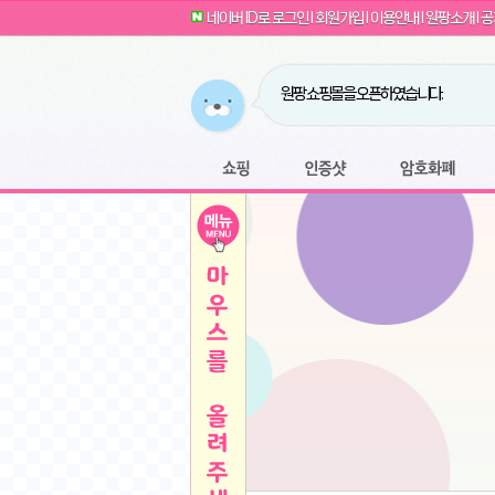
G전자 2024 그램17 17ZD90SU-GX56K 
귀여운 토끼 팡이 이모티콘 출시 안내
네이버 ID로 로그인
l
회원가입
l
이용안내
l
원팡소개
l
공
카누 캡슐커피 돌체구스토 호환 캡슐 6종 48
툴리 비트코인 방송 단톡방 링크
농협안심한우 암소 1등급 이상 등심 1kg
- 원팡
당도선별과 고당도 제주 레드향 1.5kg 소과 외
원팡 쇼핑몰을 오픈하였습니다.
버거킹 불고기와퍼+콜라R+너겟킹4조각
- 원
원팡사이트는 웹 마이닝을 진행하지 않습
디센느 태블릿 거치대 침대 스텐드
- 원팡
전자여자 친구 기능을 도입하였습니다.
*1
마타스튜디오 T1 태블릿 침대 거치대 스텐드
-
쇼핑
인증샷
암호화폐
Sobergo 스마트 윈도우 로봇 청소기 3세대 
툴리 도네이션 전자여친 + 후원하기
*2
잠실 롯데월드 어드벤처 자유 이용권
- 원팡
모바일 페이지를 오픈하였습니다.
아메리칸스탠다드 아쿠아2 비데 IPX7 방수 
방수 비데 FULL스텐노즐 IPX5 방수형 전자
스티커 기능을 새롭게 오픈 하였습니다.
*1
단
QCY Crossky C50 오픈 이어 블루투스 이
여러분의 프라이버시를 지켜드립니다! 익
축
MUCAI 휴대용 14인치 포터블 디스플레이
- 
픈
원팡 오픈 기념! 문화상품권 증정 이벤트
HISENSE 4K UHD QLED 85인치 85Q6
키
LG전자 울트라PC 15U50T-GR3CK
- 원팡
/
짜파게티 10봉
- 원팡
돌체구스토 커피머신 지니오S +머그325ml+
빠
김해 롯데 워터파크 하이3 종일권
- 원팡