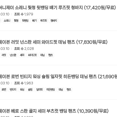
[롯데온] 허니제이 소레니 찢청 뒷밴딩 배기 루즈핏 청바지 (17,420원/무료)
.03.10
조회 수
1,979
소레니
찢청
뒷밴딩
배기
루즈핏
청바지
[롯데온] 헤이븐 러밋 넌스판 세미 와이드핏 데님 팬츠 (17,830원/무료)
.03.10
조회 수
2,028
러밋
넌스판
세미
와이드핏
데님
팬츠
[롯데온] 헤이븐 로번 빈티지 워싱 슬림 일자핏 히든밴
.03.10
조회 수
1,963
로번
빈티지
워싱
슬림
일자핏
히든밴딩
데님
팬츠
[롯데온] 헤이븐 베로 스판 골지 세미 부츠컷 밴딩 팬츠 (10,390원/무료)