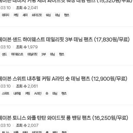
[롯데온] 헤이븐 데미지 커팅 세미 와이드핏 워싱 데님 팬츠 (15,320원/무료)
터 ADS-IPS FHD
- 원팡
.03.10
조회 수
2,041
데미지
커팅
세미
와이드핏
워싱
데님
팬츠
HS 미니PC 컴퓨터 베어본
- 원팡
[ 1 ]
[롯데온] 헤이븐 샌드 하이웨스트 데일리핏 3부 데님 팬츠 (17,830원/무료)
개씩 30개
- 원팡
.03.10
조회 수
1,979
노브 104키 풀배열
- 원팡
샌드
하이웨스트
데일리핏
3부
데님
팬츠
[롯데온] 헤이븐 스위트 내추럴 커팅 A라인 숏 데님 팬츠 (12,900원/무료)
.03.10
조회 수
2,061
스위트
내추럴
커팅
A라인
숏
데님
팬츠
[롯데온] 헤이븐 토니스 와플 탄탄 와이드핏 롱 밴딩 팬츠 (16,250원/무료)
.03.10
조회 수
2,007
토니스
와플
탄탄
와이드핏
롱
밴딩
팬츠