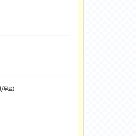
딩 데님 팬츠 (21,690원/무료)