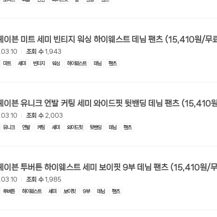
[롯데온] 헤이븐 미트 세미 빈티지 워싱 하이웨스트 데님 팬츠 (15,410
.03.10
조회 수
1,943
미트
세미
빈티지
워싱
하이웨스트
데님
팬츠
[롯데온] 헤이븐 유니크 언발 커팅 세미 와이드핏 뒷밴
.03.10
조회 수
2,003
유니크
언발
커팅
세미
와이드핏
뒷밴딩
데님
팬츠
[롯데온] 헤이븐 투버튼 하이웨스트 세미 보이핏 9부 데님 팬츠 (1
.03.10
조회 수
1,985
투버튼
하이웨스트
세미
보이핏
9부
데님
팬츠