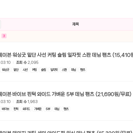
선 이어폰 러닝
- 원팡
제목
0hz
- 원팡
3
팡
콜라(L)+프렌치프라이(L)
- 원팡
어 오리지널 KMW23551 KWW23552
- 원팡
[롯데온] 헤이븐 워싱굿 밑단 사선 커팅 슬림 일자핏
.03.10
조회 수
2,095
 호텔 조식 왕복픽업 까지
- 원팡
워싱굿
밑단
사선
커팅
슬림
일자핏
스판
데님
팬츠
+우삼겹 등
- 원팡
[롯데온] 헤이븐 바이브 핀턱 와이드 가벼운 5부 데님 팬츠 (21,690원/무료)
이젠 7000 시리즈 지포스 RTX 4060 FA607PV-QT076
- 원팡
.03.10
조회 수
1,963
치
- 원팡
바이브
핀턱
와이드
가벼운
5부
데님
팬츠