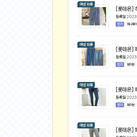
여성 의류
비트소닉(Bitsonic)
후오비(Huobi)
등록일
2023
지렁이 게임
인기
허니제이
고팍스(GoPax)
커뮤니티
여성 의류
자유 게시판
등록일
2023
가상 화폐
인기
헤이븐
스폐셜 게시판
심리 테스트
여성 의류
집 꾸미기
지식 노하우
등록일
2023
반려 동물
인기
헤이븐
애니메이션
자취 게시판
여성 의류
리그오브레전드