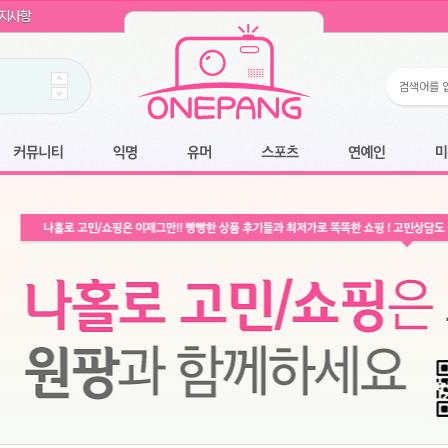
WIN11 16GB램
- 원팡
지사항
개입 골라담기
- 원팡
 로얄과
- 원팡
팡
니다.
*1
 원팡
커뮤니티
익명
유머
스포츠
연예인
미용
6.2cm 울트라 슬림/5600PA 흡입/인터랙티브/한국어 어댑터 및 사용 설명서
- 원팡
필터없는 직수형 건조기능 있음
- 원팡
식비데 코나에코홈 CONA-3000
- 원팡
어폰
- 원팡
명기능 오
원팡
N
- 원팡
쿠션담요+텀블러400ml
- 원팡