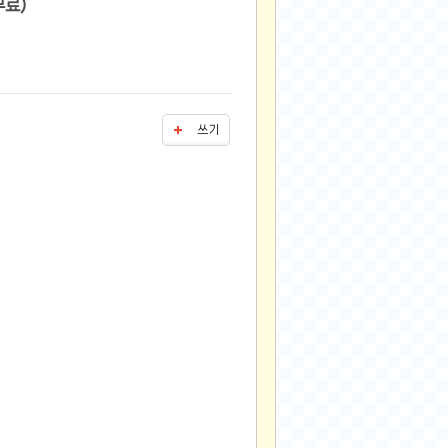
21,940원/무료)
쓰기