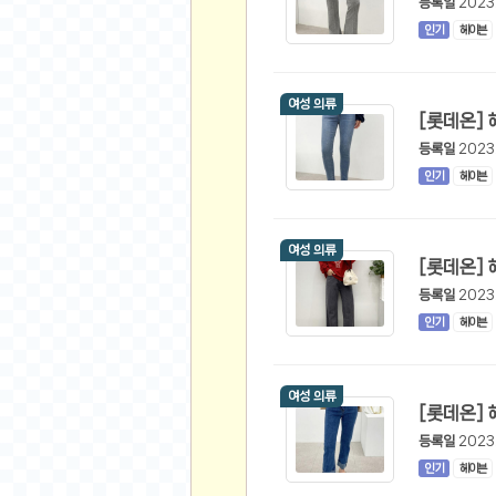
등록일
2023
오버워치
인기
헤이븐
재테크
요청 게시판
공지사항
여성 의류
주식
등록일
2023
스티커 환전소
인기
헤이븐
등업 안내
원팡 홍보 이벤트
여성 의류
음악
등록일
2023
익명
인기
헤이븐
익명 게시판
고민 게시판
여성 의류
결정 장애
정치 토론
등록일
2023
일기장
인기
헤이븐
연애 게시판