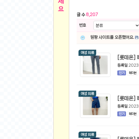
른
용인 캐리비안베이 워터파크 이용권
- 원팡
글 수
8,207
아디제로 보스턴 12 JQ2552 러닝화
- 원팡
메
QCY C30S 방수 오픈이어 블루투스 6.0 무
번호
뉴
LG전자 Full HD PC 모니터 24MS500 10
원팡 사이트를 오픈했어요.
(버거킹) 와퍼+코카콜라(R)+21치즈스틱
- 원
1
버거킹 불고기와퍼주니어+콰치와퍼주니어+코카
여성 의류
알뜰 쇼핑
K2 씬에어 오리지널 25SS 역시즌 남여 씬에
스테비아 방울 토마토 2kg
- 원팡
등록일
2023
2
발리 자유여행 꾸따 솔리아 르기안 5일 or 6일
인기
헤이븐
해외쇼핑
인도모크샤 인센스스틱 400스틱
- 원팡
한우 우삼겹 1 kg
- 원팡
3
여성 의류
산더미 소고기 등심세트 1kg 토시+부채+갈비
맛집 인증샷
에이수스 2024 TUF 게이밍 A16 라이젠9 라
등록일
2023
B
필터 없는 트레비 방수비데 UB-1000 자가설
인기
헤이븐
베스트 유머
SD 카드 EMMC 연결 pcb 선
- 원팡
암바사 제로 345ml, 24개
- 원팡
N
여성 의류
빨간 사과 5kg (24-26과내외)
- 원팡