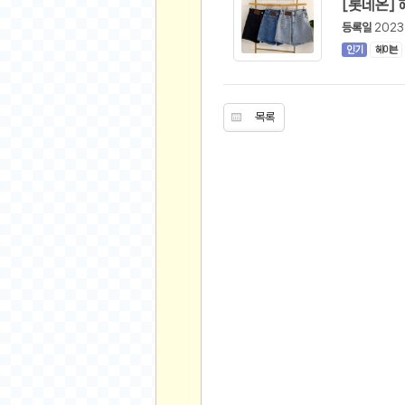
스쿠버 다이빙
윈드서핑&서핑
등록일
2023
인기
헤이븐
연예인
가수
목록
배우
드라마
영화
해외 가수
해외 배우
미용
뷰티
화장품
패션
네일아트
다이어트