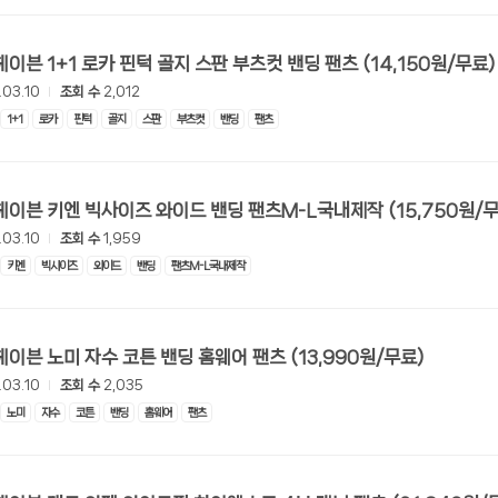
[롯데온] 헤이븐 1+1 로카 핀턱 골지 스판 부츠컷 밴딩 팬츠 (14,150원/무료)
.03.10
조회 수
2,012
1+1
로카
핀턱
골지
스판
부츠컷
밴딩
팬츠
[롯데온] 헤이븐 키엔 빅사이즈 와이드 밴딩 팬츠M-L국내제작 (15
.03.10
조회 수
1,959
키엔
빅사이즈
와이드
밴딩
팬츠M-L국내제작
[롯데온] 헤이븐 노미 자수 코튼 밴딩 홈웨어 팬츠 (13,990원/무료)
.03.10
조회 수
2,035
노미
자수
코튼
밴딩
홈웨어
팬츠