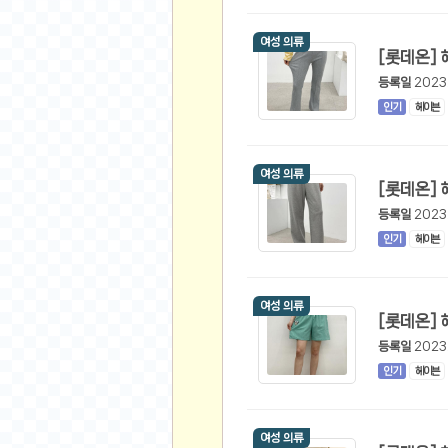
유머
여성 의류
베스트 유머
등록일
2023
유머 게시판
인기
헤이븐
스포츠
축구
여성 의류
야구
등록일
2023
농구
인기
헤이븐
골프
낚시
여성 의류
자전거
당구
등록일
2023
볼링
인기
헤이븐
수영
스키&보드
여성 의류