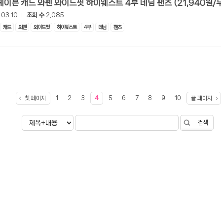
[롯데온] 헤이븐 캐드 와펜 와이드핏 하이웨스트 4부 데님 팬츠 (
.03.10
조회 수
2,085
캐드
와펜
와이드핏
하이웨스트
4부
데님
팬츠
첫 페이지
1
2
3
4
5
6
7
8
9
10
끝 페이지
검색