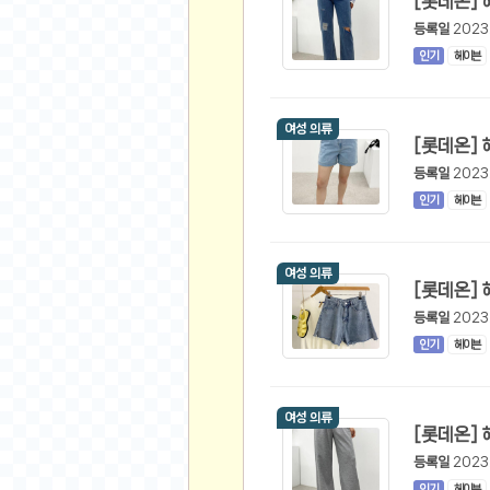
공지사항
알리 15.6 인치 터치 스크린 휴대용 포터블 모니
등록일
2023
하이트 제로 0.00, 350ml, 24캔
- 원팡
R
인기
헤이븐
경조사용 검정색 사계절 스판 정장 수트
- 원팡
랜덤 글 보기
원할머니 명품 육개장 600g 10팩
- 원팡
여성 의류
BEELINK 비링크 EQR6 ADM R7-7735
수박바 제로 스크류바 제로 죠스바 제로 각 10
등록일
2023
AJAZZ AK35I V3 무선 기계식 키보드 멀티 
인기
헤이븐
쇼핑
부르르 제로콜라, 190ml, 30개
- 원팡
삼성전자 삼성 갤럭시 핏3 Fit3
- 원팡
알뜰 쇼핑
여성 의류
해외쇼핑
등록일
2023
패션 의류
인기
헤이븐
특가 휴대폰
오프라인 특가
여성 의류
인증샷
맛집 인증샷
등록일
2023
인기
헤이븐