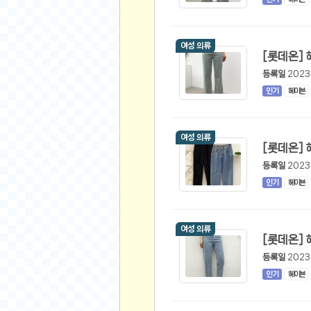
먹거리 인증샷
쇼핑 인증샷
그림 인증샷
여성 의류
뽑기 인증샷
등록일
2023
여행 인증샷
인기
헤이븐
디지털 기기 인증샷
소프트웨어 인증샷
공연 인증샷
여성 의류
요리 인증샷
등록일
2023
신차 인증샷
인기
헤이븐
암호화폐
암호화폐
여성 의류
코인원(Coinone)
등록일
2023
바이낸스(Binance)
인기
헤이븐
바이비트(Bybit)
비트멕스(BitMex)