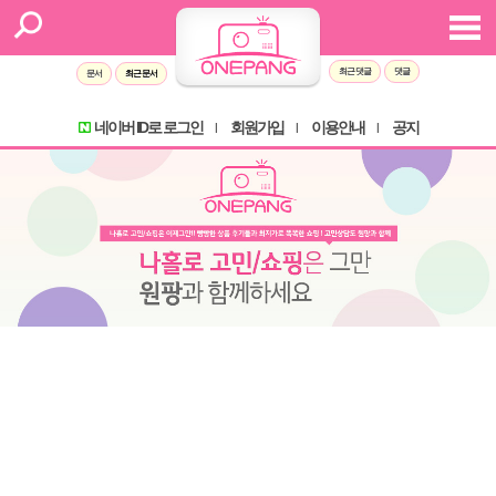
Sketchbook5, 스케치북5
Sketchbook5, 스케치북5
최근 댓글
댓글
문서
최근 문서
네이버 ID로 로그인
회원가입
이용안내
공지
l
l
l