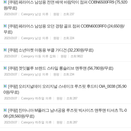
[쿠팡] 페라어스 남성용 전면 배색 바람막이 점퍼 COBN6500FR9 (75,920
원/무료)
2023.03.07
Category
남성 의류
원팡
조회
237
[쿠팡] 페라어스 남성용 모던 경량 골프 점퍼 COBN6003RF0 (24,650원/
무료)
2023.03.07
Category
남성 의류
원팡
조회
224
[쿠팡] 소년마켓 아동용 부클 가디건 (32,230원/무료)
2023.03.07
Category
아동 의류 잡화
원팡
조회
9822
[쿠팡] 겟잇블루 브랜드 스타일 롱슬리브 맨투맨 (56,780원/무료)
2023.03.07
Category
남성 의류
원팡
조회
234
[쿠팡] 오리지널데이 오리지널 스네이크 루즈핏 후드티 OIA_0038 (35,90
0원/무료)
2023.03.07
Category
캐쥬얼 의류
원팡
조회
287
[쿠팡] 진마니아 M플러그 남녀공용 루즈핏 빅사이즈 맨투맨 티셔츠 TL-0
08 (28,560원/무료)
2023.03.07
Category
캐쥬얼 의류
원팡
조회
287