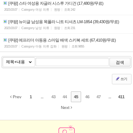
[쿠팡] 스타 여성용 자글러 시스루 가디건 (17,480원/무료)
2023.03.07
Category
여성 의류
원팡
조회
242
[쿠팡] 뉴이글 남성용 목폴라 니트 티셔츠 LM-1854 (39,430원/무료)
2023.03.07
Category
남성 의류
원팡
조회
231
[쿠팡] 에프리더 아동용 스마일 배색 스키복 세트 (67,410원/무료)
2023.03.07
Category
아동 의류 잡화
원팡
조회
9855
검색
쓰기
Prev
1
...
43
44
45
46
47
...
411
Next