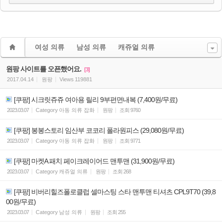
여성 의류
남성 의류
캐쥬얼 의류
원팡 사이트를 오픈했어요.
[3]
2017.04.14
원팡
Views
119881
[쿠팡] 시크릿쥬쥬 여아용 릴리 9부편면내복 (7,400원/무료)
2023.03.07
Category
아동 의류 잡화
원팡
조회
9760
[쿠팡] 봉봉스토리 임산부 코코리 폴라원피스 (29,080원/무료)
2023.03.07
Category
아동 의류 잡화
원팡
조회
9771
[쿠팡] 마켓A 패치 페이크레이어드 맨투맨 (31,900원/무료)
2023.03.07
Category
캐쥬얼 의류
원팡
조회
268
[쿠팡] 비버리힐즈폴로클럽 셀마스팅 스타 맨투맨 티셔츠 CPL9T70 (39,8
00원/무료)
2023.03.07
Category
남성 의류
원팡
조회
255