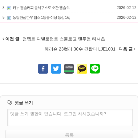
8
카누 캡슐커피 돌체구스토 호환 캡슐 6..
2026-02-12
9
농협안심한우 암소 1등급 이상 등심 1kg
2026-02-12
이전 글
언탭트 디벨로먼트 스몰로고 맨투맨 티셔츠
해리슨 23컬러 30수 긴팔티 LJE1001
다음 글
댓글 쓰기
댓글 쓰기 권한이 없습니다. 로그인 하시겠습니까?