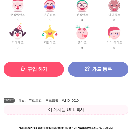
구입했어요
유용해요
맛있어요
아쉬워요
0
0
0
0
기대돼요
저렴해요
좋아요
이미 샀어요
0
0
0
0
구입 하기
와드 등록
TAG •
웨닐
,
폰트로고
,
후드집업
,
WHD_0010
이 게시물 URL 복사