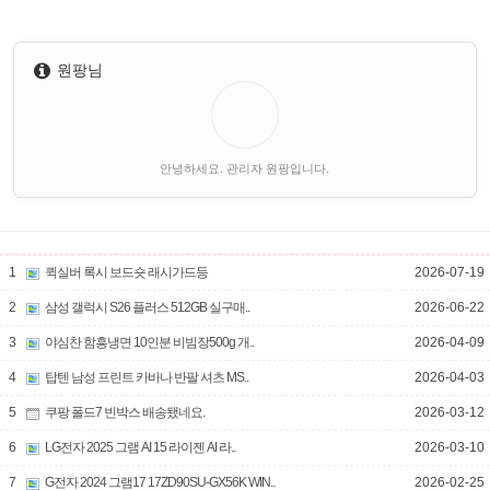
원팡님
안녕하세요. 관리자 원팡입니다.
1
퀵실버 록시 보드숏 래시가드등
2026-07-19
2
삼성 갤럭시 S26 플러스 512GB 실구매..
2026-06-22
3
야심찬 함흥냉면 10인분 비빔장500g 개..
2026-04-09
4
탑텐 남성 프린트 카바나 반팔 셔츠 MS..
2026-04-03
5
쿠팡 폴드7 빈박스 배송됐네요.
2026-03-12
6
LG전자 2025 그램 AI 15 라이젠 AI 라..
2026-03-10
7
G전자 2024 그램17 17ZD90SU-GX56K WIN..
2026-02-25