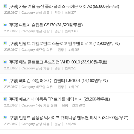
[쿠팡] 가을 겨울 등산 폴라 플리스 두꺼운 재킷 A2 (55,860원/무료)
2023.03.07
Category
남성 의류
원팡
조회
307
[쿠팡] 다된데 슬립온 CS170 (31,520원/무료)
2023.03.07
Category
패션 신발
원팡
조회
3568
[쿠팡] 언탭트 디벨로먼트 스몰로고 맨투맨 티셔츠 (42,900원/무료)
2023.03.07
Category
캐쥬얼 의류
원팡
조회
267
[쿠팡] 웨닐 폰트로고 후드집업 WHD_0010 (33,910원/무료)
2023.03.07
Category
남성 의류
원팡
조회
221
[쿠팡] 해리슨 23컬러 30수 긴팔티 LJE1001 (14,160원/무료)
2023.03.07
Category
캐쥬얼 의류
원팡
조회
240
[쿠팡] 에프리더 아동용 TP 트리플 패딩 바지 (28,260원/무료)
2023.03.07
Category
아동 의류 잡화
원팡
조회
9942
[쿠팡] 언탭트 남성용 빅사이즈 큐티냐옹 맨투맨 티셔츠 (34,900원/무료)
2023.03.07
Category
남성 의류
원팡
조회
245