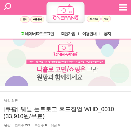
최근 댓글
댓글
문서
최근 문서
네이버 ID로 로그인
회원가입
이용안내
공지
l
l
l
남성 의류
[쿠팡] 웨닐 폰트로고 후드집업 WHD_0010
(33,910원/무료)
원팡
조회 수
221
추천 수
0
댓글
0