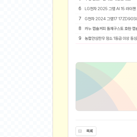
6
LG전자 2025 그램 AI 15 라이젠
유머
7
G전자 2024 그램17 17ZD90SU
베스트 유머
8
카누 캡슐커피 돌체구스토 호환 캡
유머 게시판
9
농협안심한우 암소 1등급 이상 등심 
스포츠
축구
야구
농구
골프
낚시
자전거
당구
볼링
수영
스키&보드
목록