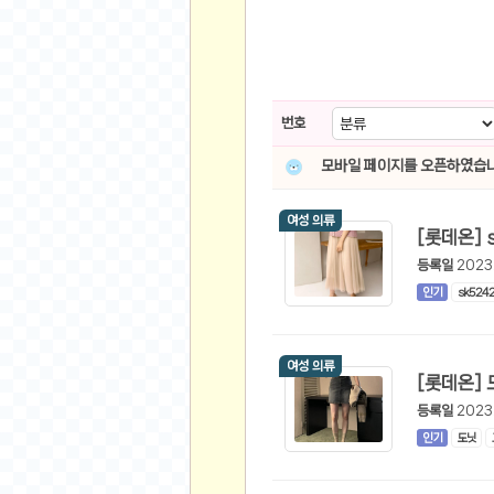
스쿠버 다이빙
윈드서핑&서핑
연예인
가수
번호
배우
모바일 페이지를 오픈하였습니
드라마
영화
여성 의류
해외 가수
등록일
2023
해외 배우
인기
sk524
미용
뷰티
여성 의류
화장품
패션
등록일
2023
인기
도닛
네일아트
다이어트