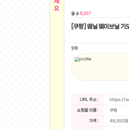
른
용인 캐리비안베이 워터파크 이용권
- 원팡
글 수
8,207
아디제로 보스턴 12 JQ2552 러닝화
- 원팡
메
QCY C30S 방수 오픈이어 블루투스 6.0 무
[쿠팡] 웨닐 웨이브닐 기모
뉴
LG전자 Full HD PC 모니터 24MS500 10
(버거킹) 와퍼+코카콜라(R)+21치즈스틱
- 원
1
버거킹 불고기와퍼주니어+콰치와퍼주니어+코카
원팡
알뜰 쇼핑
K2 씬에어 오리지널 25SS 역시즌 남여 씬에
스테비아 방울 토마토 2kg
- 원팡
2
발리 자유여행 꾸따 솔리아 르기안 5일 or 6일
해외쇼핑
인도모크샤 인센스스틱 400스틱
- 원팡
한우 우삼겹 1 kg
- 원팡
3
산더미 소고기 등심세트 1kg 토시+부채+갈비
맛집 인증샷
에이수스 2024 TUF 게이밍 A16 라이젠9 라
URL 주소 :
https://
B
필터 없는 트레비 방수비데 UB-1000 자가설
쇼핑몰 이름 :
쿠팡
베스트 유머
SD 카드 EMMC 연결 pcb 선
- 원팡
암바사 제로 345ml, 24개
- 원팡
가격 :
49,350원
N
빨간 사과 5kg (24-26과내외)
- 원팡