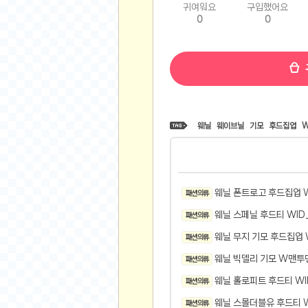
귀여워요
구입했어요
비트소닉(Bitsonic)
0
0
후오비(Huobi)
지렁이 게임
고팍스(GoPax)
커뮤니티
자유 게시판
웨닐
웨이브닐
기모
후드집업
W
가상 화폐
스폐셜 게시판
심리 테스트
웨닐 폰트로고 후드집업 
패션 의류
집 꾸미기
웨닐 스페닐 후드티 WID
패션 의류
지식 노하우
반려 동물
웨닐 무지 기모 후드집업 
패션 의류
애니메이션
웨닐 빅델리 기모 W맨투
패션 의류
자취 게시판
웨닐 홀로피트 후드티 WI
패션 의류
리그오브레전드
웨닐 스몰더블유 후드티 W
패션 의류