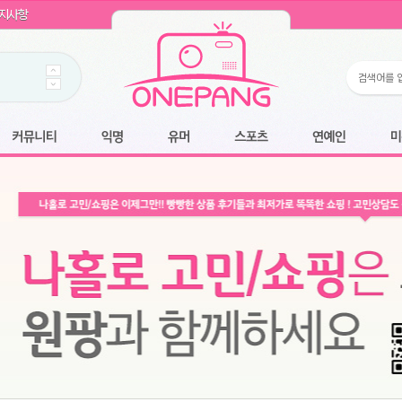
WIN11 16GB램
- 원팡
지사항
개입 골라담기
- 원팡
 로얄과
- 원팡
팡
니다.
*1
 원팡
커뮤니티
익명
유머
스포츠
연예인
미용
6.2cm 울트라 슬림/5600PA 흡입/인터랙티브/한국어 어댑터 및 사용 설명서
- 원팡
필터없는 직수형 건조기능 있음
- 원팡
식비데 코나에코홈 CONA-3000
- 원팡
어폰
- 원팡
명기능 오
원팡
N
- 원팡
쿠션담요+텀블러400ml
- 원팡