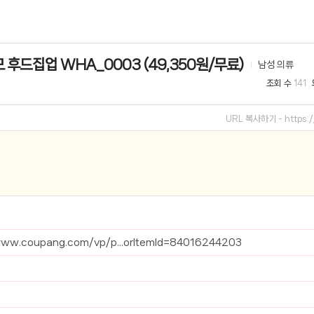
선 이어폰 러닝
- 원팡
 후드집업 WHA_0003 (49,350원/무료)
남성 의류
0hz
- 원팡
조회 수
141
팡
콜라(L)+프렌치프라이(L)
- 원팡
URL 복사하기 -
https
어 오리지널 KMW23551 KWW23552
- 원팡
 호텔 조식 왕복픽업 까지
- 원팡
+우삼겹 등
- 원팡
이젠 7000 시리즈 지포스 RTX 4060 FA607PV-QT076
- 원팡
www.coupang.com/vp/p...orItemId=84016244203
치
- 원팡