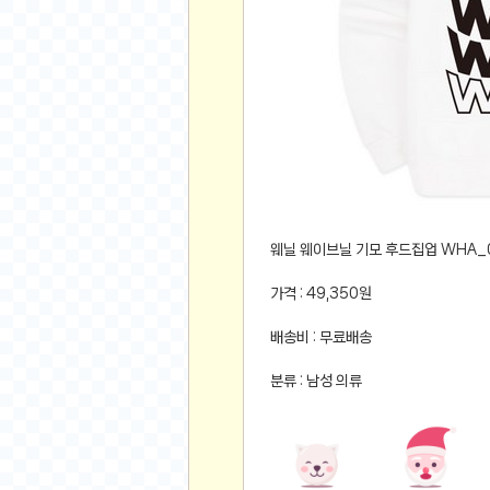
먹거리 인증샷
쇼핑 인증샷
그림 인증샷
뽑기 인증샷
여행 인증샷
디지털 기기 인증샷
소프트웨어 인증샷
공연 인증샷
요리 인증샷
웨닐 웨이브닐 기모 후드집업 WHA_
신차 인증샷
가격 : 49,350원
암호화폐
배송비 : 무료배송
암호화폐
분류 : 남성 의류
코인원(Coinone)
바이낸스(Binance)
바이비트(Bybit)
비트멕스(BitMex)