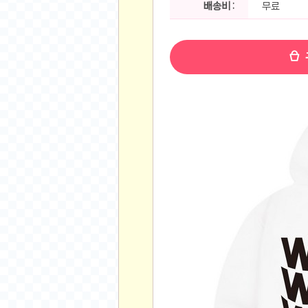
배송비 :
무료
공지사항
알리 15.6 인치 터치 스크린 휴대용 포터블 모니
하이트 제로 0.00, 350ml, 24캔
- 원팡
R
경조사용 검정색 사계절 스판 정장 수트
- 원팡
랜덤 글 보기
원할머니 명품 육개장 600g 10팩
- 원팡
BEELINK 비링크 EQR6 ADM R7-7735
수박바 제로 스크류바 제로 죠스바 제로 각 10
AJAZZ AK35I V3 무선 기계식 키보드 멀티 
쇼핑
부르르 제로콜라, 190ml, 30개
- 원팡
삼성전자 삼성 갤럭시 핏3 Fit3
- 원팡
알뜰 쇼핑
해외쇼핑
패션 의류
특가 휴대폰
오프라인 특가
인증샷
맛집 인증샷