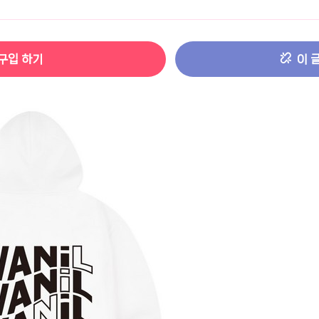
터 ADS-IPS FHD
- 원팡
구입 하기
이 
HS 미니PC 컴퓨터 베어본
- 원팡
[ 1 ]
개씩 30개
- 원팡
노브 104키 풀배열
- 원팡