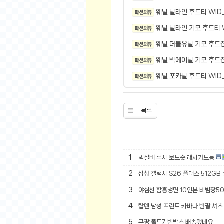
오버워치
웨닐 닐라인 후드티 WID
패션 의류
재테크
웨닐 닐라인 기모 후드티 
패션 의류
요청 게시판
웨닐 더블유닐 기모 후드
패션 의류
공지사항
주식
웨닐 빅에이닐 기모 후드집
패션 의류
스티커 환전소
웨닐 포카닐 후드티 WID
패션 의류
등업 안내
원팡 홍보 이벤트
목록
음악
익명
익명 게시판
1
퀵실버 록시 보드숏 래시가드등
고민 게시판
2
삼성 갤럭시 S26 플러스 512GB
결정 장애
3
야심찬 함흥냉면 10인분 비빔장5
정치 토론
4
탑텐 남성 프린트 카바나 반팔 셔츠 
일기장
연애 게시판
5
쿠팡 폴드7 빈박스 배송됐네요.