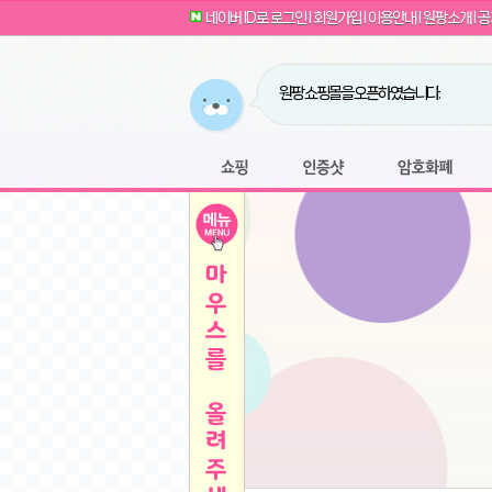
G전자 2024 그램17 17ZD90SU-GX56K 
귀여운 토끼 팡이 이모티콘 출시 안내
네이버 ID로 로그인
l
회원가입
l
이용안내
l
원팡소개
l
공
카누 캡슐커피 돌체구스토 호환 캡슐 6종 48
툴리 비트코인 방송 단톡방 링크
농협안심한우 암소 1등급 이상 등심 1kg
- 원팡
당도선별과 고당도 제주 레드향 1.5kg 소과 외
원팡 쇼핑몰을 오픈하였습니다.
버거킹 불고기와퍼+콜라R+너겟킹4조각
- 원
원팡사이트는 웹 마이닝을 진행하지 않습
디센느 태블릿 거치대 침대 스텐드
- 원팡
전자여자 친구 기능을 도입하였습니다.
*1
마타스튜디오 T1 태블릿 침대 거치대 스텐드
-
쇼핑
인증샷
암호화폐
Sobergo 스마트 윈도우 로봇 청소기 3세대 
툴리 도네이션 전자여친 + 후원하기
*2
잠실 롯데월드 어드벤처 자유 이용권
- 원팡
모바일 페이지를 오픈하였습니다.
아메리칸스탠다드 아쿠아2 비데 IPX7 방수 
방수 비데 FULL스텐노즐 IPX5 방수형 전자
스티커 기능을 새롭게 오픈 하였습니다.
*1
단
QCY Crossky C50 오픈 이어 블루투스 이
여러분의 프라이버시를 지켜드립니다! 익
축
MUCAI 휴대용 14인치 포터블 디스플레이
- 
픈
원팡 오픈 기념! 문화상품권 증정 이벤트
HISENSE 4K UHD QLED 85인치 85Q6
키
LG전자 울트라PC 15U50T-GR3CK
- 원팡
/
짜파게티 10봉
- 원팡
돌체구스토 커피머신 지니오S +머그325ml+
빠
김해 롯데 워터파크 하이3 종일권
- 원팡