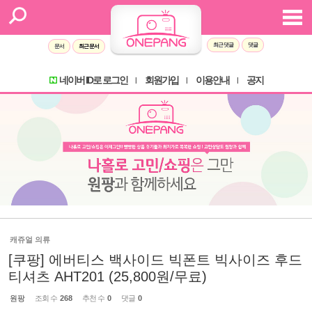
최근 댓글
댓글
문서
최근 문서
네이버 ID로 로그인
회원가입
이용안내
공지
l
l
l
캐쥬얼 의류
[쿠팡] 에버티스 백사이드 빅폰트 빅사이즈 후드
티셔츠 AHT201 (25,800원/무료)
원팡
조회 수
268
추천 수
0
댓글
0