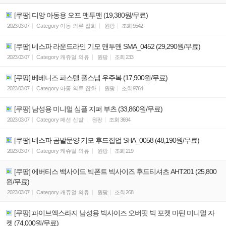
[쿠팡] 디앙 아동용 오프 맨투맨 (19,380원/무료)
2023.03.07
Category
아동 의류 잡화
원팡
조회
9542
[쿠팡] 네스파 라운드라인 기모 맨투맨 SMA_0452 (29,290원/무료)
2023.03.07
Category
캐쥬얼 의류
원팡
조회
233
[쿠팡] 베베니즈 파스텔 풀스냅 우주복 (17,900원/무료)
2023.03.07
Category
아동 의류 잡화
원팡
조회
9764
[쿠팡] 남성용 미니멀 심플 지퍼 부츠 (33,860원/무료)
2023.03.07
Category
패션 신발
원팡
조회
3694
[쿠팡] 네스파 곰발문양 기모 후드집업 SHA_0058 (48,190원/무료)
2023.03.07
Category
캐쥬얼 의류
원팡
조회
219
[쿠팡] 에버티스 백사이드 빅폰트 빅사이즈 후드티셔츠 AHT201 (25,800
원/무료)
2023.03.07
Category
캐쥬얼 의류
원팡
조회
268
[쿠팡] 파이브엑스라지 남성용 빅사이즈 오버핏 빅 포켓 마틴 미니멀 자
켓 (74,000원/무료)