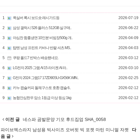
1
퀵실버 록시 보드숏 래시가드등
2026-07-19
2
삼성 갤럭시 S26 플러스 512GB 실구매..
2026-06-22
3
야심찬 함흥냉면 10인분 비빔장500g 개..
2026-04-09
4
탑텐 남성 프린트 카바나 반팔 셔츠 MS..
2026-04-03
5
쿠팡 폴드7 빈박스 배송됐네요.
2026-03-12
6
LG전자 2025 그램 AI 15 라이젠 AI 라..
2026-03-10
7
G전자 2024 그램17 17ZD90SU-GX56K WIN..
2026-02-25
8
카누 캡슐커피 돌체구스토 호환 캡슐 6..
2026-02-12
9
농협안심한우 암소 1등급 이상 등심 1kg
2026-02-12
이전 글
네스파 곰발문양 기모 후드집업 SHA_0058
파이브엑스라지 남성용 빅사이즈 오버핏 빅 포켓 마틴 미니멀 자켓
다
음 글