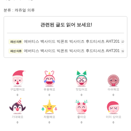
분류 : 캐쥬얼 의류
관련된 글도 읽어 보세요!
에버티스 백사이드 빅폰트 빅사이즈 후드티셔츠 AHT201
패션 의류
174
에버티스 백사이드 빅폰트 빅사이즈 후드티셔츠 AHT201
패션 의류
120
구입했어요
유용해요
맛있어요
아쉬워요
0
0
0
0
기대돼요
저렴해요
좋아요
이미 샀어요
0
0
0
0