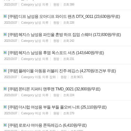
2023.03.07
Category
남성 의류
원팡
조회
399
[쿠팡] 디프 남성용 오아디프 와이드 팬츠 DTX_0011 (23,630원/무료)
2023.03.07
Category
남성 의류
원팡
조회
228
[쿠팡] 헤지스 남성용 파인울 혼방 하프 집업 스웨터 (172,830원/무료)
2023.03.07
Category
남성 의류
원팡
조회
242
[쿠팡] 헤지스 남성용 후염 옥스포드 셔츠 (143,640원/무료)
2023.03.07
Category
남성 의류
원팡
조회
231
[쿠팡] 플레이몰 아동용 러블리 진주 레깅스 (4,270원/조건부 무료)
2023.03.07
Category
아동 의류 잡화
원팡
조회
9671
[쿠팡] 몬티몬 지퍼티 맨투맨 TMD_0021 (32,800원/무료)
2023.03.07
Category
남성 의류
원팡
조회
224
[쿠팡] 더시럽 여성용 부들 부들 풀오버 니트 (25,110원/무료)
2023.03.07
Category
여성 의류
원팡
조회
279
[쿠팡] 로로샤 여아용 쫀득레깅스 (6,410원/무료)