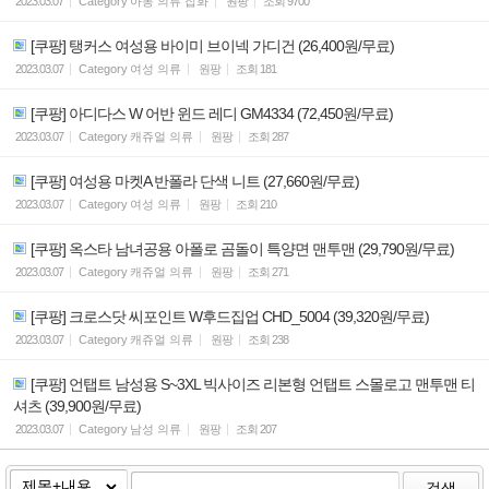
2023.03.07
Category
아동 의류 잡화
원팡
조회
9700
[쿠팡] 탱커스 여성용 바이미 브이넥 가디건 (26,400원/무료)
2023.03.07
Category
여성 의류
원팡
조회
181
[쿠팡] 아디다스 W 어반 윈드 레디 GM4334 (72,450원/무료)
2023.03.07
Category
캐쥬얼 의류
원팡
조회
287
[쿠팡] 여성용 마켓A 반폴라 단색 니트 (27,660원/무료)
2023.03.07
Category
여성 의류
원팡
조회
210
[쿠팡] 옥스타 남녀공용 아폴로 곰돌이 특양면 맨투맨 (29,790원/무료)
2023.03.07
Category
캐쥬얼 의류
원팡
조회
271
[쿠팡] 크로스닷 씨포인트 W후드집업 CHD_5004 (39,320원/무료)
2023.03.07
Category
캐쥬얼 의류
원팡
조회
238
[쿠팡] 언탭트 남성용 S~3XL 빅사이즈 리본형 언탭트 스몰로고 맨투맨 티
셔츠 (39,900원/무료)
2023.03.07
Category
남성 의류
원팡
조회
207
검색