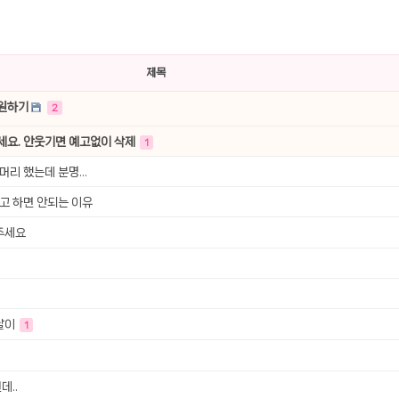
선 이어폰 러닝
- 원팡
제목
0hz
- 원팡
후원하기
2
팡
콜라(L)+프렌치프라이(L)
- 원팡
세요. 안웃기면 예고없이 삭제
1
어 오리지널 KMW23551 KWW23552
- 원팡
리 했는데 분명...
고 하면 안되는 이유
 호텔 조식 왕복픽업 까지
- 원팡
주세요
+우삼겹 등
- 원팡
이젠 7000 시리즈 지포스 RTX 4060 FA607PV-QT076
- 원팡
치
날이
- 원팡
1
데..