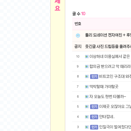
른
용인 캐리비안베이 워터파크 이용권
- 원팡
글 수
10
아디제로 보스턴 12 JQ2552 러닝화
- 원팡
메
QCY C30S 방수 오픈이어 블루투스 6.0 무
번호
뉴
LG전자 Full HD PC 모니터 24MS500 10
툴리 도네이션 전자여친 + 
(버거킹) 와퍼+코카콜라(R)+21치즈스틱
- 원
1
버거킹 불고기와퍼주니어+콰치와퍼주니어+코카
공지
웃긴글 사진 드립등을 올려주
알뜰 쇼핑
K2 씬에어 오리지널 25SS 역시즌 남여 씬에
이상하네 미용실에서 같은 머
10
스테비아 방울 토마토 2kg
- 원팡
2
합의금 받으려고 막 때리라
9
발리 자유여행 꾸따 솔리아 르기안 5일 or 6일
해외쇼핑
인도모크샤 인센스스틱 400스틱
- 원팡
비트코인 구조대 와
8
인기
한우 우삼겹 1 kg
- 원팡
3
떡락할때 가야할곳
7
산더미 소고기 등심세트 1kg 토시+부채+갈비
맛집 인증샷
자 오늘도 한번 타볼까~
6
에이수스 2024 TUF 게이밍 A16 라이젠9 라
B
필터 없는 트레비 방수비데 UB-1000 자가설
이제곳 오잖아요 그
5
인기
베스트 유머
SD 카드 EMMC 연결 pcb 선
- 원팡
안타깝네..
4
인기
암바사 제로 345ml, 24개
- 원팡
N
인질극이 벌여졌다던
3
인기
빨간 사과 5kg (24-26과내외)
- 원팡