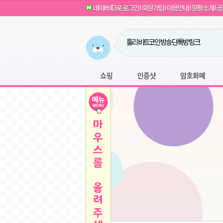
G전자 2024 그램17 17ZD90SU-GX56K 
네이버 ID로 로그인
l
회원가입
l
이용안내
l
원팡소개
l
공
카누 캡슐커피 돌체구스토 호환 캡슐 6종 48
귀여운 토끼 팡이 이모티콘 출시 안내
농협안심한우 암소 1등급 이상 등심 1kg
- 원팡
당도선별과 고당도 제주 레드향 1.5kg 소과 외
툴리 비트코인 방송 단톡방 링크
버거킹 불고기와퍼+콜라R+너겟킹4조각
- 원
원팡 쇼핑몰을 오픈하였습니다.
디센느 태블릿 거치대 침대 스텐드
- 원팡
원팡사이트는 웹 마이닝을 진행하지 않습
마타스튜디오 T1 태블릿 침대 거치대 스텐드
-
쇼핑
인증샷
암호화폐
Sobergo 스마트 윈도우 로봇 청소기 3세대 
전자여자 친구 기능을 도입하였습니다.
*1
잠실 롯데월드 어드벤처 자유 이용권
- 원팡
툴리 도네이션 전자여친 + 후원하기
*2
아메리칸스탠다드 아쿠아2 비데 IPX7 방수 
방수 비데 FULL스텐노즐 IPX5 방수형 전자
모바일 페이지를 오픈하였습니다.
단
QCY Crossky C50 오픈 이어 블루투스 이
스티커 기능을 새롭게 오픈 하였습니다.
*1
축
MUCAI 휴대용 14인치 포터블 디스플레이
- 
여러분의 프라이버시를 지켜드립니다! 익
HISENSE 4K UHD QLED 85인치 85Q6
키
LG전자 울트라PC 15U50T-GR3CK
- 원팡
픈
원팡 오픈 기념! 문화상품권 증정 이벤트
/
짜파게티 10봉
- 원팡
돌체구스토 커피머신 지니오S +머그325ml+
빠
김해 롯데 워터파크 하이3 종일권
- 원팡