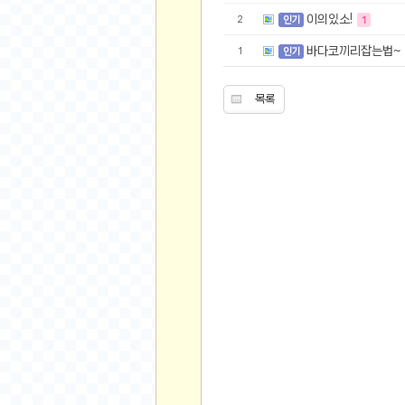
공지사항
알리 15.6 인치 터치 스크린 휴대용 포터블 모니
이의있소!
2
인기
1
하이트 제로 0.00, 350ml, 24캔
- 원팡
R
바다코끼리잡는법~
1
인기
경조사용 검정색 사계절 스판 정장 수트
- 원팡
랜덤 글 보기
원할머니 명품 육개장 600g 10팩
- 원팡
목록
BEELINK 비링크 EQR6 ADM R7-7735
수박바 제로 스크류바 제로 죠스바 제로 각 10
AJAZZ AK35I V3 무선 기계식 키보드 멀티 
쇼핑
부르르 제로콜라, 190ml, 30개
- 원팡
삼성전자 삼성 갤럭시 핏3 Fit3
- 원팡
알뜰 쇼핑
해외쇼핑
패션 의류
특가 휴대폰
오프라인 특가
인증샷
맛집 인증샷