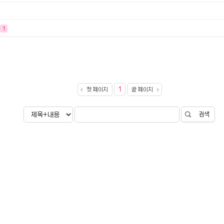
터 ADS-IPS FHD
- 원팡
1
HS 미니PC 컴퓨터 베어본
- 원팡
[ 1 ]
개씩 30개
- 원팡
노브 104키 풀배열
- 원팡
첫 페이지
1
끝 페이지
검색