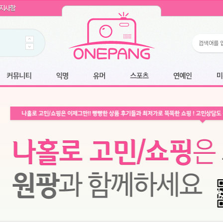
WIN11 16GB램
- 원팡
지사항
개입 골라담기
- 원팡
 로얄과
- 원팡
팡
니다.
*1
 원팡
커뮤니티
익명
유머
스포츠
연예인
미용
6.2cm 울트라 슬림/5600PA 흡입/인터랙티브/한국어 어댑터 및 사용 설명서
- 원팡
필터없는 직수형 건조기능 있음
- 원팡
식비데 코나에코홈 CONA-3000
- 원팡
어폰
- 원팡
원팡
명기능 오
N
- 원팡
쿠션담요+텀블러400ml
- 원팡