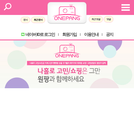
Sketchbook5, 스케치북5
Sketchbook5, 스케치북5
최근 댓글
댓글
문서
최근 문서
네이버 ID로 로그인
회원가입
이용안내
공지
l
l
l