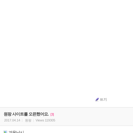
쓰기
원팡 사이트를 오픈했어요.
[3]
2017.04.14
원팡
Views
119305
겨울낚시