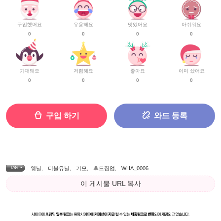
구입했어요
유용해요
맛있어요
아쉬워요
0
0
0
0
기대돼요
저렴해요
좋아요
이미 샀어요
0
0
0
0
구입 하기
와드 등록
TAG •
웨닐
,
더블유닐
,
기모
,
후드집업
,
WHA_0006
이 게시물 URL 복사