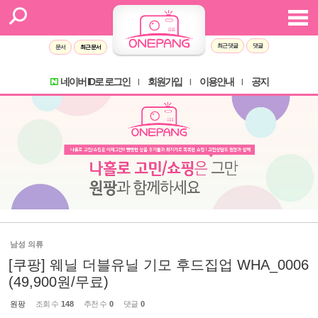
최근 댓글
댓글
문서
최근 문서
네이버 ID로 로그인
회원가입
이용안내
공지
l
l
l
남성 의류
[쿠팡] 웨닐 더블유닐 기모 후드집업 WHA_0006
(49,900원/무료)
원팡
조회 수
148
추천 수
0
댓글
0