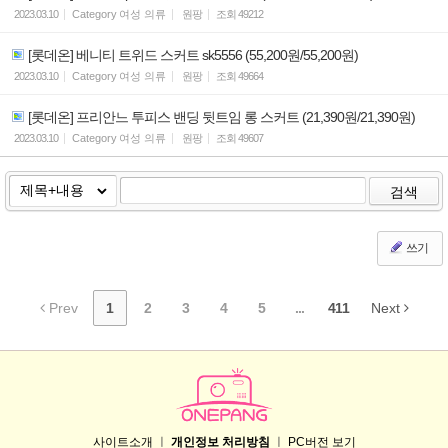
2023.03.10
Category
여성 의류
원팡
조회
49212
[롯데온] 베니티 트위드 스커트 sk5556 (55,200원/55,200원)
2023.03.10
Category
여성 의류
원팡
조회
49664
[롯데온] 프리안느 투피스 밴딩 뒷트임 롱 스커트 (21,390원/21,390원)
2023.03.10
Category
여성 의류
원팡
조회
49607
검색
쓰기
Prev
1
2
3
4
5
...
411
Next
사이트소개
ㅣ
개인정보 처리방침
ㅣ
PC버전 보기