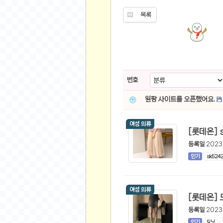
목록
유머
베스트 유머
유머 게시판
스포츠
번호
축구
야구
원팡 사이트를 오픈했어요.
농구
여성 의류
골프
낚시
등록일
2023
자전거
인기
sk524
당구
볼링
여성 의류
수영
등록일
2023
스키&보드
인기
도닛