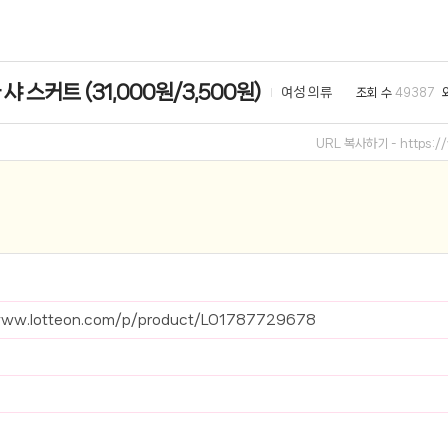
선 이어폰 러닝
- 원팡
 샤 스커트 (31,000원/3,500원)
여성 의류
조회 수
49387
0hz
- 원팡
팡
URL 복사하기 -
https:
콜라(L)+프렌치프라이(L)
- 원팡
어 오리지널 KMW23551 KWW23552
- 원팡
 호텔 조식 왕복픽업 까지
- 원팡
+우삼겹 등
- 원팡
www.lotteon.com/p/product/LO1787729678
이젠 7000 시리즈 지포스 RTX 4060 FA607PV-QT076
- 원팡
치
- 원팡