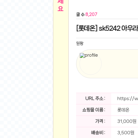
른
용인 캐리비안베이 워터파크 이용권
- 원팡
글 수
8,207
아디제로 보스턴 12 JQ2552 러닝화
- 원팡
메
QCY C30S 방수 오픈이어 블루투스 6.0 무
[롯데온] sk5242 아우라
뉴
LG전자 Full HD PC 모니터 24MS500 10
(버거킹) 와퍼+코카콜라(R)+21치즈스틱
- 원
원팡
1
버거킹 불고기와퍼주니어+콰치와퍼주니어+코카
알뜰 쇼핑
K2 씬에어 오리지널 25SS 역시즌 남여 씬에
스테비아 방울 토마토 2kg
- 원팡
2
발리 자유여행 꾸따 솔리아 르기안 5일 or 6일
해외쇼핑
인도모크샤 인센스스틱 400스틱
- 원팡
한우 우삼겹 1 kg
- 원팡
3
산더미 소고기 등심세트 1kg 토시+부채+갈비
URL 주소 :
https://
맛집 인증샷
에이수스 2024 TUF 게이밍 A16 라이젠9 라
쇼핑몰 이름 :
롯데온
B
필터 없는 트레비 방수비데 UB-1000 자가설
베스트 유머
SD 카드 EMMC 연결 pcb 선
- 원팡
가격 :
31,000원
암바사 제로 345ml, 24개
- 원팡
N
배송비 :
3,500원
빨간 사과 5kg (24-26과내외)
- 원팡