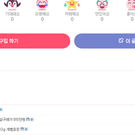
기대돼요
유용해요
저렴해요
맛있어요
좋아
0
0
0
0
0
구입 하기
이 
 실구매가 86만원
00g 개별포장