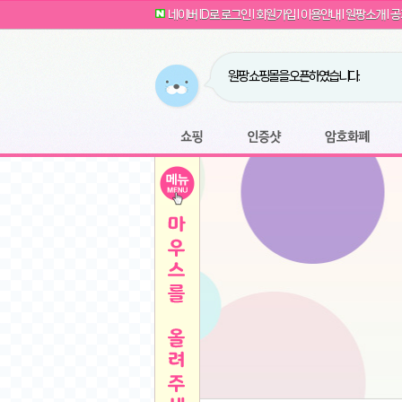
G전자 2024 그램17 17ZD90SU-GX56K 
귀여운 토끼 팡이 이모티콘 출시 안내
네이버 ID로 로그인
l
회원가입
l
이용안내
l
원팡소개
l
공
카누 캡슐커피 돌체구스토 호환 캡슐 6종 48
툴리 비트코인 방송 단톡방 링크
농협안심한우 암소 1등급 이상 등심 1kg
- 원팡
당도선별과 고당도 제주 레드향 1.5kg 소과 외
원팡 쇼핑몰을 오픈하였습니다.
버거킹 불고기와퍼+콜라R+너겟킹4조각
- 원
원팡사이트는 웹 마이닝을 진행하지 않습
디센느 태블릿 거치대 침대 스텐드
- 원팡
전자여자 친구 기능을 도입하였습니다.
*1
마타스튜디오 T1 태블릿 침대 거치대 스텐드
-
쇼핑
인증샷
암호화폐
Sobergo 스마트 윈도우 로봇 청소기 3세대 
툴리 도네이션 전자여친 + 후원하기
*2
잠실 롯데월드 어드벤처 자유 이용권
- 원팡
모바일 페이지를 오픈하였습니다.
아메리칸스탠다드 아쿠아2 비데 IPX7 방수 
방수 비데 FULL스텐노즐 IPX5 방수형 전자
스티커 기능을 새롭게 오픈 하였습니다.
*1
단
QCY Crossky C50 오픈 이어 블루투스 이
여러분의 프라이버시를 지켜드립니다! 익
축
MUCAI 휴대용 14인치 포터블 디스플레이
- 
픈
원팡 오픈 기념! 문화상품권 증정 이벤트
HISENSE 4K UHD QLED 85인치 85Q6
키
LG전자 울트라PC 15U50T-GR3CK
- 원팡
/
짜파게티 10봉
- 원팡
돌체구스토 커피머신 지니오S +머그325ml+
빠
김해 롯데 워터파크 하이3 종일권
- 원팡