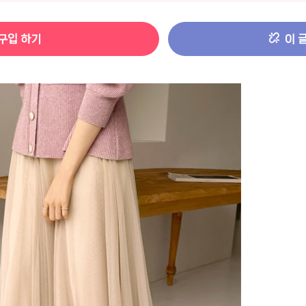
터 ADS-IPS FHD
- 원팡
구입 하기
이 
HS 미니PC 컴퓨터 베어본
- 원팡
[ 1 ]
개씩 30개
- 원팡
노브 104키 풀배열
- 원팡