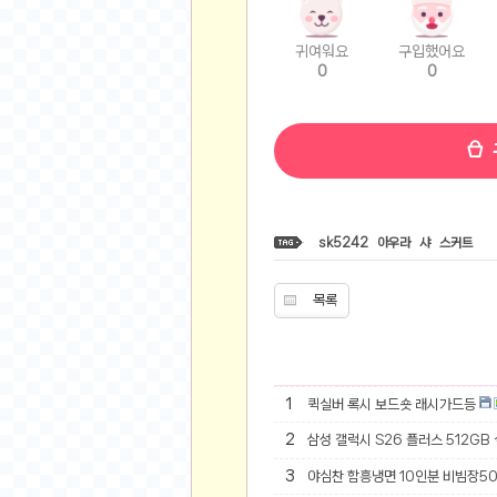
비트소닉(Bitsonic)
후오비(Huobi)
귀여워요
구입했어요
0
0
지렁이 게임
고팍스(GoPax)
커뮤니티
자유 게시판
가상 화폐
sk5242
아우라
샤
스커트
스폐셜 게시판
심리 테스트
목록
집 꾸미기
지식 노하우
반려 동물
1
퀵실버 록시 보드숏 래시가드등
애니메이션
2
삼성 갤럭시 S26 플러스 512GB
자취 게시판
리그오브레전드
3
야심찬 함흥냉면 10인분 비빔장5