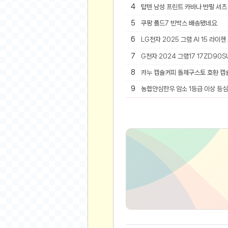
오버워치
4
탑텐 남성 프린트 카바나 반팔 셔츠 
재테크
5
쿠팡 폴드7 빈박스 배송됐네요.
요청 게시판
6
LG전자 2025 그램 AI 15 라이젠
공지사항
7
G전자 2024 그램17 17ZD90SU
주식
8
카누 캡슐커피 돌체구스토 호환 캡
스티커 환전소
9
등업 안내
농협안심한우 암소 1등급 이상 등심 
원팡 홍보 이벤트
음악
익명
익명 게시판
고민 게시판
결정 장애
정치 토론
일기장
연애 게시판