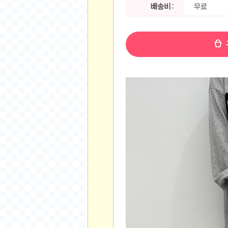
공지사항
배송비 :
무료
알리 15.6 인치 터치 스크린 휴대용 포터블 모니
하이트 제로 0.00, 350ml, 24캔
- 원팡
R
경조사용 검정색 사계절 스판 정장 수트
- 원팡
랜덤 글 보기
원할머니 명품 육개장 600g 10팩
- 원팡
BEELINK 비링크 EQR6 ADM R7-7735
수박바 제로 스크류바 제로 죠스바 제로 각 10
AJAZZ AK35I V3 무선 기계식 키보드 멀티 
쇼핑
부르르 제로콜라, 190ml, 30개
- 원팡
삼성전자 삼성 갤럭시 핏3 Fit3
- 원팡
알뜰 쇼핑
해외쇼핑
패션 의류
특가 휴대폰
오프라인 특가
인증샷
맛집 인증샷