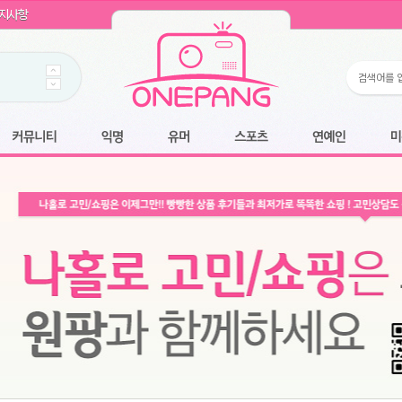
WIN11 16GB램
- 원팡
지사항
개입 골라담기
- 원팡
 로얄과
- 원팡
팡
니다.
*1
 원팡
커뮤니티
익명
유머
스포츠
연예인
미용
6.2cm 울트라 슬림/5600PA 흡입/인터랙티브/한국어 어댑터 및 사용 설명서
- 원팡
필터없는 직수형 건조기능 있음
- 원팡
식비데 코나에코홈 CONA-3000
- 원팡
어폰
- 원팡
명기능 오
원팡
N
- 원팡
쿠션담요+텀블러400ml
- 원팡