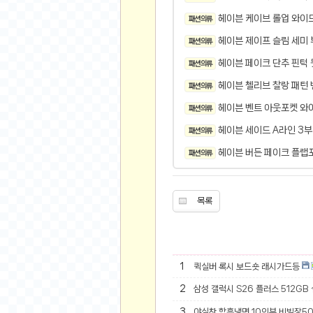
오버워치
헤이븐 케이브 롤업 와이드
패션 의류
재테크
헤이븐 제이프 슬림 세미 
패션 의류
요청 게시판
헤이븐 페이크 단추 핀턱
공지사항
패션 의류
주식
헤이븐 첼리브 찰랑 패턴 
패션 의류
스티커 환전소
헤이븐 벤트 아웃포켓 와
패션 의류
등업 안내
헤이븐 세이드 A라인 3부
패션 의류
원팡 홍보 이벤트
헤이븐 버든 페이크 플랩
패션 의류
음악
익명
목록
익명 게시판
고민 게시판
결정 장애
1
퀵실버 록시 보드숏 래시가드등
정치 토론
2
삼성 갤럭시 S26 플러스 512GB
일기장
연애 게시판
3
야심찬 함흥냉면 10인분 비빔장5