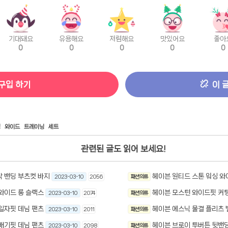
기대돼요
유용해요
저렴해요
맛있어요
좋아
0
0
0
0
0
구입 하기
이 
딩
와이드
트레이닝
세트
관련된 글도 읽어 보세요!
탁 밴딩 부츠컷 바지
헤이븐 원티드 스톤 워싱 와
2023-03-10
2056
패션 의류
와이드 롱 슬랙스
헤이븐 모스턴 와이드핏 커팅
2023-03-10
2074
패션 의류
일자핏 데님 팬츠
헤이븐 에스닉 물결 플리츠 
2023-03-10
2011
패션 의류
배기핏 데님 팬츠
헤이븐 브로이 투버튼 뒷밴딩
2023-03-10
2098
패션 의류