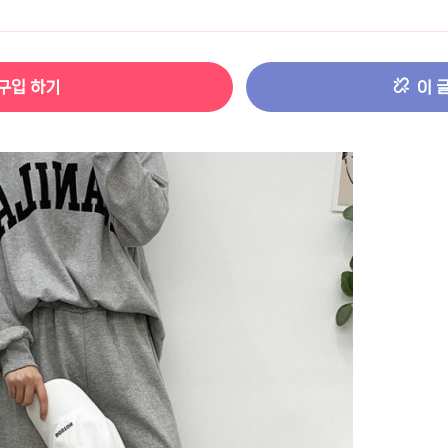
터 ADS-IPS FHD
- 원팡
구입 하기
이 
HS 미니PC 컴퓨터 베어본
- 원팡
[ 1 ]
개씩 30개
- 원팡
노브 104키 풀배열
- 원팡