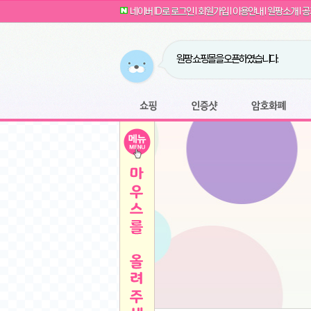
G전자 2024 그램17 17ZD90SU-GX56K 
귀여운 토끼 팡이 이모티콘 출시 안내
네이버 ID로 로그인
l
회원가입
l
이용안내
l
원팡소개
l
공
카누 캡슐커피 돌체구스토 호환 캡슐 6종 48
툴리 비트코인 방송 단톡방 링크
농협안심한우 암소 1등급 이상 등심 1kg
- 원팡
당도선별과 고당도 제주 레드향 1.5kg 소과 외
원팡 쇼핑몰을 오픈하였습니다.
버거킹 불고기와퍼+콜라R+너겟킹4조각
- 원
원팡사이트는 웹 마이닝을 진행하지 않습
디센느 태블릿 거치대 침대 스텐드
- 원팡
전자여자 친구 기능을 도입하였습니다.
*1
마타스튜디오 T1 태블릿 침대 거치대 스텐드
-
쇼핑
인증샷
암호화폐
Sobergo 스마트 윈도우 로봇 청소기 3세대 
툴리 도네이션 전자여친 + 후원하기
*2
잠실 롯데월드 어드벤처 자유 이용권
- 원팡
모바일 페이지를 오픈하였습니다.
아메리칸스탠다드 아쿠아2 비데 IPX7 방수 
방수 비데 FULL스텐노즐 IPX5 방수형 전자
스티커 기능을 새롭게 오픈 하였습니다.
*1
단
QCY Crossky C50 오픈 이어 블루투스 이
여러분의 프라이버시를 지켜드립니다! 익
축
MUCAI 휴대용 14인치 포터블 디스플레이
- 
픈
원팡 오픈 기념! 문화상품권 증정 이벤트
HISENSE 4K UHD QLED 85인치 85Q6
키
LG전자 울트라PC 15U50T-GR3CK
- 원팡
/
짜파게티 10봉
- 원팡
돌체구스토 커피머신 지니오S +머그325ml+
빠
김해 롯데 워터파크 하이3 종일권
- 원팡