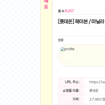
른
용인 캐리비안베이 워터파크 이용권
- 원팡
글 수
8,207
아디제로 보스턴 12 JQ2552 러닝화
- 원팡
메
QCY C30S 방수 오픈이어 블루투스 6.0 무
[롯데온] 헤이븐 / 마닐라
뉴
LG전자 Full HD PC 모니터 24MS500 10
(버거킹) 와퍼+코카콜라(R)+21치즈스틱
- 원
1
버거킹 불고기와퍼주니어+콰치와퍼주니어+코카
원팡
알뜰 쇼핑
K2 씬에어 오리지널 25SS 역시즌 남여 씬에
스테비아 방울 토마토 2kg
- 원팡
2
발리 자유여행 꾸따 솔리아 르기안 5일 or 6일
해외쇼핑
인도모크샤 인센스스틱 400스틱
- 원팡
한우 우삼겹 1 kg
- 원팡
3
산더미 소고기 등심세트 1kg 토시+부채+갈비
맛집 인증샷
에이수스 2024 TUF 게이밍 A16 라이젠9 라
URL 주소 :
https://
B
필터 없는 트레비 방수비데 UB-1000 자가설
쇼핑몰 이름 :
롯데온
베스트 유머
SD 카드 EMMC 연결 pcb 선
- 원팡
암바사 제로 345ml, 24개
- 원팡
가격 :
27,460 
N
빨간 사과 5kg (24-26과내외)
- 원팡