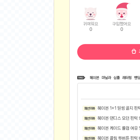
비트소닉(Bitsonic)
후오비(Huobi)
지렁이 게임
귀여워요
구입했어요
0
0
고팍스(GoPax)
커뮤니티
자유 게시판
가상 화폐
스폐셜 게시판
헤이븐
마닐라
심플
레터링
밴
심리 테스트
집 꾸미기
지식 노하우
반려 동물
헤이븐 1+1 원썸 골지 핀
패션 의류
애니메이션
헤이븐 댄디스 모던 핀턱 
패션 의류
자취 게시판
헤이븐 케이드 롤업 여유 
패션 의류
리그오브레전드
헤이븐 콜링 투버튼 핀턱 
패션 의류