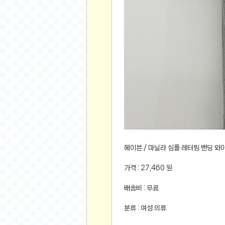
먹거리 인증샷
쇼핑 인증샷
그림 인증샷
뽑기 인증샷
여행 인증샷
디지털 기기 인증샷
소프트웨어 인증샷
공연 인증샷
요리 인증샷
신차 인증샷
암호화폐
헤이븐 / 마닐라 심플 레터링 밴딩 와
암호화폐
가격 : 27,460 원
코인원(Coinone)
배송비 : 무료
바이낸스(Binance)
바이비트(Bybit)
분류 : 여성 의류
비트멕스(BitMex)