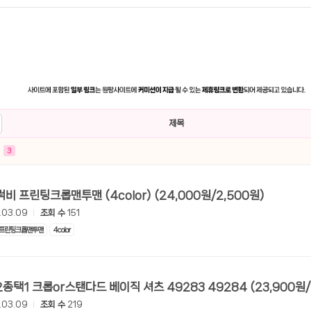
제목
3
[롯데온] 럭비 프린팅크롭맨투맨 (4color) (24,000원/2,500원)
.03.09
조회 수
151
프린팅크롭맨투맨
4color
[롯데온] 2종택1 크롭or스탠다드 베이직 셔츠 492
.03.09
조회 수
219