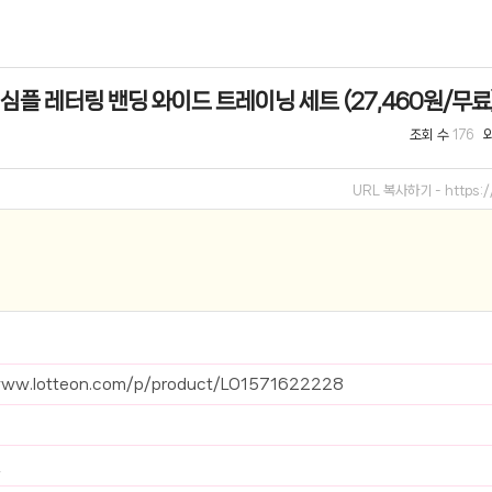
선 이어폰 러닝
- 원팡
 심플 레터링 밴딩 와이드 트레이닝 세트 (27,460원/무료
0hz
- 원팡
조회 수
176
팡
콜라(L)+프렌치프라이(L)
- 원팡
URL 복사하기 -
https:
어 오리지널 KMW23551 KWW23552
- 원팡
 호텔 조식 왕복픽업 까지
- 원팡
+우삼겹 등
- 원팡
이젠 7000 시리즈 지포스 RTX 4060 FA607PV-QT076
- 원팡
www.lotteon.com/p/product/LO1571622228
치
- 원팡
원