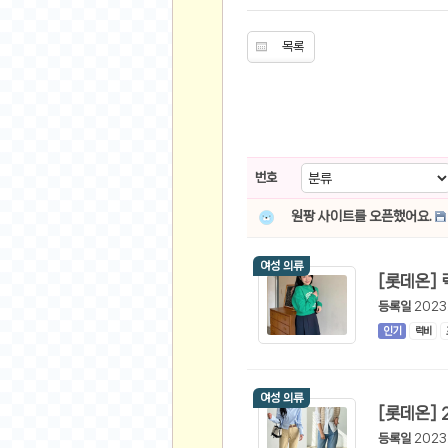
스쿠버 다이빙
윈드서핑&서핑
목록
연예인
가수
배우
드라마
번호
영화
해외 가수
원팡 사이트를 오픈했어요.
해외 배우
여성 의류
미용
등록일
2023
뷰티
인기
럭비
화장품
패션
여성 의류
네일아트
다이어트
등록일
2023