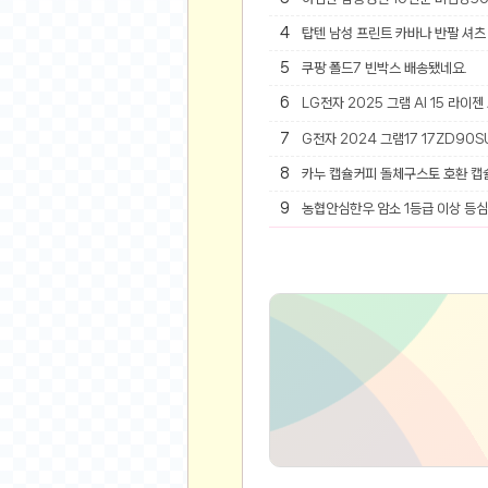
4
탑텐 남성 프린트 카바나 반팔 셔츠 
유머
5
쿠팡 폴드7 빈박스 배송됐네요.
베스트 유머
6
LG전자 2025 그램 AI 15 라이젠
유머 게시판
7
G전자 2024 그램17 17ZD90SU
스포츠
8
카누 캡슐커피 돌체구스토 호환 캡
축구
9
농협안심한우 암소 1등급 이상 등심 
야구
농구
골프
낚시
자전거
당구
볼링
수영
스키&보드