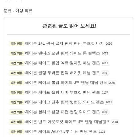
분류 : 여성 의류
관련된 글도 읽어 보세요!
헤이븐 1+1 원썸 골지 핀탁 밴딩 부츠컷 바지
패션 의류
2056
헤이븐 댄디스 모던 핀턱 와이드 롱 슬랙스
패션 의류
2072
헤이븐 케이드 롤업 여유 일자핏 데님 팬츠
패션 의류
2011
헤이븐 콜링 투버튼 핀턱 배기핏 데님 팬츠
패션 의류
2098
헤이븐 케이브 롤업 와이드 3부 밴딩 데님 팬츠
패션 의류
2068
헤이븐 제이프 슬림 세미 부츠컷 밴딩 팬츠
패션 의류
2107
헤이븐 페이크 단추 핀턱 뒷밴딩 와이드 팬츠
패션 의류
2013
헤이븐 첼리브 찰랑 패턴 밴딩 와이드 팬츠
패션 의류
2006
헤이븐 벤트 아웃포켓 와이드 3부 밴딩 데님팬츠
패션 의류
2084
헤이븐 세이드 A라인 3부 데님 밴딩 팬츠
패션 의류
2122