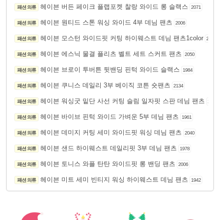
헤이븐 버든 페이크 플랩포켓 찰랑 와이드 롱 슬랙스
패션 의류
2071
헤이븐 원티드 스톤 워싱 와이드 4부 데님 팬츠
패션 의류
2006
헤이븐 모스턴 와이드핏 커팅 하이웨스트 데님 팬츠1color
패션 의류
2105
헤이븐 에스닉 물결 플리츠 벨트 세트 스커트 팬츠
패션 의류
2050
헤이븐 브로이 투버튼 뒷밴딩 핀턱 와이드 슬랙스
패션 의류
1984
헤이븐 쿠니스 데일리 3부 베이직 코튼 숏팬츠
패션 의류
2134
헤이븐 워싱굿 밑단 사선 커팅 슬림 일자핏 스판 데님 팬츠
패션 의류
2094
헤이븐 바이브 핀턱 와이드 가벼운 5부 데님 팬츠
패션 의류
1961
헤이븐 데미지 커팅 세미 와이드핏 워싱 데님 팬츠
패션 의류
2040
헤이븐 샌드 하이웨스트 데일리핏 3부 데님 팬츠
패션 의류
1978
헤이븐 토니스 와플 탄탄 와이드핏 롱 밴딩 팬츠
패션 의류
2006
헤이븐 미트 세미 빈티지 워싱 하이웨스트 데님 팬츠
패션 의류
1942