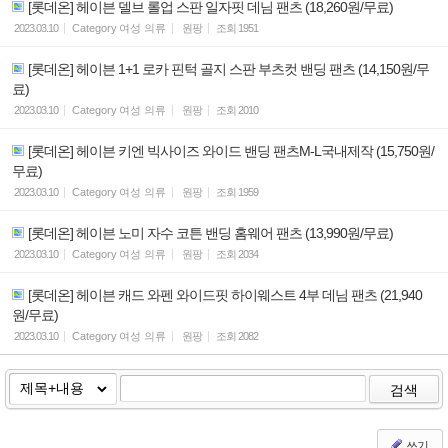
[롯데온] 헤이븐 델브 롤업 스판 일자핏 데님 팬츠 (18,260원/무료)
2023.03.10
Category
여성 의류
원팡
조회
1951
[롯데온] 헤이븐 1+1 로카 핀턱 골지 스판 부츠컷 밴딩 팬츠 (14,150원/무
료)
2023.03.10
Category
여성 의류
원팡
조회
2010
[롯데온] 헤이븐 키엔 빅사이즈 와이드 밴딩 팬츠M-L국내제작 (15,750원/
무료)
2023.03.10
Category
여성 의류
원팡
조회
1959
[롯데온] 헤이븐 노미 자수 코튼 밴딩 홈웨어 팬츠 (13,990원/무료)
2023.03.10
Category
여성 의류
원팡
조회
2034
[롯데온] 헤이븐 캐드 와펜 와이드핏 하이웨스트 4부 데님 팬츠 (21,940
원/무료)
2023.03.10
Category
여성 의류
원팡
조회
2082
검색
쓰기