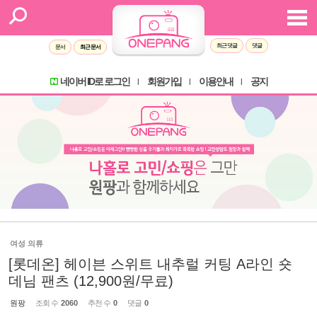
최근 댓글
댓글
문서
최근 문서
네이버 ID로 로그인
회원가입
이용안내
공지
l
l
l
여성 의류
[롯데온] 헤이븐 스위트 내추럴 커팅 A라인 숏
데님 팬츠 (12,900원/무료)
원팡
조회 수
2060
추천 수
0
댓글
0