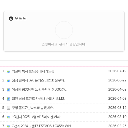
원팡님
안녕하세요. 관리자 원팡입니다.
1
퀵실버 록시 보드숏 래시가드등
2026-07-19
2
삼성 갤럭시 S26 플러스 512GB 실구매..
2026-06-22
3
야심찬 함흥냉면 10인분 비빔장500g 개..
2026-04-09
4
탑텐 남성 프린트 카바나 반팔 셔츠 MS..
2026-04-03
5
쿠팡 폴드7 빈박스 배송됐네요.
2026-03-12
6
LG전자 2025 그램 AI 15 라이젠 AI 라..
2026-03-10
7
G전자 2024 그램17 17ZD90SU-GX56K WIN..
2026-02-25