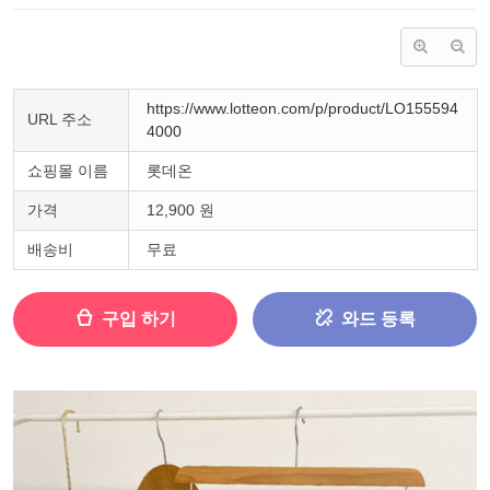
https://www.lotteon.com/p/product/LO155594
URL 주소
4000
쇼핑몰 이름
롯데온
가격
12,900 원
배송비
무료
구입 하기
와드 등록