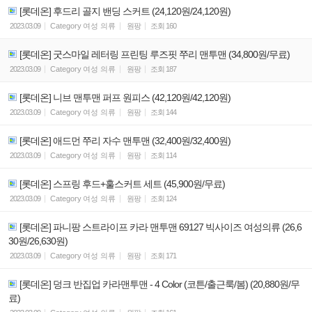
[롯데온] 후드리 골지 밴딩 스커트 (24,120원/24,120원)
2023.03.09
Category
여성 의류
원팡
조회
160
[롯데온] 굿스마일 레터링 프린팅 루즈핏 쭈리 맨투맨 (34,800원/무료)
2023.03.09
Category
여성 의류
원팡
조회
187
[롯데온] 니브 맨투맨 퍼프 원피스 (42,120원/42,120원)
2023.03.09
Category
여성 의류
원팡
조회
144
[롯데온] 애드먼 쭈리 자수 맨투맨 (32,400원/32,400원)
2023.03.09
Category
여성 의류
원팡
조회
114
[롯데온] 스프링 후드+훌스커트 세트 (45,900원/무료)
2023.03.09
Category
여성 의류
원팡
조회
124
[롯데온] 파니팡 스트라이프 카라 맨투맨 69127 빅사이즈 여성의류 (26,6
30원/26,630원)
2023.03.09
Category
여성 의류
원팡
조회
171
[롯데온] 덩크 반집업 카라맨투맨 - 4 Color (코튼/출근룩/봄) (20,880원/무
료)