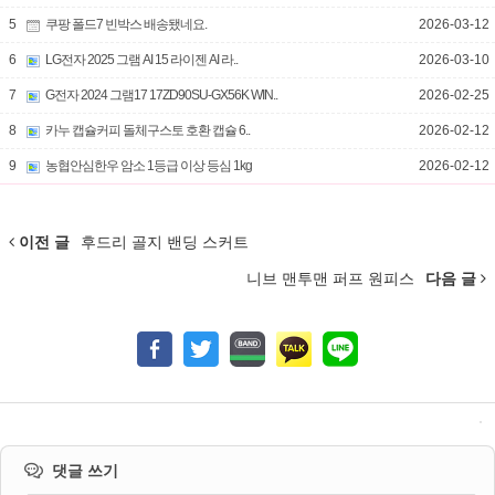
5
쿠팡 폴드7 빈박스 배송됐네요.
2026-03-12
6
LG전자 2025 그램 AI 15 라이젠 AI 라..
2026-03-10
7
G전자 2024 그램17 17ZD90SU-GX56K WIN..
2026-02-25
8
카누 캡슐커피 돌체구스토 호환 캡슐 6..
2026-02-12
9
농협안심한우 암소 1등급 이상 등심 1kg
2026-02-12
이전 글
후드리 골지 밴딩 스커트
니브 맨투맨 퍼프 원피스
다음 글
댓글 쓰기