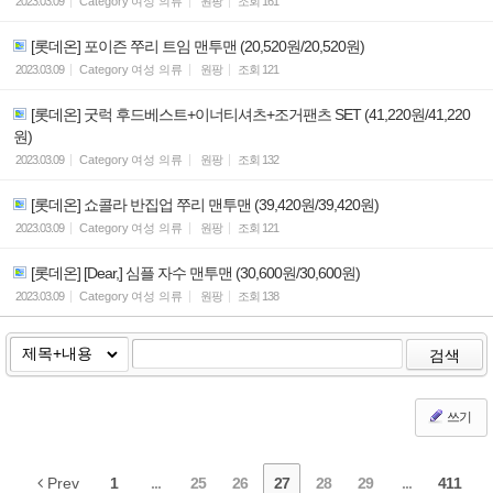
2023.03.09
Category
여성 의류
원팡
조회
161
[롯데온] 포이즌 쭈리 트임 맨투맨 (20,520원/20,520원)
2023.03.09
Category
여성 의류
원팡
조회
121
[롯데온] 굿럭 후드베스트+이너티셔츠+조거팬츠 SET (41,220원/41,220
원)
2023.03.09
Category
여성 의류
원팡
조회
132
[롯데온] 쇼콜라 반집업 쭈리 맨투맨 (39,420원/39,420원)
2023.03.09
Category
여성 의류
원팡
조회
121
[롯데온] [Dear,] 심플 자수 맨투맨 (30,600원/30,600원)
2023.03.09
Category
여성 의류
원팡
조회
138
검색
쓰기
Prev
1
...
25
26
27
28
29
...
411