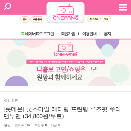
최근 댓글
댓글
문서
최근 문서
네이버 ID로 로그인
회원가입
이용안내
공지
l
l
l
여성 의류
[롯데온] 굿스마일 레터링 프린팅 루즈핏 쭈리
맨투맨 (34,800원/무료)
원팡
조회 수
187
추천 수
0
댓글
0