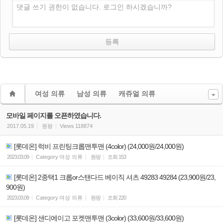
댓글 쓰기 권한이 없습니다. 로그인 하시겠습니까?
여성 의류
남성 의류
캐쥬얼 의류
모바일 페이지를 오픈하였습니다.
2017.05.19
원팡
Views
118874
[롯데온] 럭비 프린팅크롭맨투맨 (4color) (24,000원/24,000원)
2023.03.09
Category
여성 의류
원팡
조회
153
[롯데온] 2종택1 크롭or스탠다드 베이직 셔츠 49283 49284 (23,900원/23,
900원)
2023.03.09
Category
여성 의류
원팡
조회
220
[롯데온] 샌디에이고 포켓맨투맨 (3color) (33,600원/33,600원)