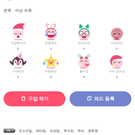
분류 : 여성 의류
구입했어요
유용해요
맛있어요
아쉬워요
0
0
0
0
기대돼요
저렴해요
좋아요
이미 샀어요
0
0
0
0
구입 하기
와드 등록
TAG •
굿스마일
,
레터링
,
프린팅
,
루즈핏
,
쭈리
,
맨투맨