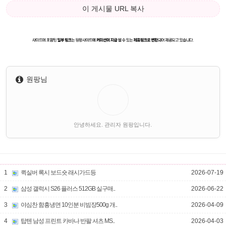
이 게시물 URL 복사
원팡님
안녕하세요. 관리자 원팡입니다.
1
퀵실버 록시 보드숏 래시가드등
2026-07-19
2
삼성 갤럭시 S26 플러스 512GB 실구매..
2026-06-22
3
야심찬 함흥냉면 10인분 비빔장500g 개..
2026-04-09
4
탑텐 남성 프린트 카바나 반팔 셔츠 MS..
2026-04-03