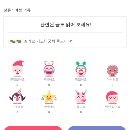
분류 : 여성 의류
관련된 글도 읽어 보세요!
엘라모 기모H 굿럭 후드티
패션 의류
96
구입했어요
유용해요
맛있어요
아쉬워요
0
0
0
0
기대돼요
저렴해요
좋아요
이미 샀어요
0
0
0
0