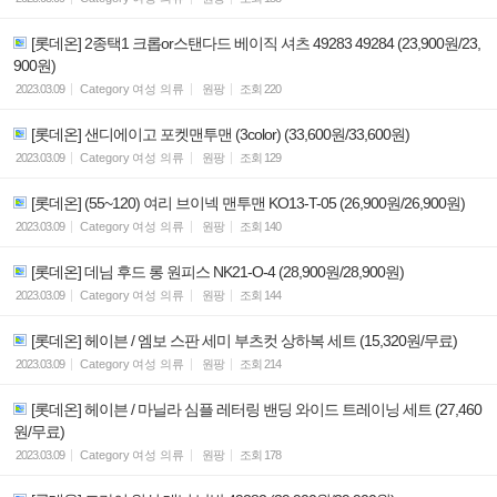
[롯데온] 2종택1 크롭or스탠다드 베이직 셔츠 49283 49284 (23,900원/23,
900원)
2023.03.09
Category
여성 의류
원팡
조회
220
[롯데온] 샌디에이고 포켓맨투맨 (3color) (33,600원/33,600원)
2023.03.09
Category
여성 의류
원팡
조회
129
[롯데온] (55~120) 여리 브이넥 맨투맨 KO13-T-05 (26,900원/26,900원)
2023.03.09
Category
여성 의류
원팡
조회
140
[롯데온] 데님 후드 롱 원피스 NK21-O-4 (28,900원/28,900원)
2023.03.09
Category
여성 의류
원팡
조회
144
[롯데온] 헤이븐 / 엠보 스판 세미 부츠컷 상하복 세트 (15,320원/무료)
2023.03.09
Category
여성 의류
원팡
조회
214
[롯데온] 헤이븐 / 마닐라 심플 레터링 밴딩 와이드 트레이닝 세트 (27,460
원/무료)
2023.03.09
Category
여성 의류
원팡
조회
178