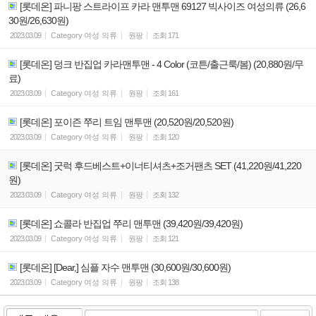
[롯데온] 파니팡 스트라이프 카라 맨투맨 69127 빅사이즈 여성의류 (26,6
30원/26,630원)
2023.03.09
Category
여성 의류
원팡
조회
171
[롯데온] 덩크 반집업 카라맨투맨 - 4 Color (코튼/출근룩/봄) (20,880원/무
료)
2023.03.09
Category
여성 의류
원팡
조회
161
[롯데온] 포이즌 쭈리 트임 맨투맨 (20,520원/20,520원)
2023.03.09
Category
여성 의류
원팡
조회
120
[롯데온] 굿럭 후드베스트+이너티셔츠+조거팬츠 SET (41,220원/41,220
원)
2023.03.09
Category
여성 의류
원팡
조회
132
[롯데온] 쇼콜라 반집업 쭈리 맨투맨 (39,420원/39,420원)
2023.03.09
Category
여성 의류
원팡
조회
121
[롯데온] [Dear,] 심플 자수 맨투맨 (30,600원/30,600원)
2023.03.09
Category
여성 의류
원팡
조회
138