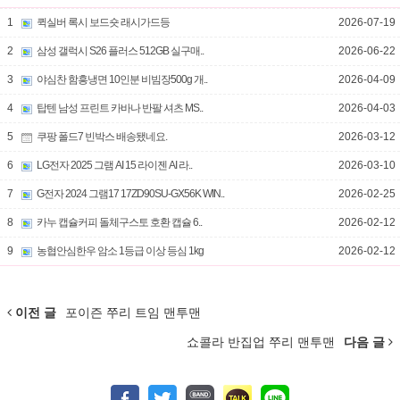
1
퀵실버 록시 보드숏 래시가드등
2026-07-19
2
삼성 갤럭시 S26 플러스 512GB 실구매..
2026-06-22
3
야심찬 함흥냉면 10인분 비빔장500g 개..
2026-04-09
4
탑텐 남성 프린트 카바나 반팔 셔츠 MS..
2026-04-03
5
쿠팡 폴드7 빈박스 배송됐네요.
2026-03-12
6
LG전자 2025 그램 AI 15 라이젠 AI 라..
2026-03-10
7
G전자 2024 그램17 17ZD90SU-GX56K WIN..
2026-02-25
8
카누 캡슐커피 돌체구스토 호환 캡슐 6..
2026-02-12
9
농협안심한우 암소 1등급 이상 등심 1kg
2026-02-12
이전 글
포이즌 쭈리 트임 맨투맨
쇼콜라 반집업 쭈리 맨투맨
다음 글