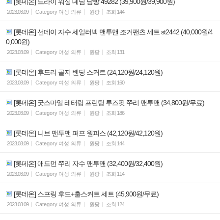
[롯데온] 드라이 워싱 데님 남방 49282 (39,900원/39,900원)
2023.03.09
Category
여성 의류
원팡
조회
144
[롯데온] 선데이 자수 세일러넥 맨투맨 조거팬츠 세트 st2442 (40,000원/4
0,000원)
2023.03.09
Category
여성 의류
원팡
조회
131
[롯데온] 후드리 골지 밴딩 스커트 (24,120원/24,120원)
2023.03.09
Category
여성 의류
원팡
조회
160
[롯데온] 굿스마일 레터링 프린팅 루즈핏 쭈리 맨투맨 (34,800원/무료)
2023.03.09
Category
여성 의류
원팡
조회
186
[롯데온] 니브 맨투맨 퍼프 원피스 (42,120원/42,120원)
2023.03.09
Category
여성 의류
원팡
조회
144
[롯데온] 애드먼 쭈리 자수 맨투맨 (32,400원/32,400원)
2023.03.09
Category
여성 의류
원팡
조회
114
[롯데온] 스프링 후드+훌스커트 세트 (45,900원/무료)
2023.03.09
Category
여성 의류
원팡
조회
124