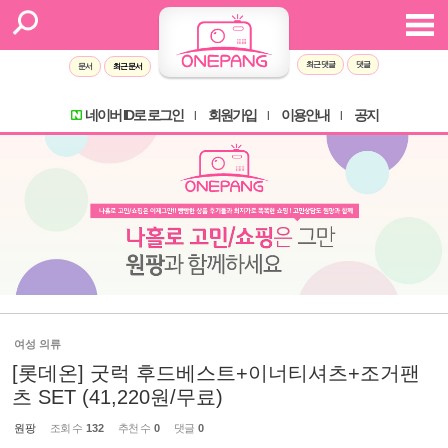
최근 댓글
댓글
문서
최근 문서
네이버 ID로 로그인
회원가입
이용안내
공지
l
l
l
여성 의류
[롯데온] 굿럭 후드베스트+이너티셔츠+조거팬
츠 SET (41,220원/무료)
원팡
조회 수
132
추천 수
0
댓글
0