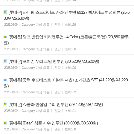
2023.03.09
Category
여성 의류
원팡
조회
124
[롯데온] 파니팡 스트라이프 카라 맨투맨 69127 빅사이즈 여성의류 (26,6
30원/26,630원)
2023.03.09
Category
여성 의류
원팡
조회
169
[롯데온] 덩크 반집업 카라맨투맨 - 4 Color (코튼/출근룩/봄) (20,880원/무
료)
2023.03.09
Category
여성 의류
원팡
조회
160
[롯데온] 포이즌 쭈리 트임 맨투맨 (20,520원/20,520원)
2023.03.09
Category
여성 의류
원팡
조회
120
[롯데온] 굿럭 후드베스트+이너티셔츠+조거팬츠 SET (41,220원/41,220
원)
2023.03.09
Category
여성 의류
원팡
조회
132
[롯데온] 쇼콜라 반집업 쭈리 맨투맨 (39,420원/39,420원)
2023.03.09
Category
여성 의류
원팡
조회
121
[롯데온] [Dear,] 심플 자수 맨투맨 (30,600원/30,600원)
2023.03.09
Category
여성 의류
원팡
조회
138