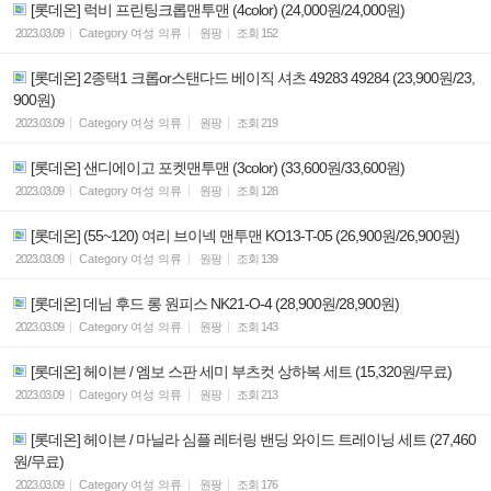
[롯데온] 럭비 프린팅크롭맨투맨 (4color) (24,000원/24,000원)
2023.03.09
Category
여성 의류
원팡
조회
152
[롯데온] 2종택1 크롭or스탠다드 베이직 셔츠 49283 49284 (23,900원/23,
900원)
2023.03.09
Category
여성 의류
원팡
조회
219
[롯데온] 샌디에이고 포켓맨투맨 (3color) (33,600원/33,600원)
2023.03.09
Category
여성 의류
원팡
조회
128
[롯데온] (55~120) 여리 브이넥 맨투맨 KO13-T-05 (26,900원/26,900원)
2023.03.09
Category
여성 의류
원팡
조회
139
[롯데온] 데님 후드 롱 원피스 NK21-O-4 (28,900원/28,900원)
2023.03.09
Category
여성 의류
원팡
조회
143
[롯데온] 헤이븐 / 엠보 스판 세미 부츠컷 상하복 세트 (15,320원/무료)
2023.03.09
Category
여성 의류
원팡
조회
213
[롯데온] 헤이븐 / 마닐라 심플 레터링 밴딩 와이드 트레이닝 세트 (27,460
원/무료)
2023.03.09
Category
여성 의류
원팡
조회
176