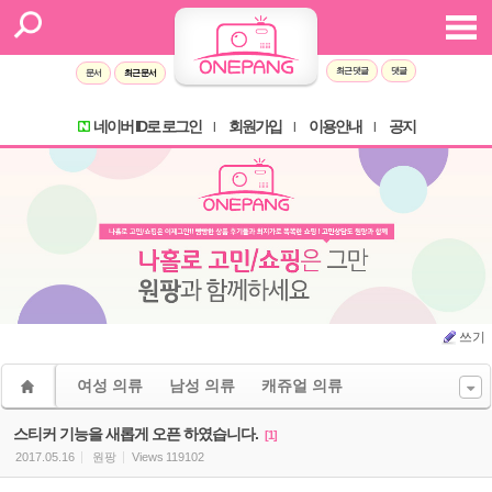
Sketchbook5, 스케치북5
Sketchbook5, 스케치북5
최근 댓글
댓글
문서
최근 문서
네이버 ID로 로그인
회원가입
이용안내
공지
l
l
l
쓰기
여성 의류
남성 의류
캐쥬얼 의류
스티커 기능을 새롭게 오픈 하였습니다.
[1]
2017.05.16
원팡
Views
119102