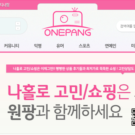
WIN11 16GB램
- 원팡
지사항
개입 골라담기
- 원팡
 로얄과
- 원팡
팡
니다.
*1
 원팡
커뮤니티
익명
유머
스포츠
연예인
미용
6.2cm 울트라 슬림/5600PA 흡입/인터랙티브/한국어 어댑터 및 사용 설명서
- 원팡
필터없는 직수형 건조기능 있음
- 원팡
식비데 코나에코홈 CONA-3000
- 원팡
어폰
- 원팡
명기능 오
원팡
N
- 원팡
쿠션담요+텀블러400ml
- 원팡