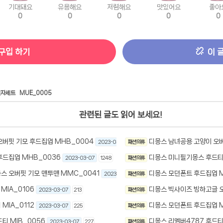
기대돼요
유용해요
저렴해요
맛있어요
좋아
0
0
0
0
0
구입 하기
이 
일자세트
MUE_0005
관련된 글도 읽어 보세요!
오버핏 기모 후드집업 MHB_0004
디몽스 남녀공용 고양이 오버
2023-03-07
패션 의류
301
후드집업 MHB_0036
디몽스 미니필기몽스 후드티 
2023-03-07
1248
패션 의류
스 오버핏 기모 맨투맨 MMC_0041
디몽스 모던폰트 후드집업 M
2023-03-07
패션 의류
243
MIA_0106
디몽스 빅사이즈 빙하고글 오
2023-03-07
213
패션 의류
MIA_0112
디몽스 모던폰트 후드집업 M
2023-03-07
225
패션 의류
티 MIB_0056
디몽스 리멤버4787 후드티 
2023-03-07
227
패션 의류