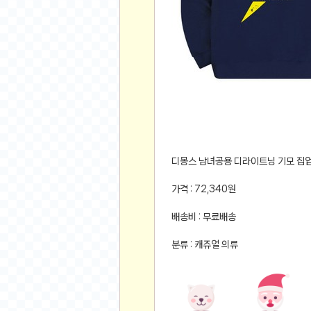
먹거리 인증샷
쇼핑 인증샷
그림 인증샷
뽑기 인증샷
여행 인증샷
디지털 기기 인증샷
소프트웨어 인증샷
공연 인증샷
요리 인증샷
디몽스 남녀공용 디라이트닝 기모 집업 
신차 인증샷
가격 : 72,340원
암호화폐
배송비 : 무료배송
암호화폐
분류 : 캐쥬얼 의류
코인원(Coinone)
바이낸스(Binance)
바이비트(Bybit)
비트멕스(BitMex)