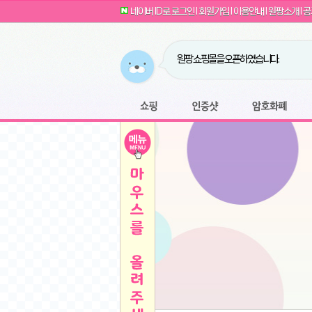
G전자 2024 그램17 17ZD90SU-GX56K 
귀여운 토끼 팡이 이모티콘 출시 안내
네이버 ID로 로그인
l
회원가입
l
이용안내
l
원팡소개
l
공
카누 캡슐커피 돌체구스토 호환 캡슐 6종 48
툴리 비트코인 방송 단톡방 링크
농협안심한우 암소 1등급 이상 등심 1kg
- 원팡
당도선별과 고당도 제주 레드향 1.5kg 소과 외
원팡 쇼핑몰을 오픈하였습니다.
버거킹 불고기와퍼+콜라R+너겟킹4조각
- 원
원팡사이트는 웹 마이닝을 진행하지 않습
디센느 태블릿 거치대 침대 스텐드
- 원팡
전자여자 친구 기능을 도입하였습니다.
*1
마타스튜디오 T1 태블릿 침대 거치대 스텐드
-
쇼핑
인증샷
암호화폐
Sobergo 스마트 윈도우 로봇 청소기 3세대 
툴리 도네이션 전자여친 + 후원하기
*2
잠실 롯데월드 어드벤처 자유 이용권
- 원팡
모바일 페이지를 오픈하였습니다.
아메리칸스탠다드 아쿠아2 비데 IPX7 방수 
방수 비데 FULL스텐노즐 IPX5 방수형 전자
스티커 기능을 새롭게 오픈 하였습니다.
*1
단
QCY Crossky C50 오픈 이어 블루투스 이
여러분의 프라이버시를 지켜드립니다! 익
축
MUCAI 휴대용 14인치 포터블 디스플레이
- 
픈
원팡 오픈 기념! 문화상품권 증정 이벤트
HISENSE 4K UHD QLED 85인치 85Q6
키
LG전자 울트라PC 15U50T-GR3CK
- 원팡
/
짜파게티 10봉
- 원팡
돌체구스토 커피머신 지니오S +머그325ml+
빠
김해 롯데 워터파크 하이3 종일권
- 원팡