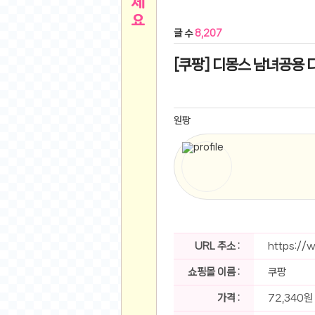
른
용인 캐리비안베이 워터파크 이용권
- 원팡
글 수
8,207
아디제로 보스턴 12 JQ2552 러닝화
- 원팡
메
QCY C30S 방수 오픈이어 블루투스 6.0 무
[쿠팡] 디몽스 남녀공용 디
뉴
LG전자 Full HD PC 모니터 24MS500 10
(버거킹) 와퍼+코카콜라(R)+21치즈스틱
- 원
1
버거킹 불고기와퍼주니어+콰치와퍼주니어+코카
원팡
알뜰 쇼핑
K2 씬에어 오리지널 25SS 역시즌 남여 씬에
스테비아 방울 토마토 2kg
- 원팡
2
발리 자유여행 꾸따 솔리아 르기안 5일 or 6일
해외쇼핑
인도모크샤 인센스스틱 400스틱
- 원팡
한우 우삼겹 1 kg
- 원팡
3
산더미 소고기 등심세트 1kg 토시+부채+갈비
맛집 인증샷
에이수스 2024 TUF 게이밍 A16 라이젠9 라
URL 주소 :
https://
B
필터 없는 트레비 방수비데 UB-1000 자가설
쇼핑몰 이름 :
쿠팡
베스트 유머
SD 카드 EMMC 연결 pcb 선
- 원팡
암바사 제로 345ml, 24개
- 원팡
가격 :
72,340원
N
빨간 사과 5kg (24-26과내외)
- 원팡