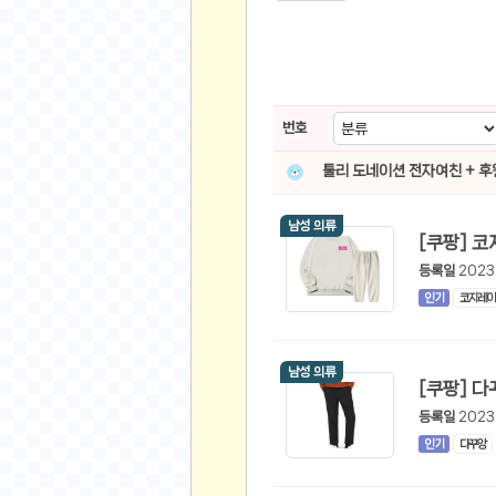
스쿠버 다이빙
윈드서핑&서핑
연예인
가수
번호
배우
툴리 도네이션 전자여친 + 
드라마
영화
남성 의류
해외 가수
해외 배우
등록일
2023
인기
코지레이
미용
뷰티
남성 의류
화장품
패션
등록일
2023
네일아트
인기
다꾸앙
다이어트