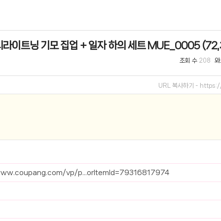
선 이어폰 러닝
- 원팡
라이트닝 기모 집업 + 일자 하의 세트 MUE_0005 (72
0hz
- 원팡
조회 수
와
208
팡
콜라(L)+프렌치프라이(L)
- 원팡
URL 복사하기 -
https:
어 오리지널 KMW23551 KWW23552
- 원팡
 호텔 조식 왕복픽업 까지
- 원팡
+우삼겹 등
- 원팡
이젠 7000 시리즈 지포스 RTX 4060 FA607PV-QT076
- 원팡
www.coupang.com/vp/p...orItemId=79316817974
치
- 원팡