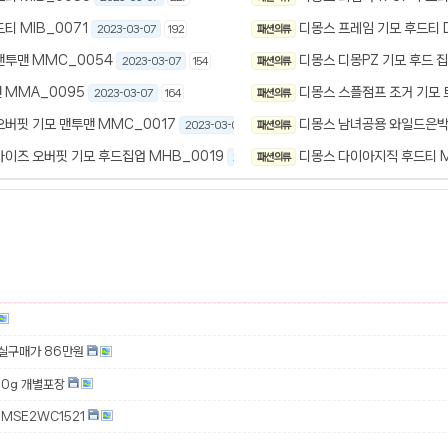
티 MIB_0071
디몽스 프레임 기모 후드티 D
2023-03-07
192
패션 의류
맨투맨 MMC_0054
디몽스 디몽PZ 기모 후드 집
2023-03-07
154
패션 의류
 MMA_0095
디몽스 스플점프 조거 기모 
2023-03-07
164
패션 의류
오버핏 기모 맨투맨 MMC_0017
디몽스 남녀공용 와일드은박
2023-03-07
172
패션 의류
사이즈 오버핏 기모 후드집업 MHB_0019
디몽스 다이아지직 후드티 M
2023-03-07
패션 의류
174
 실구매가 86만원
00g 개별포장
MSE2WC1521