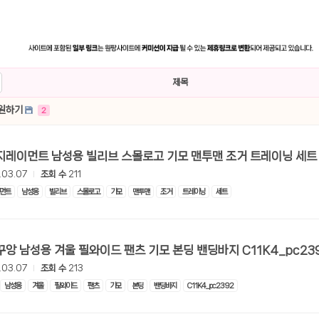
제목
후원하기
2
.03.07
조회 수
211
먼트
남성용
빌리브
스몰로고
기모
맨투맨
조거
트레이닝
세트
.03.07
조회 수
213
남성용
겨울
필와이드
팬츠
기모
본딩
밴딩바지
C11K4_pc2392