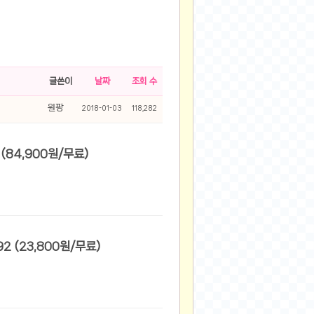
글쓴이
날짜
조회 수
원팡
2018-01-03
118,282
[쿠팡] 코지레이먼트 남성용 빌리브 스몰로고 기모 맨투맨 조거 트레이닝 세트 (84,900원/무료)
[쿠팡] 다꾸앙 남성용 겨울 필와이드 팬츠 기모 본딩 밴딩바지 C11K4_pc2392 (23,800원/무료)