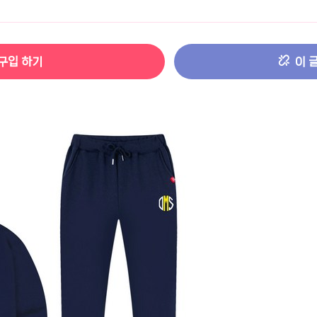
터 ADS-IPS FHD
- 원팡
구입 하기
이 
HS 미니PC 컴퓨터 베어본
- 원팡
[ 1 ]
개씩 30개
- 원팡
노브 104키 풀배열
- 원팡