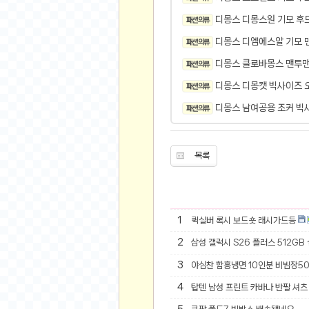
오버워치
디몽스 디몽스원 기모 후드
패션 의류
재테크
디몽스 디엠에스알 기모 
패션 의류
요청 게시판
공지사항
디몽스 클로바몽스 맨투맨
패션 의류
주식
디몽스 디몽캣 빅사이즈 
패션 의류
스티커 환전소
디몽스 남여공용 조커 빅
패션 의류
등업 안내
원팡 홍보 이벤트
목록
음악
익명
익명 게시판
1
퀵실버 록시 보드숏 래시가드등
고민 게시판
2
삼성 갤럭시 S26 플러스 512GB
결정 장애
3
야심찬 함흥냉면 10인분 비빔장5
정치 토론
일기장
4
탑텐 남성 프린트 카바나 반팔 셔츠 
연애 게시판