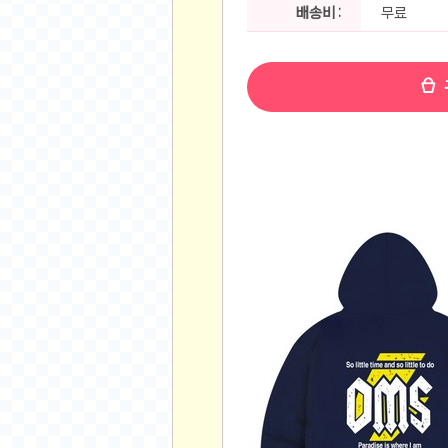
공지사항
배송비 :
무료
알리 15.6 인치 터치 스크린 휴대용 포터블 모니
하이트 제로 0.00, 350ml, 24캔
- 원팡
R
경조사용 검정색 사계절 스판 정장 수트
- 원팡
랜덤 글 보기
원할머니 명품 육개장 600g 10팩
- 원팡
BEELINK 비링크 EQR6 ADM R7-7735
수박바 제로 스크류바 제로 죠스바 제로 각 10
AJAZZ AK35I V3 무선 기계식 키보드 멀티 
쇼핑
부르르 제로콜라, 190ml, 30개
- 원팡
삼성전자 삼성 갤럭시 핏3 Fit3
- 원팡
알뜰 쇼핑
해외쇼핑
패션 의류
특가 휴대폰
오프라인 특가
인증샷
맛집 인증샷