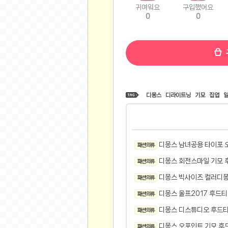
귀여워요
구입했어요
비트소닉(Bitsonic)
0
0
후오비(Huobi)
지렁이 게임
고팍스(GoPax)
커뮤니티
자유 게시판
디몽스
디라이트닝
기모
집업
가상 화폐
스폐셜 게시판
심리 테스트
디몽스 남녀공용 타이포 
패션 의류
집 꾸미기
지식 노하우
디몽스 회전스마일 기모 
패션 의류
반려 동물
디몽스 빅사이즈 컬러디몽
패션 의류
애니메이션
디몽스 울프2017 후드티 
패션 의류
자취 게시판
디몽스 디스튜디오 후드티 
패션 의류
리그오브레전드
디몽스 오포인트 기모 후드
패션 의류