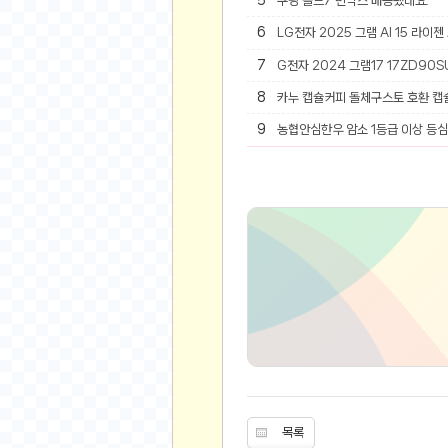
5
쿠팡 폴드7 빈박스 배송됐네요.
6
LG전자 2025 그램 AI 15 라이젠
유머
7
G전자 2024 그램17 17ZD90SU
베스트 유머
유머 게시판
8
카누 캡슐커피 돌체구스토 호환 캡
9
농협안심한우 암소 1등급 이상 등심 
스포츠
축구
야구
농구
골프
낚시
자전거
당구
볼링
수영
스키&보드
목록