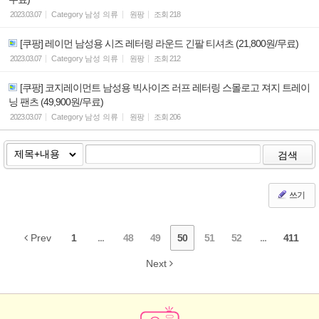
2023.03.07
Category
남성 의류
원팡
조회
218
[쿠팡] 레이먼 남성용 시즈 레터링 라운드 긴팔 티셔츠 (21,800원/무료)
2023.03.07
Category
남성 의류
원팡
조회
212
[쿠팡] 코지레이먼트 남성용 빅사이즈 러프 레터링 스몰로고 져지 트레이
닝 팬츠 (49,900원/무료)
2023.03.07
Category
남성 의류
원팡
조회
206
검색
쓰기
Prev
1
...
48
49
50
51
52
...
411
Next