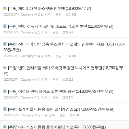
[쿠팡] 제이비패션 바스켓볼 맨투맨 (18,900원/무료)
2023.03.07
Category
캐쥬얼 의류
원팡
조회
142
[쿠팡] 벤힛 캣독 세미 오버핏 소프트 기모 맨투맨 (21,900원/무료)
2023.03.07
Category
남성 의류
원팡
조회
241
[쿠팡] 진마니아 남녀공용 루즈핏 비디오게임 맨투맨티셔츠 TL-517 (30,4
50원/무료)
2023.03.07
Category
캐쥬얼 의류
원팡
조회
187
[쿠팡] 벤힛 언터처블 세미 오버핏 특양면 빅사이즈 맨투맨 (18,790원/무
료)
2023.03.07
Category
남성 의류
원팡
조회
213
[쿠팡] 여성용 핀턱 와이드 코튼 팬츠 평균 (14,800원/조건부 무료)
2023.03.07
Category
여성 의류
원팡
조회
173
[쿠팡] 플레이몰 아동용 슬림 골지레깅스 2p (7,260원/조건부 무료)
2023.03.07
Category
아동 의류 잡화
원팡
조회
209
[쿠팡] 나나키즈 아동용 플레이트임 기모 롱티 (8,380원/무료)