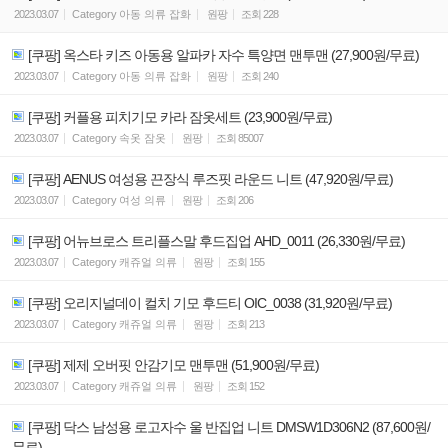
2023.03.07
Category
아동 의류 잡화
원팡
조회
228
[쿠팡] 옥스타 키즈 아동용 알파카 자수 특양면 맨투맨 (27,900원/무료)
2023.03.07
Category
아동 의류 잡화
원팡
조회
240
[쿠팡] 커플용 피치기모 카라 잠옷세트 (23,900원/무료)
2023.03.07
Category
속옷 잠옷
원팡
조회
85007
[쿠팡] AENUS 여성용 끈장식 루즈핏 라운드 니트 (47,920원/무료)
2023.03.07
Category
여성 의류
원팡
조회
206
[쿠팡] 어뉴브로스 트리플스말 후드집업 AHD_0011 (26,330원/무료)
2023.03.07
Category
캐쥬얼 의류
원팡
조회
155
[쿠팡] 오리지널데이 컬치 기모 후드티 OIC_0038 (31,920원/무료)
2023.03.07
Category
캐쥬얼 의류
원팡
조회
213
[쿠팡] 제제 오버핏 안감기모 맨투맨 (51,900원/무료)
2023.03.07
Category
캐쥬얼 의류
원팡
조회
152
[쿠팡] 닥스 남성용 로고자수 울 반집업 니트 DMSW1D306N2 (87,600원/
무료)