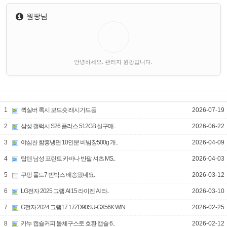
원팡님
안녕하세요. 관리자 원팡입니다.
1
퀵실버 록시 보드숏 래시가드등
2026-07-19
2
삼성 갤럭시 S26 플러스 512GB 실구매..
2026-06-22
3
야심찬 함흥냉면 10인분 비빔장500g 개..
2026-04-09
4
탑텐 남성 프린트 카바나 반팔 셔츠 MS..
2026-04-03
5
쿠팡 폴드7 빈박스 배송됐네요.
2026-03-12
6
LG전자 2025 그램 AI 15 라이젠 AI 라..
2026-03-10
7
G전자 2024 그램17 17ZD90SU-GX56K WIN..
2026-02-25
8
카누 캡슐커피 돌체구스토 호환 캡슐 6..
2026-02-12