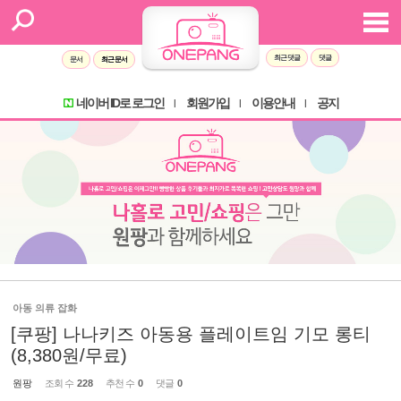
최근 댓글
댓글
문서
최근 문서
네이버 ID로 로그인
회원가입
이용안내
공지
l
l
l
아동 의류 잡화
[쿠팡] 나나키즈 아동용 플레이트임 기모 롱티
(8,380원/무료)
원팡
조회 수
228
추천 수
0
댓글
0