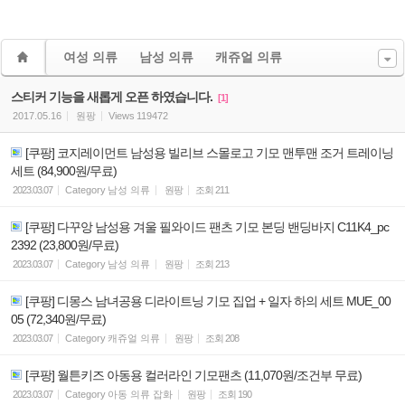
여성 의류
남성 의류
캐쥬얼 의류
스티커 기능을 새롭게 오픈 하였습니다.
[1]
2017.05.16
원팡
Views
119472
[쿠팡] 코지레이먼트 남성용 빌리브 스몰로고 기모 맨투맨 조거 트레이닝
세트 (84,900원/무료)
2023.03.07
Category
남성 의류
원팡
조회
211
[쿠팡] 다꾸앙 남성용 겨울 필와이드 팬츠 기모 본딩 밴딩바지 C11K4_pc
2392 (23,800원/무료)
2023.03.07
Category
남성 의류
원팡
조회
213
[쿠팡] 디몽스 남녀공용 디라이트닝 기모 집업 + 일자 하의 세트 MUE_00
05 (72,340원/무료)
2023.03.07
Category
캐쥬얼 의류
원팡
조회
208
[쿠팡] 월튼키즈 아동용 컬러라인 기모팬츠 (11,070원/조건부 무료)
2023.03.07
Category
아동 의류 잡화
원팡
조회
190