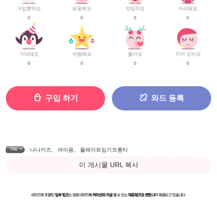
구입했어요
유용해요
맛있어요
아쉬워요
0
0
0
0
기대돼요
저렴해요
좋아요
이미 샀어요
0
0
0
0
구입 하기
와드 등록
TAG •
나나키즈
,
여아용
,
플레이트임기모롱티
이 게시물 URL 복사