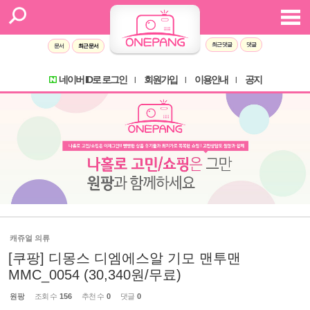
최근 댓글
댓글
문서
최근 문서
네이버 ID로 로그인
회원가입
이용안내
공지
l
l
l
캐쥬얼 의류
[쿠팡] 디몽스 디엠에스알 기모 맨투맨
MMC_0054 (30,340원/무료)
원팡
조회 수
156
추천 수
0
댓글
0