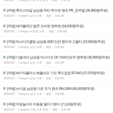
[쿠팡] 후리스타일 남성용 히터 루즈핏 팬츠 PR_천무열 (35,900원/무료)
2023.03.07
Category
남성 의류
원팡
조회
185
[쿠팡] 에어플레인 팝콘 오버핏 맨투맨 (18,530원/무료)
2023.03.07
Category
캐쥬얼 의류
원팡
조회
205
[쿠팡] 빅사이즈클럽 남성용 ADD 단잔 헨리넥 긴팔티 (23,900원/무료)
2023.03.07
Category
남성 의류
원팡
조회
161
[쿠팡] 디엘크리 남성용 빅사이즈 DC 빅레인보우 맨투맨 (35,900원/무료)
2023.03.07
Category
남성 의류
원팡
조회
176
[쿠팡] 베이직플러스 베플네오 기모 후드집업 BT-843 (37,570원/무료)
2023.03.07
Category
남성 의류
원팡
조회
176
[쿠팡] 뉴이글 남성용 다운 조거 팬츠 BN-2409 (56,000원/무료)
2023.03.07
Category
남성 의류
원팡
조회
169
[쿠팡] 까꿍놀이터 아동용 멀티기본티 (7,110원/무료)
2023.03.07
Category
아동 의류 잡화
원팡
조회
148