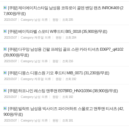
[쿠팡] 제이에이치스타일 남성용 코듀로이 골덴 밴딩 팬츠 INROK469 (2
7,800원/무료)
2023.03.07
Category
남성 의류
원팡
조회
205
[쿠팡] 베이직라벨 스포티 W후드티 BIS_0018 (35,900원/무료)
2023.03.07
Category
캐쥬얼 의류
원팡
조회
204
[쿠팡] 다꾸앙 남성용 긴팔 프레임 골프 스판 카라 티셔츠 E06P7_ql4102
(39,800원/무료)
2023.03.07
Category
남성 의류
원팡
조회
216
[쿠팡] 디몽스 디몽스원 기모 후드티 MIB_0071 (31,230원/무료)
2023.03.07
Category
캐쥬얼 의류
원팡
조회
192
[쿠팡] 하프나인 레스팅 맨투맨 E07BRD_HNX10394 (38,900원/무료)
2023.03.07
Category
남성 의류
원팡
조회
182
[쿠팡] 빌락트 남성용 빅사이즈 파이어하트 스몰로고 맨투맨 티셔츠 (42,
900원/무료)
2023.03.07
Category
남성 의류
원팡
조회
181