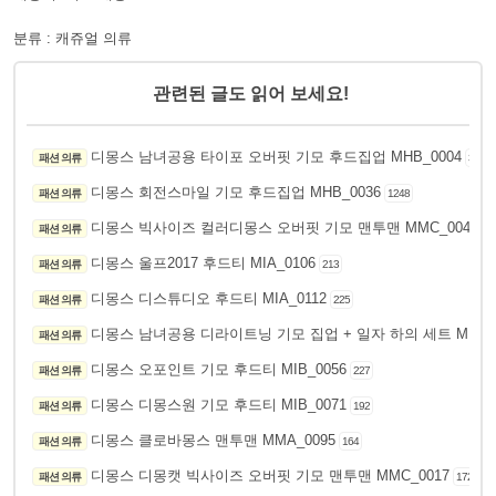
분류 : 캐쥬얼 의류
관련된 글도 읽어 보세요!
디몽스 남녀공용 타이포 오버핏 기모 후드집업 MHB_0004
패션 의류
301
디몽스 회전스마일 기모 후드집업 MHB_0036
패션 의류
1248
디몽스 빅사이즈 컬러디몽스 오버핏 기모 맨투맨 MMC_0041
패션 의류
24
디몽스 울프2017 후드티 MIA_0106
패션 의류
213
디몽스 디스튜디오 후드티 MIA_0112
패션 의류
225
디몽스 남녀공용 디라이트닝 기모 집업 + 일자 하의 세트 MUE_0
패션 의류
디몽스 오포인트 기모 후드티 MIB_0056
패션 의류
227
디몽스 디몽스원 기모 후드티 MIB_0071
패션 의류
192
디몽스 클로바몽스 맨투맨 MMA_0095
패션 의류
164
디몽스 디몽캣 빅사이즈 오버핏 기모 맨투맨 MMC_0017
패션 의류
172