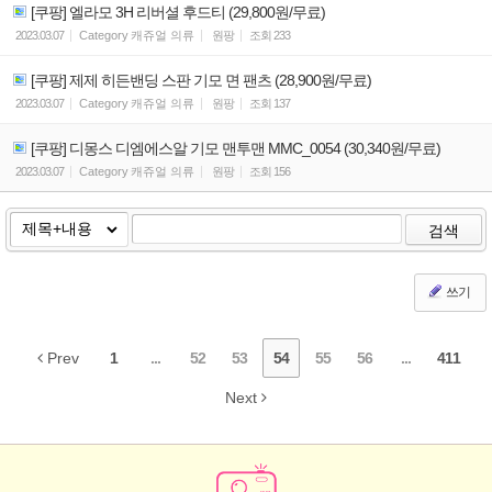
[쿠팡] 엘라모 3H 리버셜 후드티 (29,800원/무료)
2023.03.07
Category
캐쥬얼 의류
원팡
조회
233
[쿠팡] 제제 히든밴딩 스판 기모 면 팬츠 (28,900원/무료)
2023.03.07
Category
캐쥬얼 의류
원팡
조회
137
[쿠팡] 디몽스 디엠에스알 기모 맨투맨 MMC_0054 (30,340원/무료)
2023.03.07
Category
캐쥬얼 의류
원팡
조회
156
검색
쓰기
Prev
1
...
52
53
54
55
56
...
411
Next