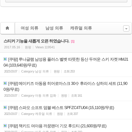
여성 의류
남성 의류
캐쥬얼 의류
스티커 기능을 새롭게 오픈 하였습니다.
[1]
2017.05.16
원팡
Views
119541
[쿠팡] 루나글램 남성용 플러스 벨벳 따뜻한 등산 두꺼운 스키 자켓 HMJ1
04 (103,640원/무료)
2023.03.07
Category
남성 의류
원팡
조회
253
[쿠팡] 메이키즈 아동용 히어로마스크 30수 후라이스 상하의 세트 (11,90
0원/무료)
2023.03.07
Category
아동 의류 잡화
원팡
조회
161
[쿠팡] 스파오 소프트 덤블 베스트 SPFZC4TU04 (15,110원/무료)
2023.03.07
Category
캐쥬얼 의류
원팡
조회
207
[쿠팡] 잭키드 여아용 까꿍팬더 기모 후드티 (21,600원/무료)
2023.03.07
Category
아동 의류 잡화
원팡
조회
232