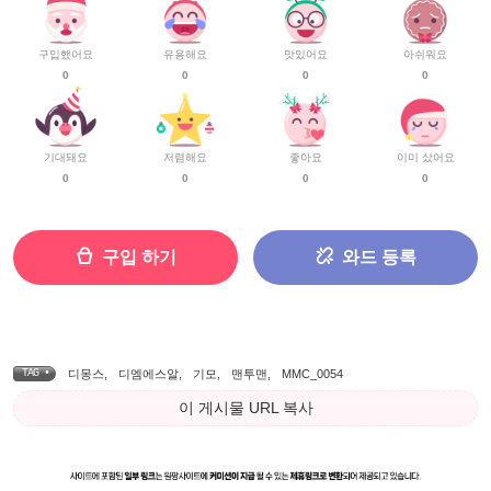
구입했어요
유용해요
맛있어요
아쉬워요
0
0
0
0
기대돼요
저렴해요
좋아요
이미 샀어요
0
0
0
0
구입 하기
와드 등록
TAG •
디몽스
,
디엠에스알
,
기모
,
맨투맨
,
MMC_0054
이 게시물 URL 복사