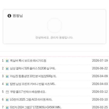
원팡님
안녕하세요. 관리자 원팡입니다.
1
퀵실버 록시 보드숏 래시가드등
2026-07-19
2
삼성 갤럭시 S26 플러스 512GB 실구매..
2026-06-22
3
야심찬 함흥냉면 10인분 비빔장500g 개..
2026-04-09
4
탑텐 남성 프린트 카바나 반팔 셔츠 MS..
2026-04-03
5
쿠팡 폴드7 빈박스 배송됐네요.
2026-03-12
6
LG전자 2025 그램 AI 15 라이젠 AI 라..
2026-03-10
7
G전자 2024 그램17 17ZD90SU-GX56K WIN..
2026-02-25