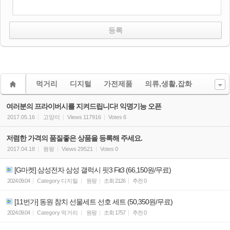
먹거리
디지털
가전제품
의류,생활,잡화
여러분의 프라이버시를 지켜드립니다! 익명기능 오픈
2017.05.16
고양이
Views
117916
Votes
6
저렴한 가격의 품질좋은 상품을 등록해 주세요.
2017.04.18
원팡
Views
29521
Votes
0
[G마켓] 삼성전자 삼성 갤럭시 핏3 Fit3 (66,150원/무료)
2024.09.04
Category
디지털
원팡
조회
2126
추천
0
[11번가] 동원 참치 선물세트 선호 세트 (50,350원/무료)
2024.09.04
Category
먹거리
원팡
조회
1757
추천
0