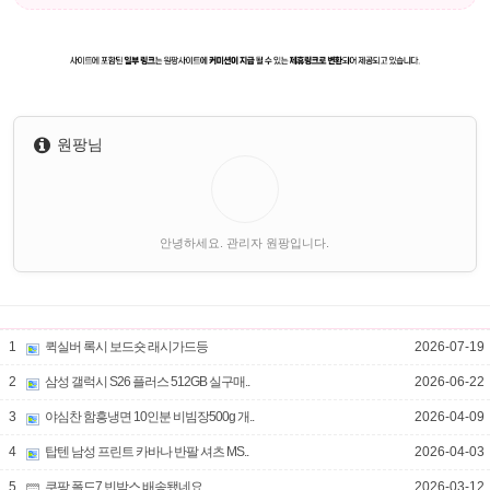
원팡님
안녕하세요. 관리자 원팡입니다.
1
퀵실버 록시 보드숏 래시가드등
2026-07-19
2
삼성 갤럭시 S26 플러스 512GB 실구매..
2026-06-22
3
야심찬 함흥냉면 10인분 비빔장500g 개..
2026-04-09
4
탑텐 남성 프린트 카바나 반팔 셔츠 MS..
2026-04-03
5
쿠팡 폴드7 빈박스 배송됐네요.
2026-03-12