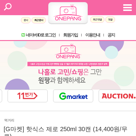
최근 댓글
댓글
문서
최근 문서
네이버 ID로 로그인
회원가입
이용안내
공지
l
l
l
먹거리
[G마켓] 핫식스 제로 250ml 30캔 (14,400원/무