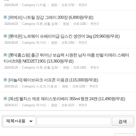
2024.06.03
Category
디지털
원팡
조회
1732
추천
0
[위메프] 니트릴 장갑 그레이 200장 (6,890원/무료)
2024.06.03
Category
의류,생활,잡화
원팡
조회
1330
추천
0
[롯데온] 노르웨이 슈페리어급 딥스킨 생연어 1kg (29,960원/무료)
2024.06.03
Category
먹거리
원팡
조회
1393
추천
0
[롯데홈쇼핑] 출근 뛰어난 보습력 시원한 남자 여름 반팔 티에리 스웨터
티셔츠9종 NED2ET1901 (13,360원/무료)
2024.05.29
Category
의류,생활,잡화
원팡
조회
1402
추천
0
[야놀자] 웨이브파크 서프존 이용권 (115,000원/무료)
2024.05.21
Category
스포츠,이용권
원팡
조회
1293
추천
0
[옥션] 웰치스 제로 체리스토리베리 355ml 뚱캔 24캔 (11,490원/무료)
2024.04.17
Category
먹거리
원팡
조회
1572
추천
0
검색