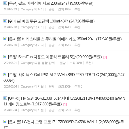
[옥션] 팔도 비락식혜 제로 238ml 24캔 (9,900원/무료)
2024.07.19
Category
먹거리
원팡
조회
1639
추천
0
[위메프] 매일두유 고단백 190ml 48팩 (24,720원/무료)
2024.07.18
Category
먹거리
원팡
조회
1419
추천
0
[롯데온] 바리스타룰스 무라벨 아메리카노 350ml 20개 (17,940원/무료)
2024.07.10
Category
먹거리
원팡
조회
1533
추천
0
[쿠팡] SeekFun 다용도 이동식 트롤리 5단 (20,900원/무료)
[1]
2024.06.21
Category
의류,생활,잡화
원팡
조회
2039
추천
1
[쿠팡] 하이닉스 Gold P31 M.2 NVMe SSD 2280 2TB TLC (247,000원/247,
000원)
2024.06.04
Category
디지털
원팡
조회
2309
추천
0
[G마켓] HP 오멘 16-wf1038TX 14세대 i5/32GB/1TB/RTX4060/240Hz/WIN
11 게이밍노트북 (1,917,360원/무료)
[1]
2024.06.04
Category
디지털
원팡
조회
2250
추천
0
[롯데온] LG전자 그램 프로17 17ZD90SP-GX59K WIN11 (2,058,000원/무
료)