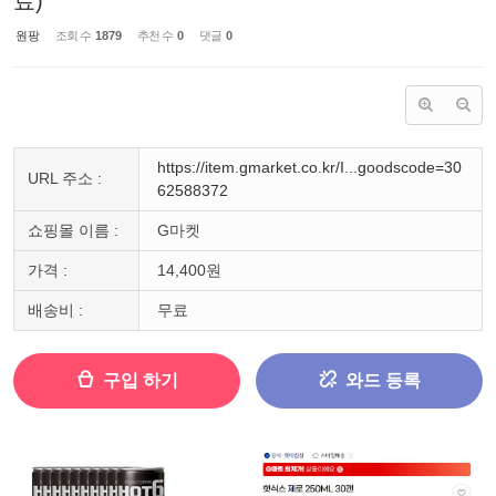
료)
원팡
조회 수
1879
추천 수
0
댓글
0
https://item.gmarket.co.kr/I...goodscode=30
URL 주소 :
62588372
쇼핑몰 이름 :
G마켓
가격 :
14,400원
배송비 :
무료
구입 하기
와드 등록