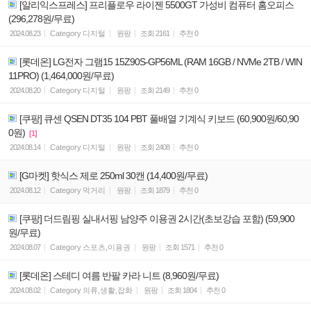
[알리익스프레스] 프리플로우 라이젠 5500GT 가성비 컴퓨터 홈오피스
(296,278원/무료)
2024.08.23
Category
디지털
원팡
조회
2161
추천
0
[롯데온] LG전자 그램15 15Z90S-GP56ML (RAM 16GB / NVMe 2TB / WIN
11PRO) (1,464,000원/무료)
2024.08.20
Category
디지털
원팡
조회
2149
추천
0
[쿠팡] 큐센 QSEN DT35 104 PBT 풀배열 기계식 키보드 (60,900원/60,90
0원)
[1]
2024.08.14
Category
디지털
원팡
조회
2408
추천
0
[G마켓] 핫식스 제로 250ml 30캔 (14,400원/무료)
2024.08.12
Category
먹거리
원팡
조회
1879
추천
0
[쿠팡] 더드림핑 실내서핑 남양주 이용권 2시간(초보강습 포함) (59,900
원/무료)
2024.08.07
Category
스포츠,이용권
원팡
조회
1571
추천
0
[롯데온] 스테디 여름 반팔 카라 니트 (8,960원/무료)
2024.08.02
Category
의류,생활,잡화
원팡
조회
1804
추천
0