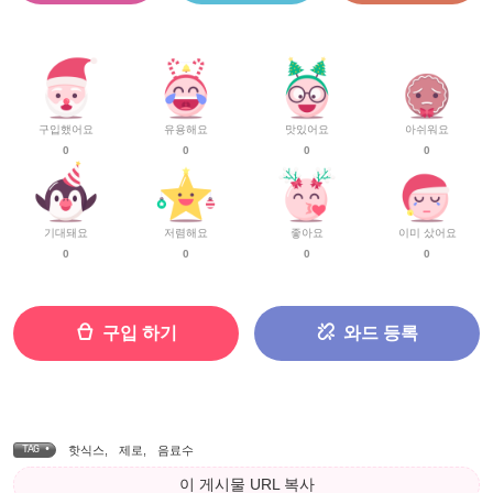
구입했어요
유용해요
맛있어요
아쉬워요
0
0
0
0
기대돼요
저렴해요
좋아요
이미 샀어요
0
0
0
0
구입 하기
와드 등록
TAG •
핫식스
,
제로
,
음료수
이 게시물 URL 복사