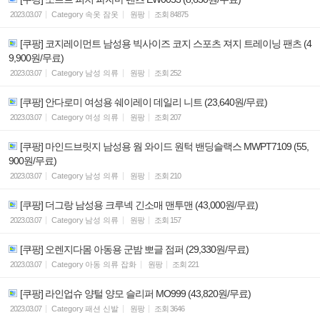
2023.03.07
Category
속옷 잠옷
원팡
조회
84875
[쿠팡] 코지레이먼트 남성용 빅사이즈 코지 스포츠 져지 트레이닝 팬츠 (4
9,900원/무료)
2023.03.07
Category
남성 의류
원팡
조회
252
[쿠팡] 안다로미 여성용 쉐이레이 데일리 니트 (23,640원/무료)
2023.03.07
Category
여성 의류
원팡
조회
207
[쿠팡] 마인드브릿지 남성용 웜 와이드 원턱 밴딩슬랙스 MWPT7109 (55,
900원/무료)
2023.03.07
Category
남성 의류
원팡
조회
210
[쿠팡] 더그랑 남성용 크루넥 긴소매 맨투맨 (43,000원/무료)
2023.03.07
Category
남성 의류
원팡
조회
157
[쿠팡] 오렌지다몸 아동용 군밤 뽀글 점퍼 (29,330원/무료)
2023.03.07
Category
아동 의류 잡화
원팡
조회
221
[쿠팡] 라인업슈 양털 양모 슬리퍼 MO999 (43,820원/무료)
2023.03.07
Category
패션 신발
원팡
조회
3646