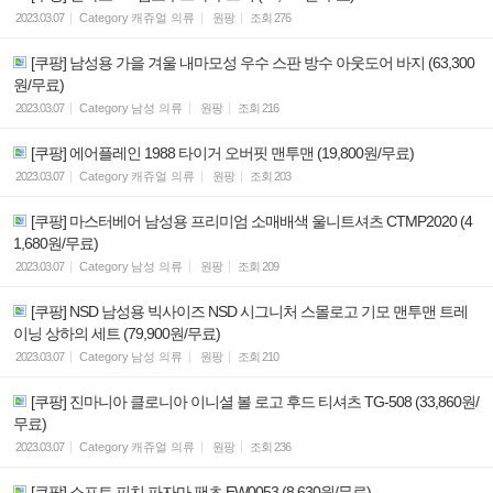
2023.03.07
Category
캐쥬얼 의류
원팡
조회
276
[쿠팡] 남성용 가을 겨울 내마모성 우수 스판 방수 아웃도어 바지 (63,300
원/무료)
2023.03.07
Category
남성 의류
원팡
조회
216
[쿠팡] 에어플레인 1988 타이거 오버핏 맨투맨 (19,800원/무료)
2023.03.07
Category
캐쥬얼 의류
원팡
조회
203
[쿠팡] 마스터베어 남성용 프리미엄 소매배색 울니트셔츠 CTMP2020 (4
1,680원/무료)
2023.03.07
Category
남성 의류
원팡
조회
209
[쿠팡] NSD 남성용 빅사이즈 NSD 시그니처 스몰로고 기모 맨투맨 트레
이닝 상하의 세트 (79,900원/무료)
2023.03.07
Category
남성 의류
원팡
조회
210
[쿠팡] 진마니아 클로니아 이니셜 볼 로고 후드 티셔츠 TG-508 (33,860원/
무료)
2023.03.07
Category
캐쥬얼 의류
원팡
조회
236
[쿠팡] 소프트 피치 파자마 팬츠 EW0053 (8,630원/무료)