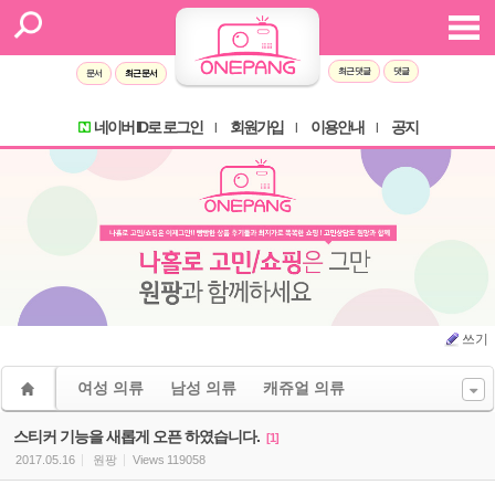
Sketchbook5, 스케치북5
Sketchbook5, 스케치북5
최근 댓글
댓글
문서
최근 문서
네이버 ID로 로그인
회원가입
이용안내
공지
l
l
l
쓰기
여성 의류
남성 의류
캐쥬얼 의류
스티커 기능을 새롭게 오픈 하였습니다.
[1]
2017.05.16
원팡
Views
119058