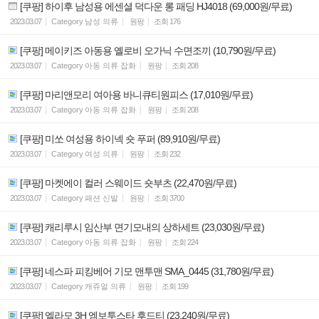
[쿠팡] 하이후 남성용 에센셜 덕다운 롱 패딩 HJ4018 (69,000원/무료)
2023.03.07
Category
남성 의류
원팡
조회
176
[쿠팡] 메이키즈 아동용 옐로비 오가닉 수면조끼 (10,790원/무료)
2023.03.07
Category
아동 의류 잡화
원팡
조회
208
[쿠팡] 마리앤모리 여아용 바니큐티원피스 (17,010원/무료)
2023.03.07
Category
아동 의류 잡화
원팡
조회
208
[쿠팡] 미쏘 여성용 하이넥 숏 푸퍼 (89,910원/무료)
2023.03.07
Category
여성 의류
원팡
조회
232
[쿠팡] 마켓에이 컬러 스웨이드 숏부츠 (22,470원/무료)
2023.03.07
Category
패션 신발
원팡
조회
3700
[쿠팡] 캐리루시 임산부 면기모내의 상하세트 (23,030원/무료)
2023.03.07
Category
아동 의류 잡화
원팡
조회
224
[쿠팡] 네스파 피킹베어 기모 맨투맨 SMA_0445 (31,780원/무료)
2023.03.07
Category
캐쥬얼 의류
원팡
조회
199
[쿠팡] 엘라모 3H 엠보투스타 후드티 (23,240원/무료)