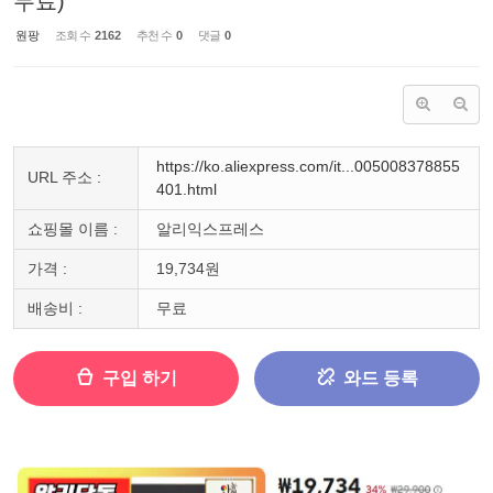
무료)
원팡
조회 수
2162
추천 수
0
댓글
0
https://ko.aliexpress.com/it...005008378855
URL 주소 :
401.html
쇼핑몰 이름 :
알리익스프레스
가격 :
19,734원
배송비 :
무료
구입 하기
와드 등록