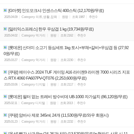
[G마켓] 인도모크샤 인센스스틱 400스틱 (12,170원/무료)
2025.04.09
Category
의류,생활,잡화
원팡
조회
1987
추천
0
[알리익스프레스] 한우 우삼겹 1 kg (19,734원/무료)
2025.04.02
Category
먹거리
원팡
조회
2162
추천
0
[롯데온] 산더미 소고기 등심세트 1kg 토시+부채+갈비+우삼겹 등 (27,92
0원/무료)
2025.03.27
Category
먹거리
원팡
조회
2230
추천
0
[쿠팡] 에이수스 2024 TUF 게이밍 A16 라이젠9 라이젠 7000 시리즈 지포
스 RTX 4060 FA607PV-QT076 (2,253,600원/무료)
2025.03.06
Category
디지털
원팡
조회
2117
추천
0
[롯데온] 필터 없는 트레비 방수비데 UB-1000 자가설치 (86,120원/무료)
2025.02.11
Category
디지털
원팡
조회
2013
추천
0
[쿠팡] 암바사 제로 345ml, 24개 (11,530원/무료/와우 회원시)
2025.01.23
Category
먹거리
원팡
조회
2232
추천
0
[옥션] 빨간 사과 5kg (24-26과내외) (13,520원/무료/농협카드 사용 시 11,