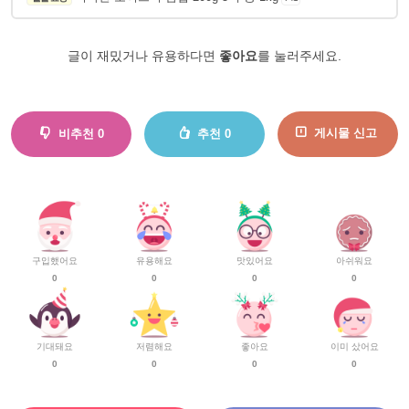
글이 재밌거나 유용하다면
좋아요
를 눌러주세요.
게시물 신고
비추천
0
추천
0
구입했어요
유용해요
맛있어요
아쉬워요
0
0
0
0
기대돼요
저렴해요
좋아요
이미 샀어요
0
0
0
0