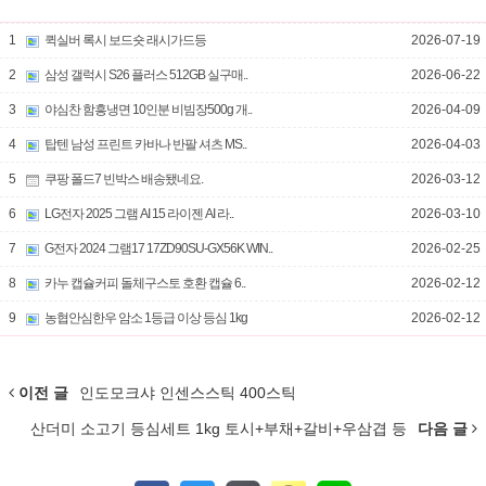
1
퀵실버 록시 보드숏 래시가드등
2026-07-19
2
삼성 갤럭시 S26 플러스 512GB 실구매..
2026-06-22
3
야심찬 함흥냉면 10인분 비빔장500g 개..
2026-04-09
4
탑텐 남성 프린트 카바나 반팔 셔츠 MS..
2026-04-03
5
쿠팡 폴드7 빈박스 배송됐네요.
2026-03-12
6
LG전자 2025 그램 AI 15 라이젠 AI 라..
2026-03-10
7
G전자 2024 그램17 17ZD90SU-GX56K WIN..
2026-02-25
8
카누 캡슐커피 돌체구스토 호환 캡슐 6..
2026-02-12
9
농협안심한우 암소 1등급 이상 등심 1kg
2026-02-12
이전 글
인도모크샤 인센스스틱 400스틱
산더미 소고기 등심세트 1kg 토시+부채+갈비+우삼겹 등
다음 글