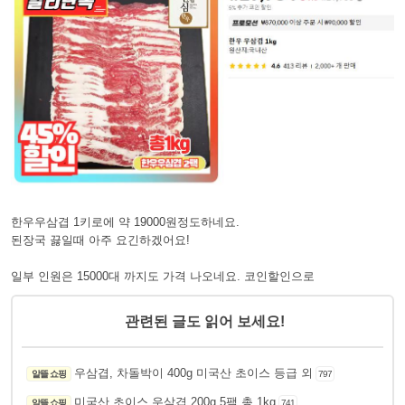
한우우삼겹 1키로에 약 19000원정도하네요.
된장국 끓일때 아주 요긴하겠어요!
일부 인원은 15000대 까지도 가격 나오네요. 코인할인으로
관련된 글도 읽어 보세요!
우삼겹, 차돌박이 400g 미국산 초이스 등급 외
알뜰 쇼핑
797
미국산 초이스 우삼겹 200g 5팩 총 1kg
알뜰 쇼핑
741