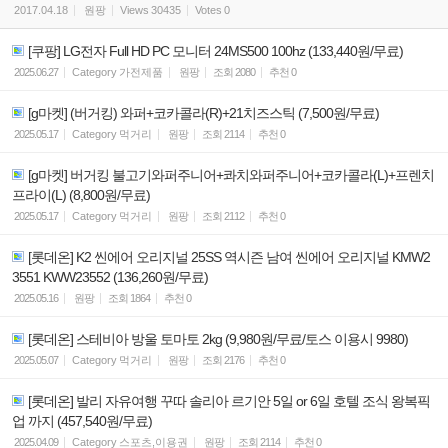
2017.04.18
원팡
Views
30435
Votes
0
[쿠팡] LG전자 Full HD PC 모니터 24MS500 100hz (133,440원/무료)
2025.06.27
Category
가전제품
원팡
조회
2080
추천
0
[g마켓] (버거킹) 와퍼+코카콜라(R)+21치즈스틱 (7,500원/무료)
2025.05.17
Category
먹거리
원팡
조회
2114
추천
0
[g마켓] 버거킹 불고기와퍼주니어+콰치와퍼주니어+코카콜라(L)+프렌치
프라이(L) (8,800원/무료)
2025.05.17
Category
먹거리
원팡
조회
2112
추천
0
[롯데온] K2 씬에어 오리지널 25SS 역시즌 남여 씬에어 오리지널 KMW2
3551 KWW23552 (136,260원/무료)
2025.05.16
원팡
조회
1864
추천
0
[롯데온] 스테비아 방울 토마토 2kg (9,980원/무료/토스 이용시 9980)
2025.05.07
Category
먹거리
원팡
조회
2176
추천
0
[롯데온] 발리 자유여행 꾸따 솔리아 르기안 5일 or 6일 호텔 조식 왕복픽
업 까지 (457,540원/무료)
2025.04.09
Category
스포츠,이용권
원팡
조회
2114
추천
0