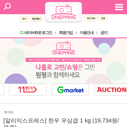
최근 댓글
댓글
문서
최근 문서
네이버 ID로 로그인
회원가입
이용안내
공지
l
l
l
먹거리
[알리익스프레스] 한우 우삼겹 1 kg (19,734원/