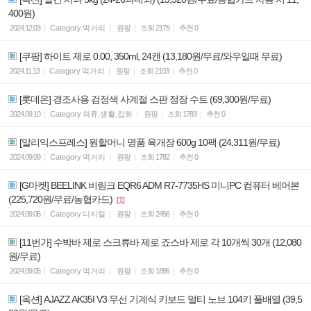
400원)
2024.12.03
Category
먹거리
원팡
조회
2175
추천
0
[쿠팡] 하이트 제로 0.00, 350ml, 24캔 (13,180원/무료/와우일때 무료)
2024.11.13
Category
먹거리
원팡
조회
2103
추천
0
[롯데온] 경조사용 검정색 사계절 스판 정장 수트 (69,300원/무료)
2024.09.10
Category
의류,생활,잡화
원팡
조회
1783
추천
0
[알리익스프레스] 원할머니 명품 육개장 600g 10팩 (24,311원/무료)
2024.09.09
Category
먹거리
원팡
조회
1782
추천
0
[G마켓] BEELINK 비링크 EQR6 ADM R7-7735HS 미니PC 컴퓨터 베어본
(225,720원/무료/농협카드)
[1]
2024.09.05
Category
디지털
원팡
조회
2456
추천
0
[11번가] 수박바 제로 스크류바 제로 죠스바 제로 각 10개씩 30개 (12,080
원/무료)
2024.09.05
Category
먹거리
원팡
조회
1886
추천
0
[옥션] AJAZZ AK35I V3 무선 기계식 키보드 멀티 노브 104키 풀배열 (39,5