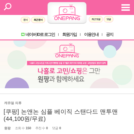
최근 댓글
댓글
문서
최근 문서
네이버 ID로 로그인
회원가입
이용안내
공지
l
l
l
캐쥬얼 의류
[쿠팡] 논앤논 심플 베이직 스탠다드 맨투맨
(44,100원/무료)
원팡
조회 수
150
추천 수
0
댓글
0