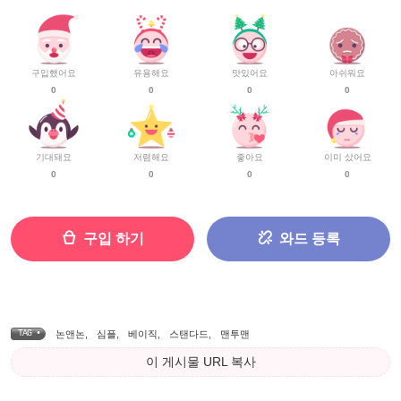
구입했어요
유용해요
맛있어요
아쉬워요
0
0
0
0
기대돼요
저렴해요
좋아요
이미 샀어요
0
0
0
0
구입 하기
와드 등록
TAG •
논앤논
,
심플
,
베이직
,
스탠다드
,
맨투맨
이 게시물 URL 복사