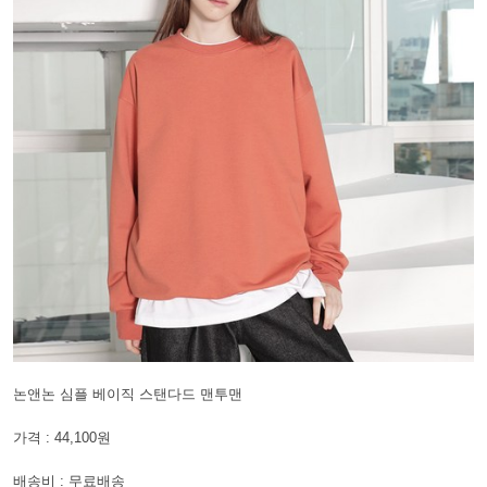
논앤논 심플 베이직 스탠다드 맨투맨
가격 : 44,100원
배송비 : 무료배송