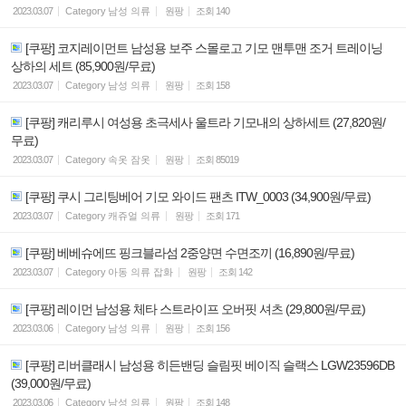
2023.03.07
Category
남성 의류
원팡
조회
140
[쿠팡] 코지레이먼트 남성용 보주 스몰로고 기모 맨투맨 조거 트레이닝
상하의 세트 (85,900원/무료)
2023.03.07
Category
남성 의류
원팡
조회
158
[쿠팡] 캐리루시 여성용 초극세사 울트라 기모내의 상하세트 (27,820원/
무료)
2023.03.07
Category
속옷 잠옷
원팡
조회
85019
[쿠팡] 쿠시 그리팅베어 기모 와이드 팬츠 ITW_0003 (34,900원/무료)
2023.03.07
Category
캐쥬얼 의류
원팡
조회
171
[쿠팡] 베베슈에뜨 핑크블라섬 2중양면 수면조끼 (16,890원/무료)
2023.03.07
Category
아동 의류 잡화
원팡
조회
142
[쿠팡] 레이먼 남성용 체타 스트라이프 오버핏 셔츠 (29,800원/무료)
2023.03.06
Category
남성 의류
원팡
조회
156
[쿠팡] 리버클래시 남성용 히든밴딩 슬림핏 베이직 슬랙스 LGW23596DB
(39,000원/무료)
2023.03.06
Category
남성 의류
원팡
조회
148