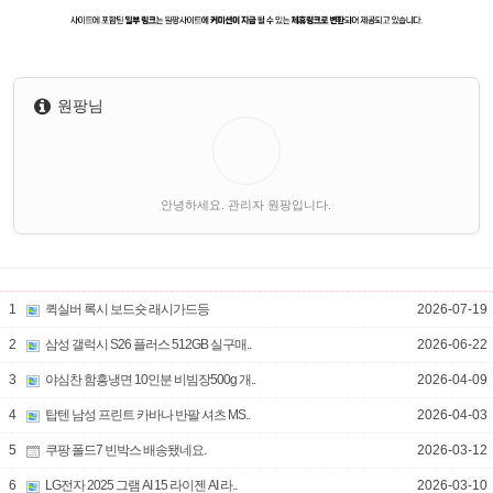
원팡님
안녕하세요. 관리자 원팡입니다.
1
퀵실버 록시 보드숏 래시가드등
2026-07-19
2
삼성 갤럭시 S26 플러스 512GB 실구매..
2026-06-22
3
야심찬 함흥냉면 10인분 비빔장500g 개..
2026-04-09
4
탑텐 남성 프린트 카바나 반팔 셔츠 MS..
2026-04-03
5
쿠팡 폴드7 빈박스 배송됐네요.
2026-03-12
6
LG전자 2025 그램 AI 15 라이젠 AI 라..
2026-03-10