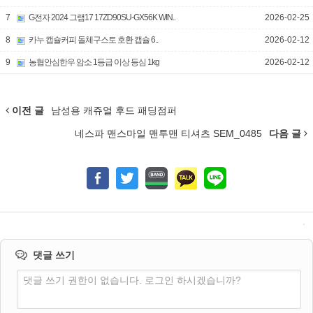
7
G전자 2024 그램17 17ZD90SU-GX56K WIN..
2026-02-25
8
카누 캡슐커피 돌체구스토 호환 캡슐 6..
2026-02-12
9
농협안심한우 암소 1등급 이상 등심 1kg
2026-02-12
이전 글
남성용 캐쥬얼 후드 패딩점퍼
네스파 맨스마일 맨투맨 티셔츠 SEM_0485
다음 글
댓글 쓰기
댓글 쓰기 권한이 없습니다. 로그인 하시겠습니까?