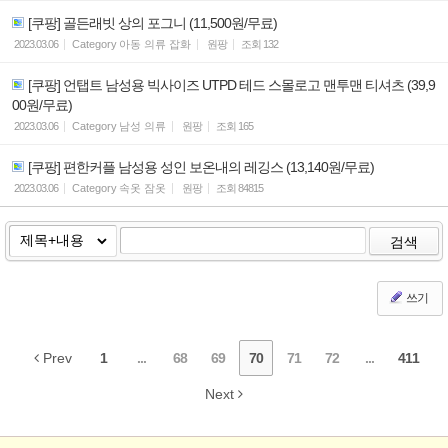
[쿠팡] 골든래빗 상의 포그니 (11,500원/무료)
2023.03.06
Category
아동 의류 잡화
원팡
조회
132
[쿠팡] 언탭트 남성용 빅사이즈 UTPD 테드 스몰로고 맨투맨 티셔츠 (39,9
00원/무료)
2023.03.06
Category
남성 의류
원팡
조회
165
[쿠팡] 편한커플 남성용 성인 보온내의 레깅스 (13,140원/무료)
2023.03.06
Category
속옷 잠옷
원팡
조회
84815
검색
쓰기
Prev
1
...
68
69
70
71
72
...
411
Next