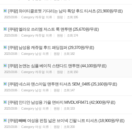
[쿠팡] 와이티클로젯 기다리는 남자 특양 후드 티셔츠 (21,900원/무료)
2023.03.06
Category
캐쥬얼 의류
원팡
조회
195
[쿠팡] 엘라모 쓰리엠 저스트 룩 맨투맨 (25,670원/무료)
2023.03.06
Category
캐쥬얼 의류
원팡
조회
174
[쿠팡] 남성용 캐쥬얼 후드 패딩점퍼 (29,370원/무료)
2023.03.06
Category
남성 의류
원팡
조회
182
[쿠팡] 논앤논 심플 베이직 스탠다드 맨투맨 (44,100원/무료)
2023.03.06
Category
캐쥬얼 의류
원팡
조회
150
[쿠팡] 네스파 맨스마일 맨투맨 티셔츠 SEM_0485 (25,160원/무료)
2023.03.06
Category
남성 의류
원팡
조회
147
[쿠팡] 인디안 남성용 가을 면바지 MIVDLXF8471 (42,900원/무료)
2023.03.06
Category
남성 의류
원팡
조회
153
[쿠팡] 빼빼 여성용 펀칭 넓은 브이넥 긴팔 니트 티셔츠 (18,900원/무료)
2023.03.06
Category
여성 의류
원팡
조회
200