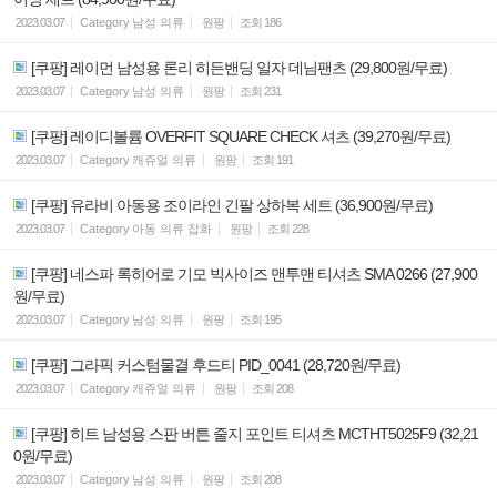
2023.03.07
Category
남성 의류
원팡
조회
186
[쿠팡] 레이먼 남성용 론리 히든밴딩 일자 데님팬츠 (29,800원/무료)
2023.03.07
Category
남성 의류
원팡
조회
231
[쿠팡] 레이디볼륨 OVERFIT SQUARE CHECK 셔츠 (39,270원/무료)
2023.03.07
Category
캐쥬얼 의류
원팡
조회
191
[쿠팡] 유라비 아동용 조이라인 긴팔 상하복 세트 (36,900원/무료)
2023.03.07
Category
아동 의류 잡화
원팡
조회
228
[쿠팡] 네스파 록히어로 기모 빅사이즈 맨투맨 티셔츠 SMA 0266 (27,900
원/무료)
2023.03.07
Category
남성 의류
원팡
조회
195
[쿠팡] 그라픽 커스텀물결 후드티 PID_0041 (28,720원/무료)
2023.03.07
Category
캐쥬얼 의류
원팡
조회
208
[쿠팡] 히트 남성용 스판 버튼 줄지 포인트 티셔츠 MCTHT5025F9 (32,21
0원/무료)
2023.03.07
Category
남성 의류
원팡
조회
208