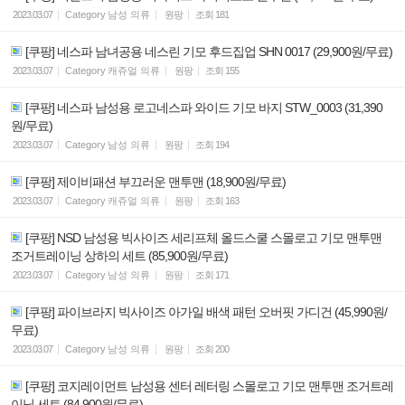
2023.03.07
Category
남성 의류
원팡
조회
181
[쿠팡] 네스파 남녀공용 네스린 기모 후드집업 SHN 0017 (29,900원/무료)
2023.03.07
Category
캐쥬얼 의류
원팡
조회
155
[쿠팡] 네스파 남성용 로고네스파 와이드 기모 바지 STW_0003 (31,390
원/무료)
2023.03.07
Category
남성 의류
원팡
조회
194
[쿠팡] 제이비패션 부끄러운 맨투맨 (18,900원/무료)
2023.03.07
Category
캐쥬얼 의류
원팡
조회
163
[쿠팡] NSD 남성용 빅사이즈 세리프체 올드스쿨 스몰로고 기모 맨투맨
조거트레이닝 상하의 세트 (85,900원/무료)
2023.03.07
Category
남성 의류
원팡
조회
171
[쿠팡] 파이브라지 빅사이즈 아가일 배색 패턴 오버핏 가디건 (45,990원/
무료)
2023.03.07
Category
남성 의류
원팡
조회
200
[쿠팡] 코지레이먼트 남성용 센터 레터링 스몰로고 기모 맨투맨 조거트레
이닝 세트 (84,900원/무료)