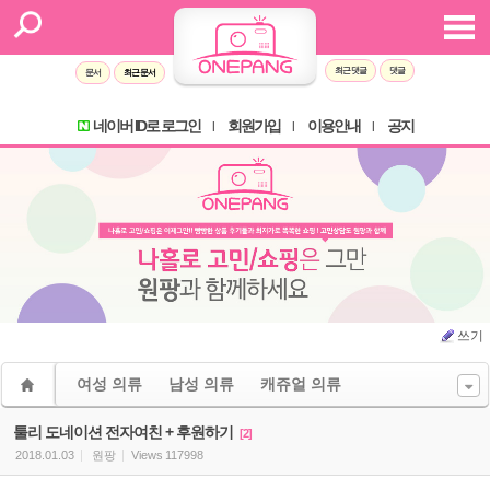
Sketchbook5, 스케치북5
Sketchbook5, 스케치북5
최근 댓글
댓글
문서
최근 문서
네이버 ID로 로그인
회원가입
이용안내
공지
l
l
l
쓰기
여성 의류
남성 의류
캐쥬얼 의류
툴리 도네이션 전자여친 + 후원하기
[2]
2018.01.03
원팡
Views
117998