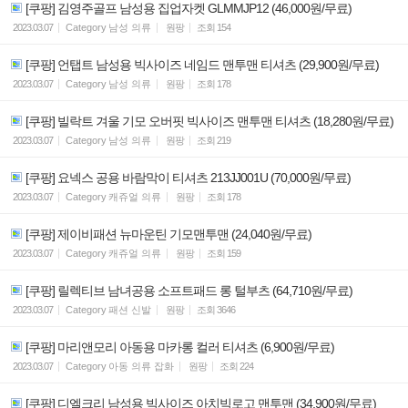
[쿠팡] 김영주골프 남성용 집업자켓 GLMMJP12 (46,000원/무료)
2023.03.07
Category
남성 의류
원팡
조회
154
[쿠팡] 언탭트 남성용 빅사이즈 네임드 맨투맨 티셔츠 (29,900원/무료)
2023.03.07
Category
남성 의류
원팡
조회
178
[쿠팡] 빌락트 겨울 기모 오버핏 빅사이즈 맨투맨 티셔츠 (18,280원/무료)
2023.03.07
Category
남성 의류
원팡
조회
219
[쿠팡] 요넥스 공용 바람막이 티셔츠 213JJ001U (70,000원/무료)
2023.03.07
Category
캐쥬얼 의류
원팡
조회
178
[쿠팡] 제이비패션 뉴마운틴 기모맨투맨 (24,040원/무료)
2023.03.07
Category
캐쥬얼 의류
원팡
조회
159
[쿠팡] 릴렉티브 남녀공용 소프트패드 롱 털부츠 (64,710원/무료)
2023.03.07
Category
패션 신발
원팡
조회
3646
[쿠팡] 마리앤모리 아동용 마카롱 컬러 티셔츠 (6,900원/무료)
2023.03.07
Category
아동 의류 잡화
원팡
조회
224
[쿠팡] 디엘크리 남성용 빅사이즈 아치빅로고 맨투맨 (34,900원/무료)