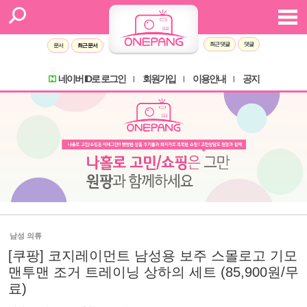
최근 댓글
댓글
문서
최근 문서
네이버 ID로 로그인
회원가입
이용안내
공지
l
l
l
남성 의류
[쿠팡] 코지레이먼트 남성용 보주 스몰로고 기모
맨투맨 조거 트레이닝 상하의 세트 (85,900원/무
료)