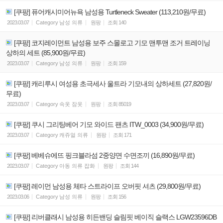
[쿠팡] 퓨어캐시미어뉴욕 남성용 Turtleneck Sweater (113,210원/무료)
2023.03.07
Category
남성 의류
원팡
조회
140
[쿠팡] 코지레이먼트 남성용 보주 스몰로고 기모 맨투맨 조거 트레이닝
상하의 세트 (85,900원/무료)
2023.03.07
Category
남성 의류
원팡
조회
159
[쿠팡] 캐리루시 여성용 초극세사 울트라 기모내의 상하세트 (27,820원/
무료)
2023.03.07
Category
속옷 잠옷
원팡
조회
85019
[쿠팡] 쿠시 그리팅베어 기모 와이드 팬츠 ITW_0003 (34,900원/무료)
2023.03.07
Category
캐쥬얼 의류
원팡
조회
171
[쿠팡] 베베슈에뜨 핑크블라섬 2중양면 수면조끼 (16,890원/무료)
2023.03.07
Category
아동 의류 잡화
원팡
조회
144
[쿠팡] 레이먼 남성용 체타 스트라이프 오버핏 셔츠 (29,800원/무료)
2023.03.06
Category
남성 의류
원팡
조회
156
[쿠팡] 리버클래시 남성용 히든밴딩 슬림핏 베이직 슬랙스 LGW23596DB