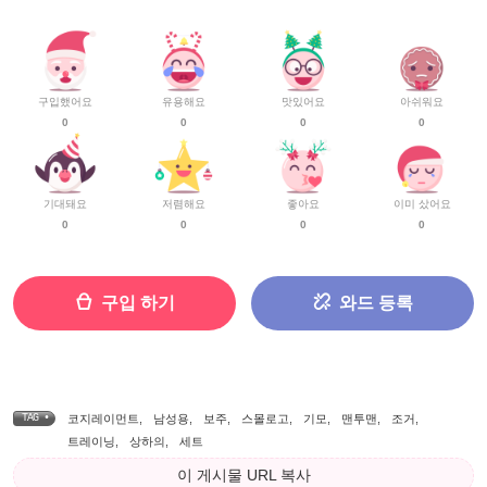
구입했어요
유용해요
맛있어요
아쉬워요
0
0
0
0
기대돼요
저렴해요
좋아요
이미 샀어요
0
0
0
0
구입 하기
와드 등록
TAG •
코지레이먼트
,
남성용
,
보주
,
스몰로고
,
기모
,
맨투맨
,
조거
,
트레이닝
,
상하의
,
세트
이 게시물 URL 복사