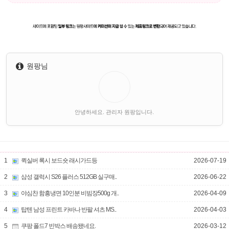
원팡님
안녕하세요. 관리자 원팡입니다.
1
퀵실버 록시 보드숏 래시가드등
2026-07-19
2
삼성 갤럭시 S26 플러스 512GB 실구매..
2026-06-22
3
야심찬 함흥냉면 10인분 비빔장500g 개..
2026-04-09
4
탑텐 남성 프린트 카바나 반팔 셔츠 MS..
2026-04-03
5
쿠팡 폴드7 빈박스 배송됐네요.
2026-03-12