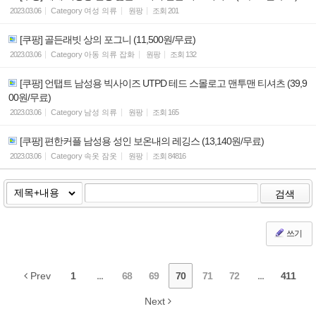
2023.03.06
Category
여성 의류
원팡
조회
201
[쿠팡] 골든래빗 상의 포그니 (11,500원/무료)
2023.03.06
Category
아동 의류 잡화
원팡
조회
132
[쿠팡] 언탭트 남성용 빅사이즈 UTPD 테드 스몰로고 맨투맨 티셔츠 (39,9
00원/무료)
2023.03.06
Category
남성 의류
원팡
조회
165
[쿠팡] 편한커플 남성용 성인 보온내의 레깅스 (13,140원/무료)
2023.03.06
Category
속옷 잠옷
원팡
조회
84816
검색
쓰기
Prev
1
...
68
69
70
71
72
...
411
Next