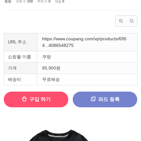
원팡
조회 수
159
추천 수
0
댓글
0
https://www.coupang.com/vp/products/695
URL 주소
4...4086548275
쇼핑몰 이름
쿠팡
가격
85,900원
배송비
무료배송
구입 하기
와드 등록