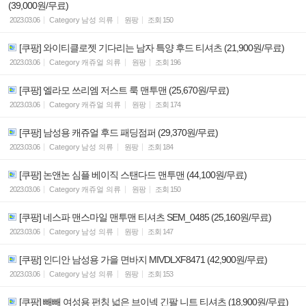
(39,000원/무료)
2023.03.06
Category
남성 의류
원팡
조회
150
[쿠팡] 와이티클로젯 기다리는 남자 특양 후드 티셔츠 (21,900원/무료)
2023.03.06
Category
캐쥬얼 의류
원팡
조회
196
[쿠팡] 엘라모 쓰리엠 저스트 룩 맨투맨 (25,670원/무료)
2023.03.06
Category
캐쥬얼 의류
원팡
조회
174
[쿠팡] 남성용 캐쥬얼 후드 패딩점퍼 (29,370원/무료)
2023.03.06
Category
남성 의류
원팡
조회
184
[쿠팡] 논앤논 심플 베이직 스탠다드 맨투맨 (44,100원/무료)
2023.03.06
Category
캐쥬얼 의류
원팡
조회
150
[쿠팡] 네스파 맨스마일 맨투맨 티셔츠 SEM_0485 (25,160원/무료)
2023.03.06
Category
남성 의류
원팡
조회
147
[쿠팡] 인디안 남성용 가을 면바지 MIVDLXF8471 (42,900원/무료)
2023.03.06
Category
남성 의류
원팡
조회
153
[쿠팡] 빼빼 여성용 펀칭 넓은 브이넥 긴팔 니트 티셔츠 (18,900원/무료)