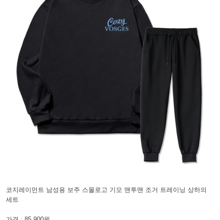
코지레이먼트 남성용 보주 스몰로고 기모 맨투맨 조거 트레이닝 상하의
세트
가격 : 85,900원