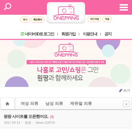
Sketchbook5, 스케치북5
Sketchbook5, 스케치북5
최근 댓글
댓글
문서
최근 문서
네이버 ID로 로그인
회원가입
이용안내
공지
l
l
l
쓰기
여성 의류
남성 의류
캐쥬얼 의류
원팡 사이트를 오픈했어요.
[3]
2017.04.14
원팡
Views
119719