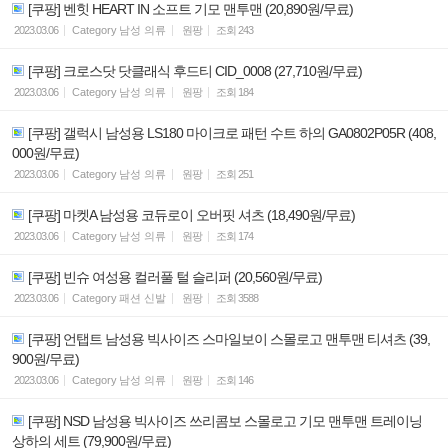
[쿠팡] 벤힛 HEART IN 소프트 기모 맨투맨 (20,890원/무료)
2023.03.06
Category
남성 의류
원팡
조회
243
[쿠팡] 크로스닷 닷클래식 후드티 CID_0008 (27,710원/무료)
2023.03.06
Category
남성 의류
원팡
조회
184
[쿠팡] 갤럭시 남성용 LS180 마이크로 패턴 수트 하의 GA0802P05R (408,
000원/무료)
2023.03.06
Category
남성 의류
원팡
조회
251
[쿠팡] 마켓A 남성용 코듀로이 오버핏 셔츠 (18,490원/무료)
2023.03.06
Category
남성 의류
원팡
조회
174
[쿠팡] 빈슈 여성용 컬러풀 털 슬리퍼 (20,560원/무료)
2023.03.06
Category
패션 신발
원팡
조회
3588
[쿠팡] 언탭트 남성용 빅사이즈 스마일보이 스몰로고 맨투맨 티셔츠 (39,
900원/무료)
2023.03.06
Category
남성 의류
원팡
조회
146
[쿠팡] NSD 남성용 빅사이즈 쓰리콤보 스몰로고 기모 맨투맨 트레이닝
상하의 세트 (79,900원/무료)