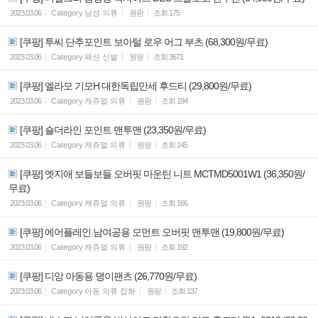
2023.03.06
Category
남성 의류
원팡
조회
175
[쿠팡] 투씨 단추포인트 보아털 로우 어그 부츠 (68,300원/무료)
2023.03.06
Category
패션 신발
원팡
조회
3671
[쿠팡] 엘라모 기모H 대한독립만세 후드티 (29,800원/무료)
2023.03.06
Category
캐쥬얼 의류
원팡
조회
194
[쿠팡] 숄더라인 포인트 맨투맨 (23,350원/무료)
2023.03.06
Category
캐쥬얼 의류
원팡
조회
145
[쿠팡] 엣지애 보들보들 오버핏 마운틴 니트 MCTMD5001W1 (36,350원/
무료)
2023.03.06
Category
캐쥬얼 의류
원팡
조회
166
[쿠팡] 에어플레인 남여공용 모먼트 오버핏 맨투맨 (19,800원/무료)
2023.03.06
Category
캐쥬얼 의류
원팡
조회
192
[쿠팡] 디앙 아동용 뎡이팬츠 (26,770원/무료)
2023.03.06
Category
아동 의류 잡화
원팡
조회
137