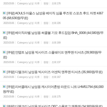
2023.03.06
Category
남성 의류
원팡
조회
176
[쿠팡] AOULS 아울스 남성용 베이직 심플 루즈핏 스포츠 후드 자켓 #J67
05 (68,630원/무료)
2023.03.06
Category
남성 의류
원팡
조회
226
[쿠팡] 베이직라벨 남성용 써클볼 기모 후드집업 BHA_0008 (44,580원/무
료)
2023.03.06
Category
남성 의류
원팡
조회
169
[쿠팡] 언탭트 남성용 빅사이즈 스몰쉐이프 맨투맨 티셔츠 (39,900원/무
료)
2023.03.06
Category
남성 의류
원팡
조회
137
[쿠팡] 디엘크리 남성용 빅사이즈 어센틱 맨투맨 티셔츠 (35,900원/무료)
2023.03.06
Category
남성 의류
원팡
조회
167
[쿠팡] 리버클래시 남성용 캐시미어혼방 라운드 니트 LHW51794 (66,000
원/무료)
2023.03.06
Category
남성 의류
원팡
조회
175
[쿠팡] 디엘크리 남성용 빅사이즈 DEC 스몰로고 맨투맨 (34,900원/무료)