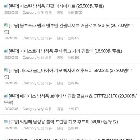
[쿠팡] 저스틴 남성용 긴팔 파자마세트 (25,500원/무료)
2023.03.06
Category
속옷 잠옷
원팡
조회
85430
[쿠팡] 블루포스 멜즈 맨투맨 긴팔티셔츠 커플셔츠 오버핏 (26,730원/무
료)
2023.03.06
Category
남성 의류
원팡
조회
172
[쿠팡] 가이스토리 남성용 무지 팅크 카라 긴팔티 (18,900원/무료)
2023.03.06
Category
남성 의류
원팡
조회
199
[쿠팡] 네스파 골든다이아 기모 빅사이즈 후드티 SIA 0231 (37,900원/무
료)
2023.03.06
Category
남성 의류
원팡
조회
162
[쿠팡] 페라어스 남성용 브이배색 긴팔 골프셔츠 CTPT2131F0 (29,900원/
무료)
2023.03.06
Category
남성 의류
원팡
조회
174
[쿠팡] 씨밀레 남성용 블랙 프린팅 기모 후드티 (49,900원/무료)
2023.03.06
Category
남성 의류
원팡
조회
185