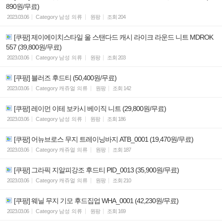
890원/무료)
2023.03.06
Category
남성 의류
원팡
조회
204
[쿠팡] 제이에이치스타일 울 스탠다드 캐시 라이크 라운드 니트 MDROK
557 (39,800원/무료)
2023.03.06
Category
남성 의류
원팡
조회
203
[쿠팡] 블러즈 후드티 (50,400원/무료)
2023.03.06
Category
캐쥬얼 의류
원팡
조회
142
[쿠팡] 레이먼 이테 보카시 베이직 니트 (29,800원/무료)
2023.03.06
Category
남성 의류
원팡
조회
186
[쿠팡] 어뉴브로스 무지 트레이닝바지 ATB_0001 (19,470원/무료)
2023.03.06
Category
캐쥬얼 의류
원팡
조회
187
[쿠팡] 그라픽 지알피강조 후드티 PID_0013 (35,900원/무료)
2023.03.06
Category
캐쥬얼 의류
원팡
조회
210
[쿠팡] 웨닐 무지 기모 후드집업 WHA_0001 (42,230원/무료)
2023.03.06
Category
남성 의류
원팡
조회
169