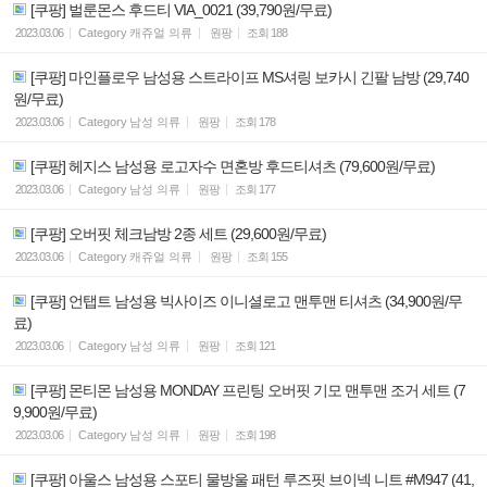
[쿠팡] 벌룬몬스 후드티 VIA_0021 (39,790원/무료)
2023.03.06
Category
캐쥬얼 의류
원팡
조회
188
[쿠팡] 마인플로우 남성용 스트라이프 MS셔링 보카시 긴팔 남방 (29,740
원/무료)
2023.03.06
Category
남성 의류
원팡
조회
178
[쿠팡] 헤지스 남성용 로고자수 면혼방 후드티셔츠 (79,600원/무료)
2023.03.06
Category
남성 의류
원팡
조회
177
[쿠팡] 오버핏 체크남방 2종 세트 (29,600원/무료)
2023.03.06
Category
캐쥬얼 의류
원팡
조회
155
[쿠팡] 언탭트 남성용 빅사이즈 이니셜로고 맨투맨 티셔츠 (34,900원/무
료)
2023.03.06
Category
남성 의류
원팡
조회
121
[쿠팡] 몬티몬 남성용 MONDAY 프린팅 오버핏 기모 맨투맨 조거 세트 (7
9,900원/무료)
2023.03.06
Category
남성 의류
원팡
조회
198
[쿠팡] 아울스 남성용 스포티 물방울 패턴 루즈핏 브이넥 니트 #M947 (41,