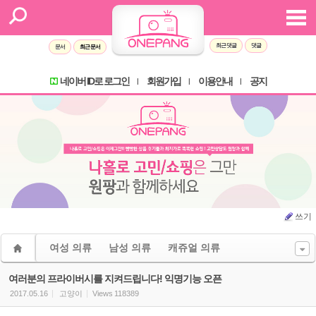
Sketchbook5, 스케치북5
Sketchbook5, 스케치북5
최근 댓글
댓글
문서
최근 문서
네이버 ID로 로그인
회원가입
이용안내
공지
l
l
l
쓰기
여성 의류
남성 의류
캐쥬얼 의류
여러분의 프라이버시를 지켜드립니다! 익명기능 오픈
2017.05.16
고양이
Views
118389