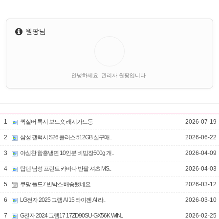
원팡님
안녕하세요. 관리자 원팡입니다.
1
퀵실버 록시 보드숏 래시가드등
2026-07-19
2
삼성 갤럭시 S26 플러스 512GB 실구매..
2026-06-22
3
야심찬 함흥냉면 10인분 비빔장500g 개..
2026-04-09
4
탑텐 남성 프린트 카바나 반팔 셔츠 MS..
2026-04-03
5
쿠팡 폴드7 빈박스 배송됐네요.
2026-03-12
6
LG전자 2025 그램 AI 15 라이젠 AI 라..
2026-03-10
7
G전자 2024 그램17 17ZD90SU-GX56K WIN..
2026-02-25