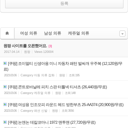
여성 의류
남성 의류
캐쥬얼 의류
원팡 사이트를 오픈했어요.
[3]
2017.04.14
원팡
Views
120004
[쿠팡] 조이멀티 신생아용 미니 자동차 패턴 발싸개 우주복 (12,120원/무
료)
2023.03.06
Category
아동 의류 잡화
원팡
조회
195
[쿠팡] 콘트로바날레 피치 스판 터틀넥 티셔츠 (26,440원/무료)
2023.03.06
Category
캐쥬얼 의류
원팡
조회
148
[쿠팡] 여성용 인조모피 라운드 헤드 방한부츠 25-AA374 (20,900원/무료)
2023.03.06
Category
패션 신발
원팡
조회
3556
[쿠팡] 논앤논 데칼코마니 1972 맨투맨 (27,720원/무료)