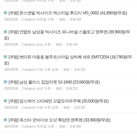
2023.03.06
Category
캐쥬얼 의류
원팡
조회
202
[쿠팡] 몬스앤빌 빅사이즈 엑스마일 후드티 VIS_0002 (41,890원/무료)
2023.03.06
Category
캐쥬얼 의류
원팡
조회
163
[쿠팡] 언탭트 남성용 빅사이즈 유니버셜 스몰로고 맨투맨 (39,900원/무
료)
2023.03.06
Category
남성 의류
원팡
조회
154
[쿠팡] 쁘띠뮤 아동용 봉주르스마일 상하복 세트 EMTCE54 (18,790원/무
료)
2023.03.06
Category
아동 의류 잡화
원팡
조회
215
[쿠팡] 남성 플리스 집업자켓 SJ-1840 (23,560원/무료)
2023.03.06
Category
남성 의류
원팡
조회
212
[쿠팡] 맘스케어 스타패턴 꼬깔모자우주복 (20,500원/무료)
2023.03.06
Category
아동 의류 잡화
원팡
조회
187
[쿠팡] 옥스타 굿바이브 도넛 특양면 맨투맨 (33,900원/무료)
2023.03.06
Category
캐쥬얼 의류
원팡
조회
200