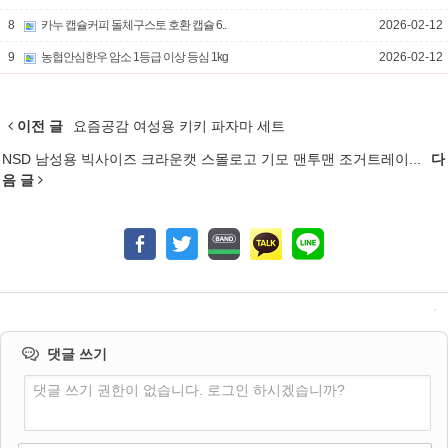
8
카누 캡슐커피 돌체구스토 호환 캡슐 6..
2026-02-12
9
농협안심한우 암소 1등급 이상 등심 1kg
2026-02-12
이전 글
요즘공감 여성용 키키 파자마 세트
NSD 남성용 빅사이즈 크라운캣 스몰로고 기모 맨투맨 조거트레이...
다
음 글
댓글 쓰기
댓글 쓰기 권한이 없습니다. 로그인 하시겠습니까?