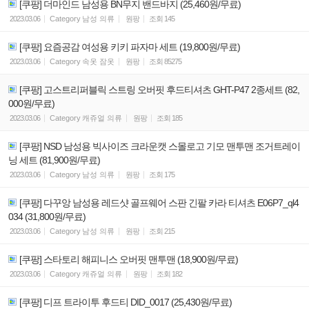
[쿠팡] 더마인드 남성용 BN무지 밴드바지 (25,460원/무료)
2023.03.06
Category
남성 의류
원팡
조회
145
[쿠팡] 요즘공감 여성용 키키 파자마 세트 (19,800원/무료)
2023.03.06
Category
속옷 잠옷
원팡
조회
85275
[쿠팡] 고스트리퍼블릭 스트링 오버핏 후드티셔츠 GHT-P47 2종세트 (82,
000원/무료)
2023.03.06
Category
캐쥬얼 의류
원팡
조회
185
[쿠팡] NSD 남성용 빅사이즈 크라운캣 스몰로고 기모 맨투맨 조거트레이
닝 세트 (81,900원/무료)
2023.03.06
Category
남성 의류
원팡
조회
175
[쿠팡] 다꾸앙 남성용 레드샷 골프웨어 스판 긴팔 카라 티셔츠 E06P7_ql4
034 (31,800원/무료)
2023.03.06
Category
남성 의류
원팡
조회
215
[쿠팡] 스타토리 해피니스 오버핏 맨투맨 (18,900원/무료)
2023.03.06
Category
캐쥬얼 의류
원팡
조회
182
[쿠팡] 디프 트라이투 후드티 DID_0017 (25,430원/무료)