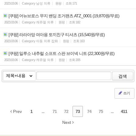
2023.03.06
Category
남성 의류
원팡
조회
171
[쿠팡] 어뉴브로스 무지 밴딩 조거팬츠 ATZ_0001 (19,870원/무료)
2023.03.06
Category
캐쥬얼 의류
원팡
조회
182
[쿠팡] 라라아망 여아용 토끼친구 티셔츠 (15,540원/무료)
2023.03.06
Category
아동 의류 잡화
원팡
조회
163
[쿠팡] 일루소 내추럴 소프트 스판 브이넥 니트 (22,300원/무료)
2023.03.06
Category
캐쥬얼 의류
원팡
조회
205
검색
쓰기
Prev
1
...
71
72
73
74
75
...
411
Next