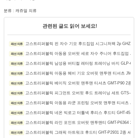
분류 : 캐쥬얼 의류
관련된 글도 읽어 보세요!
고스트리퍼블릭 핀 자수 기모 후드집업 시그니처팩 2p GHZ-P5
패션 의류
고스트리퍼블릭 아동용 오버핏 세로 자수 주니어 후드집업 JHZ-J
패션 의류
고스트리퍼블릭 남성용 버티컬 레터링 트레이닝 바지 GLP-621
패션 의류
고스트리퍼블릭 아동용 헤비 기모 오버핏 맨투맨 티셔츠 JMT-J1
패션 의류
고스트리퍼블릭 베이직 오버핏 맨투맨 티셔츠 GMT-P90 2종세
패션 의류
고스트리퍼블릭 피그먼트 오버핏 후드 트레이닝 세트 GTS-4562
패션 의류
고스트리퍼블릭 아동용 라쿤 프린팅 오버핏 맨투맨 티셔츠 JMT-J
패션 의류
고스트리퍼블릭 네온 빅로고 터틀넥 후리스 후드티 GHT-453
패션 의류
19
고스트리퍼블릭 라인 포인트 오버핏 맨투맨티 GMT-P6364 2종
패션 의류
고스트리퍼블릭 그래픽 아트워크 후드티 GHT-P2931 2종 세트
패션 의류