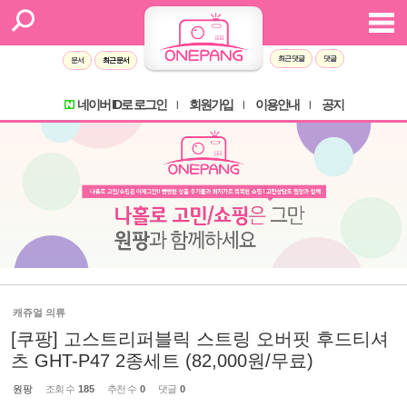
최근 댓글
댓글
문서
최근 문서
네이버 ID로 로그인
회원가입
이용안내
공지
l
l
l
캐쥬얼 의류
[쿠팡] 고스트리퍼블릭 스트링 오버핏 후드티셔
츠 GHT-P47 2종세트 (82,000원/무료)
원팡
조회 수
185
추천 수
0
댓글
0