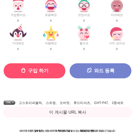
구입했어요
유용해요
맛있어요
아쉬워요
0
0
0
0
기대돼요
저렴해요
좋아요
이미 샀어요
0
0
0
0
구입 하기
와드 등록
TAG •
고스트리퍼블릭
,
스트링
,
오버핏
,
후드티셔츠
,
GHT-P47
,
2종세트
이 게시물 URL 복사