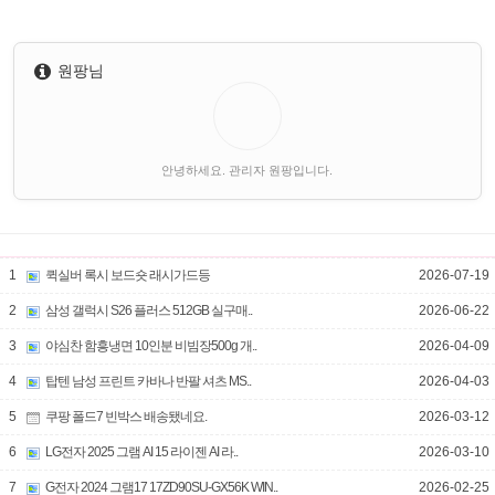
원팡님
안녕하세요. 관리자 원팡입니다.
1
퀵실버 록시 보드숏 래시가드등
2026-07-19
2
삼성 갤럭시 S26 플러스 512GB 실구매..
2026-06-22
3
야심찬 함흥냉면 10인분 비빔장500g 개..
2026-04-09
4
탑텐 남성 프린트 카바나 반팔 셔츠 MS..
2026-04-03
5
쿠팡 폴드7 빈박스 배송됐네요.
2026-03-12
6
LG전자 2025 그램 AI 15 라이젠 AI 라..
2026-03-10
7
G전자 2024 그램17 17ZD90SU-GX56K WIN..
2026-02-25