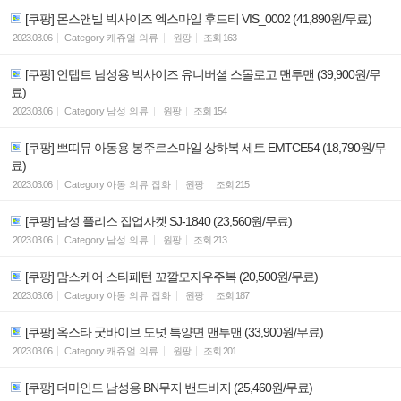
[쿠팡] 몬스앤빌 빅사이즈 엑스마일 후드티 VIS_0002 (41,890원/무료)
2023.03.06
Category
캐쥬얼 의류
원팡
조회
163
[쿠팡] 언탭트 남성용 빅사이즈 유니버셜 스몰로고 맨투맨 (39,900원/무
료)
2023.03.06
Category
남성 의류
원팡
조회
154
[쿠팡] 쁘띠뮤 아동용 봉주르스마일 상하복 세트 EMTCE54 (18,790원/무
료)
2023.03.06
Category
아동 의류 잡화
원팡
조회
215
[쿠팡] 남성 플리스 집업자켓 SJ-1840 (23,560원/무료)
2023.03.06
Category
남성 의류
원팡
조회
213
[쿠팡] 맘스케어 스타패턴 꼬깔모자우주복 (20,500원/무료)
2023.03.06
Category
아동 의류 잡화
원팡
조회
187
[쿠팡] 옥스타 굿바이브 도넛 특양면 맨투맨 (33,900원/무료)
2023.03.06
Category
캐쥬얼 의류
원팡
조회
201
[쿠팡] 더마인드 남성용 BN무지 밴드바지 (25,460원/무료)