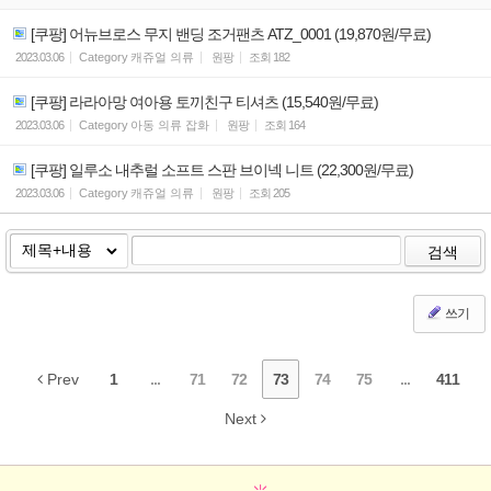
[쿠팡] 어뉴브로스 무지 밴딩 조거팬츠 ATZ_0001 (19,870원/무료)
2023.03.06
Category
캐쥬얼 의류
원팡
조회
182
[쿠팡] 라라아망 여아용 토끼친구 티셔츠 (15,540원/무료)
2023.03.06
Category
아동 의류 잡화
원팡
조회
164
[쿠팡] 일루소 내추럴 소프트 스판 브이넥 니트 (22,300원/무료)
2023.03.06
Category
캐쥬얼 의류
원팡
조회
205
검색
쓰기
Prev
1
...
71
72
73
74
75
...
411
Next