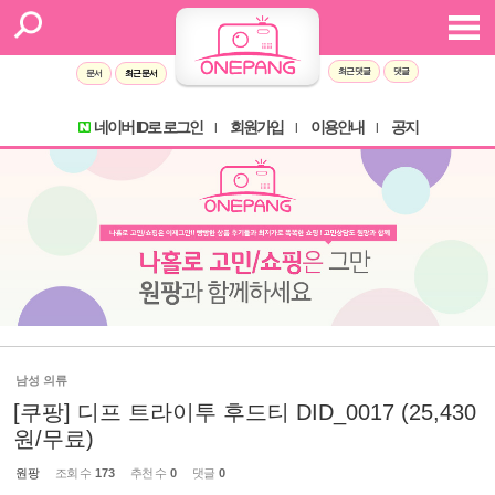
최근 댓글
댓글
문서
최근 문서
네이버 ID로 로그인
회원가입
이용안내
공지
l
l
l
남성 의류
[쿠팡] 디프 트라이투 후드티 DID_0017 (25,430
원/무료)
원팡
조회 수
173
추천 수
0
댓글
0