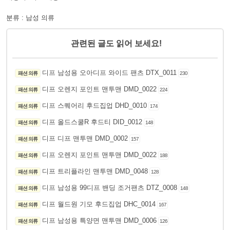
분류 : 남성 의류
관련된 글도 읽어 보세요!
디프 남성용 오아디프 와이드 팬츠 DTX_0011
패션 의류
230
디프 오렌지 포인트 맨투맨 DMD_0022
패션 의류
224
디프 스퀘어리 후드집업 DHD_0010
패션 의류
174
디프 올드스쿨R 후드티 DID_0012
패션 의류
148
디프 디프 맨투맨 DMD_0002
패션 의류
157
디프 오렌지 포인트 맨투맨 DMD_0022
패션 의류
188
디프 트리플라인 맨투맨 DMD_0048
패션 의류
128
디프 남성용 99디프 밴딩 조거팬츠 DTZ_0008
패션 의류
148
디프 월드원 기모 후드집업 DHC_0014
패션 의류
167
디프 남성용 특양면 맨투맨 DMD_0006
패션 의류
126