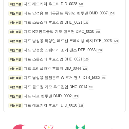
디프 레드키치 후드티 DID_0028
패션 의류
141
디프 남성용 브라운폰트 특양면 맨투맨 DMD_0037
패션 의류
154
디프 스몰스타 후드집업 DHD_0021
패션 의류
143
디프 R포인트금박 기모 맨투맨 DMC_0030
패션 의류
154
디프 남성용 특양면 레드선 트레이닝 바지 DTB_0026
패션 의류
179
디프 남성용 스퀘어리 조거 팬츠 DTB_0033
패션 의류
150
디프 스몰스타 후드집업 DHD_0021
패션 의류
190
디프 트리플라인 후드티 DID_0044
패션 의류
125
디프 남성용 물결폰트 W 조거 팬츠 DTB_5003
패션 의류
108
디프 월드원 기모 후드집업 DHC_0014
패션 의류
136
디프 디프 맨투맨 DMD_0002
패션 의류
115
디프 레드키치 후드티 DID_0028
패션 의류
123