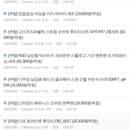
2023.03.06
Category
남성 의류
원팡
조회
146
[쿠팡] 요즘공감 여성용 키키 파자마 세트 (19,800원/무료)
2023.03.06
Category
속옷 잠옷
원팡
조회
85275
[쿠팡] 고스트리퍼블릭 스트링 오버핏 후드티셔츠 GHT-P47 2종세트 (82,
000원/무료)
2023.03.06
Category
캐쥬얼 의류
원팡
조회
185
[쿠팡] NSD 남성용 빅사이즈 크라운캣 스몰로고 기모 맨투맨 조거트레이
닝 세트 (81,900원/무료)
2023.03.06
Category
남성 의류
원팡
조회
176
[쿠팡] 다꾸앙 남성용 레드샷 골프웨어 스판 긴팔 카라 티셔츠 E06P7_ql4
034 (31,800원/무료)
2023.03.06
Category
남성 의류
원팡
조회
218
[쿠팡] 스타토리 해피니스 오버핏 맨투맨 (18,900원/무료)
2023.03.06
Category
캐쥬얼 의류
원팡
조회
183
[쿠팡] 디프 트라이투 후드티 DID_0017 (25,430원/무료)
2023.03.06
Category
남성 의류
원팡
조회
173