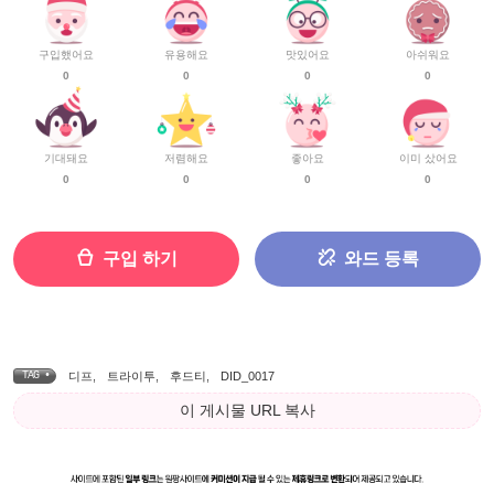
구입했어요
유용해요
맛있어요
아쉬워요
0
0
0
0
기대돼요
저렴해요
좋아요
이미 샀어요
0
0
0
0
구입 하기
와드 등록
TAG •
디프
,
트라이투
,
후드티
,
DID_0017
이 게시물 URL 복사