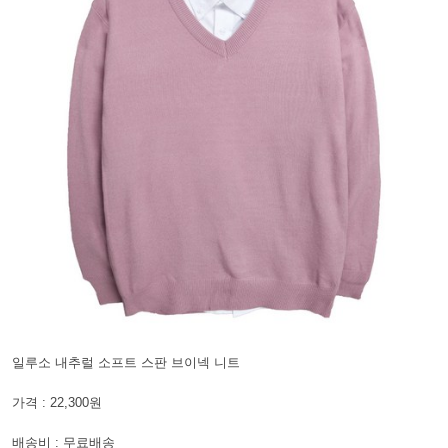
일루소 내추럴 소프트 스판 브이넥 니트
가격 : 22,300원
배송비 : 무료배송