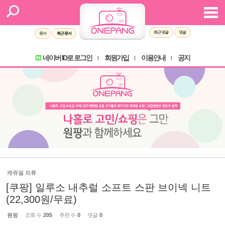
최근 댓글
댓글
문서
최근 문서
네이버 ID로 로그인
회원가입
이용안내
공지
l
l
l
캐쥬얼 의류
[쿠팡] 일루소 내추럴 소프트 스판 브이넥 니트
(22,300원/무료)
원팡
조회 수
205
추천 수
0
댓글
0