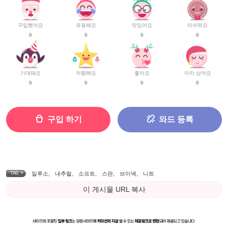
구입했어요
유용해요
맛있어요
아쉬워요
0
0
0
0
기대돼요
저렴해요
좋아요
이미 샀어요
0
0
0
0
구입 하기
와드 등록
TAG •
일루소
,
내추럴
,
소프트
,
스판
,
브이넥
,
니트
이 게시물 URL 복사