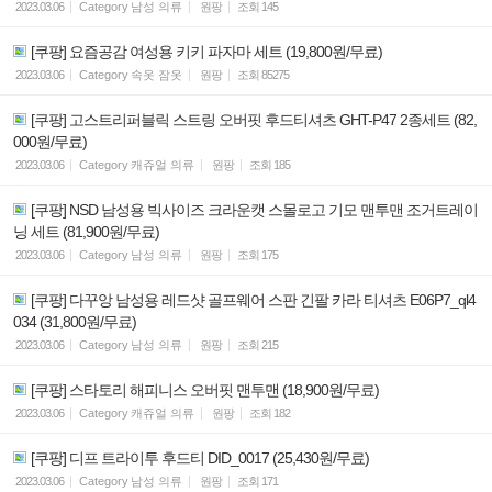
2023.03.06
Category
남성 의류
원팡
조회
145
[쿠팡] 요즘공감 여성용 키키 파자마 세트 (19,800원/무료)
2023.03.06
Category
속옷 잠옷
원팡
조회
85275
[쿠팡] 고스트리퍼블릭 스트링 오버핏 후드티셔츠 GHT-P47 2종세트 (82,
000원/무료)
2023.03.06
Category
캐쥬얼 의류
원팡
조회
185
[쿠팡] NSD 남성용 빅사이즈 크라운캣 스몰로고 기모 맨투맨 조거트레이
닝 세트 (81,900원/무료)
2023.03.06
Category
남성 의류
원팡
조회
175
[쿠팡] 다꾸앙 남성용 레드샷 골프웨어 스판 긴팔 카라 티셔츠 E06P7_ql4
034 (31,800원/무료)
2023.03.06
Category
남성 의류
원팡
조회
215
[쿠팡] 스타토리 해피니스 오버핏 맨투맨 (18,900원/무료)
2023.03.06
Category
캐쥬얼 의류
원팡
조회
182
[쿠팡] 디프 트라이투 후드티 DID_0017 (25,430원/무료)
2023.03.06
Category
남성 의류
원팡
조회
171