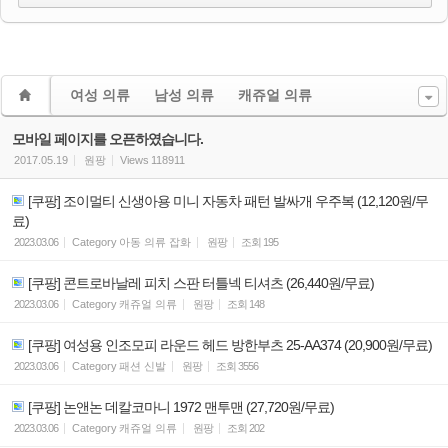
여성 의류
남성 의류
캐쥬얼 의류
모바일 페이지를 오픈하였습니다.
2017.05.19
원팡
Views
118911
[쿠팡] 조이멀티 신생아용 미니 자동차 패턴 발싸개 우주복 (12,120원/무
료)
2023.03.06
Category
아동 의류 잡화
원팡
조회
195
[쿠팡] 콘트로바날레 피치 스판 터틀넥 티셔츠 (26,440원/무료)
2023.03.06
Category
캐쥬얼 의류
원팡
조회
148
[쿠팡] 여성용 인조모피 라운드 헤드 방한부츠 25-AA374 (20,900원/무료)
2023.03.06
Category
패션 신발
원팡
조회
3556
[쿠팡] 논앤논 데칼코마니 1972 맨투맨 (27,720원/무료)
2023.03.06
Category
캐쥬얼 의류
원팡
조회
202