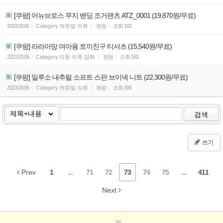
[쿠팡] 어뉴브로스 무지 밴딩 조거팬츠 ATZ_0001 (19,870원/무료)
2023.03.06
Category
캐쥬얼 의류
원팡
조회
182
[쿠팡] 라라아망 여아용 토끼친구 티셔츠 (15,540원/무료)
2023.03.06
Category
아동 의류 잡화
원팡
조회
163
[쿠팡] 일루소 내추럴 소프트 스판 브이넥 니트 (22,300원/무료)
2023.03.06
Category
캐쥬얼 의류
원팡
조회
205
검색
쓰기
Prev
1
...
71
72
73
74
75
...
411
Next