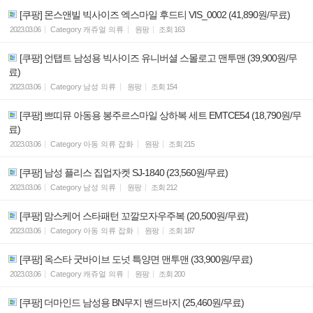
[쿠팡] 몬스앤빌 빅사이즈 엑스마일 후드티 VIS_0002 (41,890원/무료)
2023.03.06
Category
캐쥬얼 의류
원팡
조회
163
[쿠팡] 언탭트 남성용 빅사이즈 유니버셜 스몰로고 맨투맨 (39,900원/무
료)
2023.03.06
Category
남성 의류
원팡
조회
154
[쿠팡] 쁘띠뮤 아동용 봉주르스마일 상하복 세트 EMTCE54 (18,790원/무
료)
2023.03.06
Category
아동 의류 잡화
원팡
조회
215
[쿠팡] 남성 플리스 집업자켓 SJ-1840 (23,560원/무료)
2023.03.06
Category
남성 의류
원팡
조회
212
[쿠팡] 맘스케어 스타패턴 꼬깔모자우주복 (20,500원/무료)
2023.03.06
Category
아동 의류 잡화
원팡
조회
187
[쿠팡] 옥스타 굿바이브 도넛 특양면 맨투맨 (33,900원/무료)
2023.03.06
Category
캐쥬얼 의류
원팡
조회
200
[쿠팡] 더마인드 남성용 BN무지 밴드바지 (25,460원/무료)