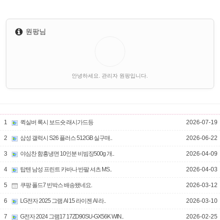
원팡님
안녕하세요. 관리자 원팡입니다.
1
퀵실버 록시 보드숏 래시가드등
2026-07-19
2
삼성 갤럭시 S26 플러스 512GB 실구매..
2026-06-22
3
야심찬 함흥냉면 10인분 비빔장500g 개..
2026-04-09
4
탑텐 남성 프린트 카바나 반팔 셔츠 MS..
2026-04-03
5
쿠팡 폴드7 빈박스 배송됐네요.
2026-03-12
6
LG전자 2025 그램 AI 15 라이젠 AI 라..
2026-03-10
7
G전자 2024 그램17 17ZD90SU-GX56K WIN..
2026-02-25