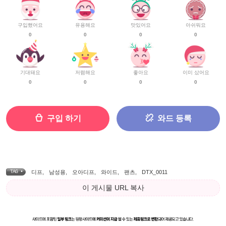
구입했어요
유용해요
맛있어요
아쉬워요
0
0
0
0
기대돼요
저렴해요
좋아요
이미 샀어요
0
0
0
0
구입 하기
와드 등록
TAG •
디프
,
남성용
,
오아디프
,
와이드
,
팬츠
,
DTX_0011
이 게시물 URL 복사