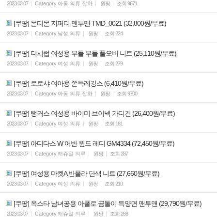
2023.03.07
Category
아동 의류 잡화
원팡
조회
9671
[쿠팡] 몬티몬 지퍼티 맨투맨 TMD_0021 (32,800원/무료)
2023.03.07
Category
남성 의류
원팡
조회
224
[쿠팡] 더시럽 여성용 부들 부들 풀오버 니트 (25,110원/무료)
2023.03.07
Category
여성 의류
원팡
조회
279
[쿠팡] 로로샤 여아용 쫀득레깅스 (6,410원/무료)
2023.03.07
Category
아동 의류 잡화
원팡
조회
9700
[쿠팡] 탱커스 여성용 바이미 브이넥 가디건 (26,400원/무료)
2023.03.07
Category
여성 의류
원팡
조회
181
[쿠팡] 아디다스 W 어반 윈드 레디 GM4334 (72,450원/무료)
2023.03.07
Category
캐쥬얼 의류
원팡
조회
287
[쿠팡] 여성용 마켓A 반폴라 단색 니트 (27,660원/무료)
2023.03.07
Category
여성 의류
원팡
조회
210
[쿠팡] 옥스타 남녀공용 아폴로 곰돌이 특양면 맨투맨 (29,790원/무료)
2023.03.07
Category
캐쥬얼 의류
원팡
조회
268