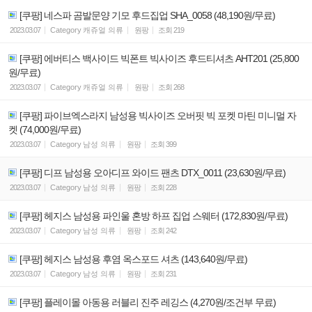
[쿠팡] 네스파 곰발문양 기모 후드집업 SHA_0058 (48,190원/무료)
2023.03.07
Category
캐쥬얼 의류
원팡
조회
219
[쿠팡] 에버티스 백사이드 빅폰트 빅사이즈 후드티셔츠 AHT201 (25,800
원/무료)
2023.03.07
Category
캐쥬얼 의류
원팡
조회
268
[쿠팡] 파이브엑스라지 남성용 빅사이즈 오버핏 빅 포켓 마틴 미니멀 자
켓 (74,000원/무료)
2023.03.07
Category
남성 의류
원팡
조회
399
[쿠팡] 디프 남성용 오아디프 와이드 팬츠 DTX_0011 (23,630원/무료)
2023.03.07
Category
남성 의류
원팡
조회
228
[쿠팡] 헤지스 남성용 파인울 혼방 하프 집업 스웨터 (172,830원/무료)
2023.03.07
Category
남성 의류
원팡
조회
242
[쿠팡] 헤지스 남성용 후염 옥스포드 셔츠 (143,640원/무료)
2023.03.07
Category
남성 의류
원팡
조회
231
[쿠팡] 플레이몰 아동용 러블리 진주 레깅스 (4,270원/조건부 무료)