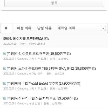
여성 의류
남성 의류
캐쥬얼 의류
모바일 페이지를 오픈하였습니다.
2017.05.19
원팡
Views
118842
[쿠팡] 디앙 아동용 오프 맨투맨 (19,380원/무료)
2023.03.07
Category
아동 의류 잡화
원팡
조회
9542
[쿠팡] 네스파 라운드라인 기모 맨투맨 SMA_0452 (29,290원/무료)
2023.03.07
Category
캐쥬얼 의류
원팡
조회
233
[쿠팡] 베베니즈 파스텔 풀스냅 우주복 (17,900원/무료)
2023.03.07
Category
아동 의류 잡화
원팡
조회
9764
[쿠팡] 남성용 미니멀 심플 지퍼 부츠 (33,860원/무료)
2023.03.07
Category
패션 신발
원팡
조회
3694