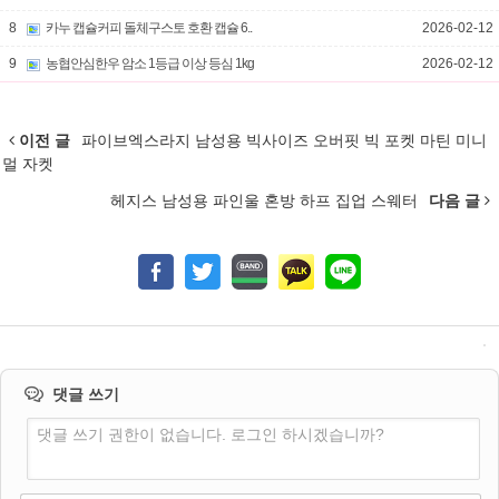
8
카누 캡슐커피 돌체구스토 호환 캡슐 6..
2026-02-12
9
농협안심한우 암소 1등급 이상 등심 1kg
2026-02-12
이전 글
파이브엑스라지 남성용 빅사이즈 오버핏 빅 포켓 마틴 미니
멀 자켓
헤지스 남성용 파인울 혼방 하프 집업 스웨터
다음 글
댓글 쓰기
댓글 쓰기 권한이 없습니다. 로그인 하시겠습니까?