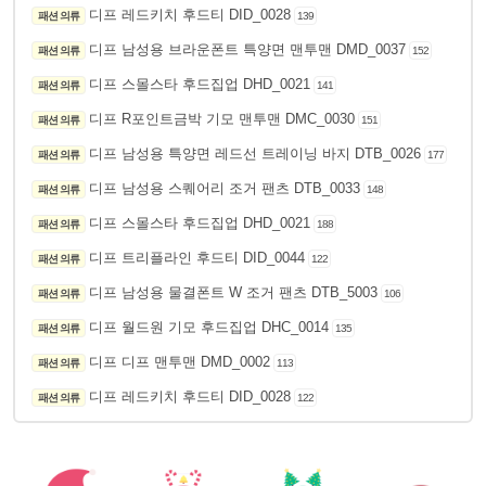
디프 레드키치 후드티 DID_0028
패션 의류
139
디프 남성용 브라운폰트 특양면 맨투맨 DMD_0037
패션 의류
152
디프 스몰스타 후드집업 DHD_0021
패션 의류
141
디프 R포인트금박 기모 맨투맨 DMC_0030
패션 의류
151
디프 남성용 특양면 레드선 트레이닝 바지 DTB_0026
패션 의류
177
디프 남성용 스퀘어리 조거 팬츠 DTB_0033
패션 의류
148
디프 스몰스타 후드집업 DHD_0021
패션 의류
188
디프 트리플라인 후드티 DID_0044
패션 의류
122
디프 남성용 물결폰트 W 조거 팬츠 DTB_5003
패션 의류
106
디프 월드원 기모 후드집업 DHC_0014
패션 의류
135
디프 디프 맨투맨 DMD_0002
패션 의류
113
디프 레드키치 후드티 DID_0028
패션 의류
122