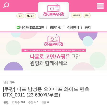
최근 댓글
댓글
문서
최근 문서
네이버 ID로 로그인
회원가입
이용안내
공지
l
l
l
남성 의류
[쿠팡] 디프 남성용 오아디프 와이드 팬츠
DTX_0011 (23,630원/무료)
원팡
조회 수
228
추천 수
0
댓글
0