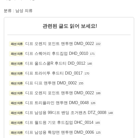
분류 : 남성 의류
관련된 글도 읽어 보세요!
디프 오렌지 포인트 맨투맨 DMD_0022
패션 의류
222
디프 스퀘어리 후드집업 DHD_0010
패션 의류
171
디프 올드스쿨R 후드티 DID_0012
패션 의류
146
디프 트라이투 후드티 DID_0017
패션 의류
170
디프 디프 맨투맨 DMD_0002
패션 의류
155
디프 오렌지 포인트 맨투맨 DMD_0022
패션 의류
186
디프 트리플라인 맨투맨 DMD_0048
패션 의류
126
디프 남성용 99디프 밴딩 조거팬츠 DTZ_0008
패션 의류
148
디프 월드원 기모 후드집업 DHC_0014
패션 의류
165
디프 남성용 특양면 맨투맨 DMD_0006
패션 의류
125