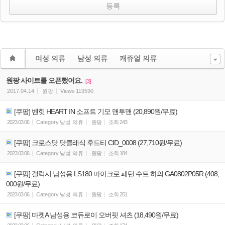
여성 의류
남성 의류
캐쥬얼 의류
원팡 사이트를 오픈했어요.
[3]
2017.04.14
원팡
Views
119590
[쿠팡] 벤힛 HEART IN 소프트 기모 맨투맨 (20,890원/무료)
2023.03.06
Category
남성 의류
원팡
조회
243
[쿠팡] 크로스닷 닷클래식 후드티 CID_0008 (27,710원/무료)
2023.03.06
Category
남성 의류
원팡
조회
184
[쿠팡] 갤럭시 남성용 LS180 마이크로 패턴 수트 하의 GA0802P05R (408,
000원/무료)
2023.03.06
Category
남성 의류
원팡
조회
251
[쿠팡] 마켓A 남성용 코듀로이 오버핏 셔츠 (18,490원/무료)