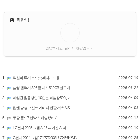
원팡님
안녕하세요. 관리자 원팡입니다.
1
퀵실버 록시 보드숏 래시가드등
2026-07-19
2
삼성 갤럭시 S26 플러스 512GB 실구매..
2026-06-22
3
야심찬 함흥냉면 10인분 비빔장500g 개..
2026-04-09
4
탑텐 남성 프린트 카바나 반팔 셔츠 MS..
2026-04-03
5
쿠팡 폴드7 빈박스 배송됐네요.
2026-03-12
6
LG전자 2025 그램 AI 15 라이젠 AI 라..
2026-03-10
7
G전자 2024 그램17 17ZD90SU-GX56K WIN..
2026-02-25