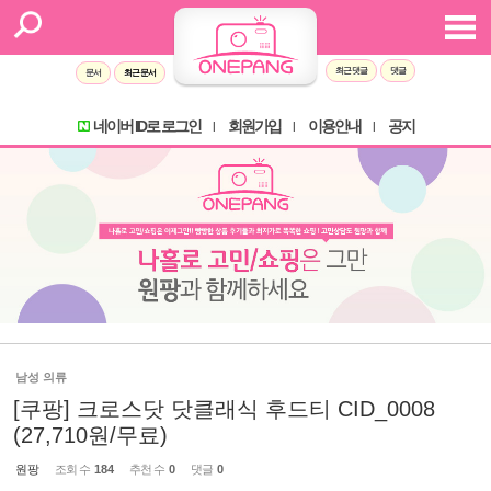
최근 댓글
댓글
문서
최근 문서
네이버 ID로 로그인
회원가입
이용안내
공지
l
l
l
남성 의류
[쿠팡] 크로스닷 닷클래식 후드티 CID_0008
(27,710원/무료)
원팡
조회 수
184
추천 수
0
댓글
0