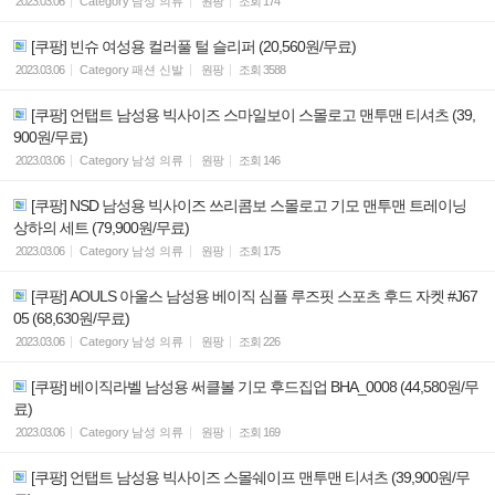
2023.03.06
Category
남성 의류
원팡
조회
174
[쿠팡] 빈슈 여성용 컬러풀 털 슬리퍼 (20,560원/무료)
2023.03.06
Category
패션 신발
원팡
조회
3588
[쿠팡] 언탭트 남성용 빅사이즈 스마일보이 스몰로고 맨투맨 티셔츠 (39,
900원/무료)
2023.03.06
Category
남성 의류
원팡
조회
146
[쿠팡] NSD 남성용 빅사이즈 쓰리콤보 스몰로고 기모 맨투맨 트레이닝
상하의 세트 (79,900원/무료)
2023.03.06
Category
남성 의류
원팡
조회
175
[쿠팡] AOULS 아울스 남성용 베이직 심플 루즈핏 스포츠 후드 자켓 #J67
05 (68,630원/무료)
2023.03.06
Category
남성 의류
원팡
조회
226
[쿠팡] 베이직라벨 남성용 써클볼 기모 후드집업 BHA_0008 (44,580원/무
료)
2023.03.06
Category
남성 의류
원팡
조회
169
[쿠팡] 언탭트 남성용 빅사이즈 스몰쉐이프 맨투맨 티셔츠 (39,900원/무