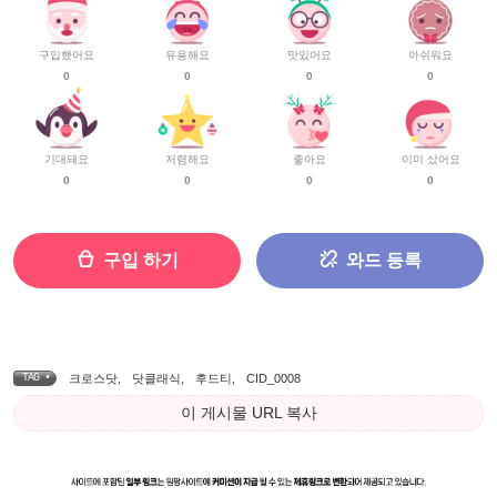
구입했어요
유용해요
맛있어요
아쉬워요
0
0
0
0
기대돼요
저렴해요
좋아요
이미 샀어요
0
0
0
0
구입 하기
와드 등록
TAG •
크로스닷
,
닷클래식
,
후드티
,
CID_0008
이 게시물 URL 복사