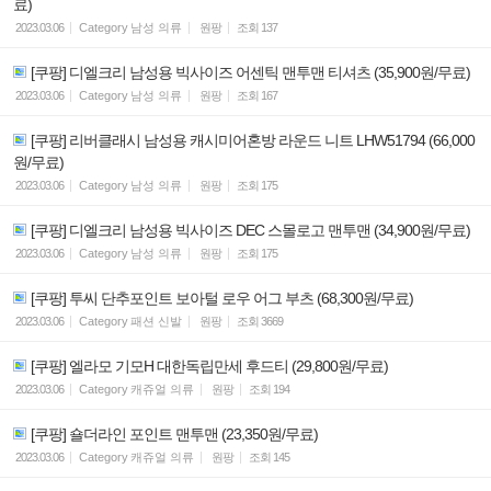
료)
2023.03.06
Category
남성 의류
원팡
조회
137
[쿠팡] 디엘크리 남성용 빅사이즈 어센틱 맨투맨 티셔츠 (35,900원/무료)
2023.03.06
Category
남성 의류
원팡
조회
167
[쿠팡] 리버클래시 남성용 캐시미어혼방 라운드 니트 LHW51794 (66,000
원/무료)
2023.03.06
Category
남성 의류
원팡
조회
175
[쿠팡] 디엘크리 남성용 빅사이즈 DEC 스몰로고 맨투맨 (34,900원/무료)
2023.03.06
Category
남성 의류
원팡
조회
175
[쿠팡] 투씨 단추포인트 보아털 로우 어그 부츠 (68,300원/무료)
2023.03.06
Category
패션 신발
원팡
조회
3669
[쿠팡] 엘라모 기모H 대한독립만세 후드티 (29,800원/무료)
2023.03.06
Category
캐쥬얼 의류
원팡
조회
194
[쿠팡] 숄더라인 포인트 맨투맨 (23,350원/무료)
2023.03.06
Category
캐쥬얼 의류
원팡
조회
145