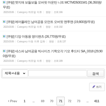
[쿠팡] 엣지애 보들보들 오버핏 마운틴 니트 MCTMD5001W1 (36,350원/
무료)
2023.03.06
Category
캐쥬얼 의류
원팡
조회
166
[쿠팡] 에어플레인 남여공용 모먼트 오버핏 맨투맨 (19,800원/무료)
2023.03.06
Category
캐쥬얼 의류
원팡
조회
192
[쿠팡] 디앙 아동용 뎡이팬츠 (26,770원/무료)
2023.03.06
Category
아동 의류 잡화
원팡
조회
137
[쿠팡] 네스파 남여공용 빅사이즈 기학오각 기모 후드티 SIA_0318 (29,90
0원/무료)
2023.03.06
Category
캐쥬얼 의류
원팡
조회
189
검색
쓰기
Prev
1
...
69
70
71
72
73
...
411