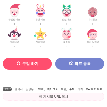
구입했어요
유용해요
맛있어요
아쉬워요
0
0
0
0
기대돼요
저렴해요
좋아요
이미 샀어요
0
0
0
0
구입 하기
와드 등록
TAG •
갤럭시
,
남성용
,
LS180
,
마이크로
,
패턴
,
수트
,
하의
,
GA0802P05R
이 게시물 URL 복사