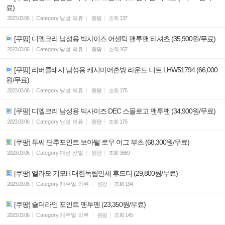
료)
2023.03.06
Category
남성 의류
원팡
조회
137
[쿠팡] 디엘크리 남성용 빅사이즈 어센틱 맨투맨 티셔츠 (35,900원/무료)
2023.03.06
Category
남성 의류
원팡
조회
167
[쿠팡] 리버클래시 남성용 캐시미어혼방 라운드 니트 LHW51794 (66,000
원/무료)
2023.03.06
Category
남성 의류
원팡
조회
175
[쿠팡] 디엘크리 남성용 빅사이즈 DEC 스몰로고 맨투맨 (34,900원/무료)
2023.03.06
Category
남성 의류
원팡
조회
175
[쿠팡] 투씨 단추포인트 보아털 로우 어그 부츠 (68,300원/무료)
2023.03.06
Category
패션 신발
원팡
조회
3669
[쿠팡] 엘라모 기모H 대한독립만세 후드티 (29,800원/무료)
2023.03.06
Category
캐쥬얼 의류
원팡
조회
194
[쿠팡] 숄더라인 포인트 맨투맨 (23,350원/무료)
2023.03.06
Category
캐쥬얼 의류
원팡
조회
145