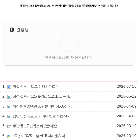
원팡님
안녕하세요. 관리자 원팡입니다.
1
퀵실버 록시 보드숏 래시가드등
2026-07-19
2
삼성 갤럭시 S26 플러스 512GB 실구매..
2026-06-22
3
야심찬 함흥냉면 10인분 비빔장500g 개..
2026-04-09
4
탑텐 남성 프린트 카바나 반팔 셔츠 MS..
2026-04-03
5
쿠팡 폴드7 빈박스 배송됐네요.
2026-03-12
6
LG전자 2025 그램 AI 15 라이젠 AI 라..
2026-03-10