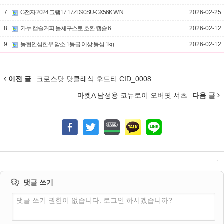
7
G전자 2024 그램17 17ZD90SU-GX56K WIN..
2026-02-25
8
카누 캡슐커피 돌체구스토 호환 캡슐 6..
2026-02-12
9
농협안심한우 암소 1등급 이상 등심 1kg
2026-02-12
이전 글
크로스닷 닷클래식 후드티 CID_0008
마켓A 남성용 코듀로이 오버핏 셔츠
다음 글
댓글 쓰기
댓글 쓰기 권한이 없습니다. 로그인 하시겠습니까?