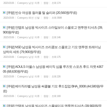
2023.03.06
Category
남성 의류
원팡
조회
174
[쿠팡] 빈슈 여성용 컬러풀 털 슬리퍼 (20,560원/무료)
2023.03.06
Category
패션 신발
원팡
조회
3588
[쿠팡] 언탭트 남성용 빅사이즈 스마일보이 스몰로고 맨투맨 티셔츠 (39,
900원/무료)
2023.03.06
Category
남성 의류
원팡
조회
146
[쿠팡] NSD 남성용 빅사이즈 쓰리콤보 스몰로고 기모 맨투맨 트레이닝
상하의 세트 (79,900원/무료)
2023.03.06
Category
남성 의류
원팡
조회
175
[쿠팡] AOULS 아울스 남성용 베이직 심플 루즈핏 스포츠 후드 자켓 #J67
05 (68,630원/무료)
2023.03.06
Category
남성 의류
원팡
조회
226
[쿠팡] 베이직라벨 남성용 써클볼 기모 후드집업 BHA_0008 (44,580원/무
료)
2023.03.06
Category
남성 의류
원팡
조회
169
[쿠팡] 언탭트 남성용 빅사이즈 스몰쉐이프 맨투맨 티셔츠 (39,900원/무