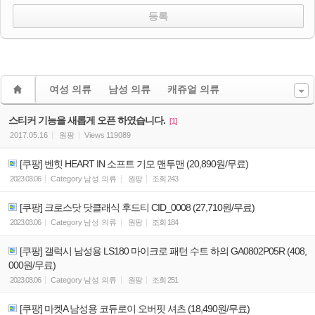
여성 의류
남성 의류
캐쥬얼 의류
스티커 기능을 새롭게 오픈 하였습니다.
[1]
2017.05.16
원팡
Views
119089
[쿠팡] 벤힛 HEART IN 소프트 기모 맨투맨 (20,890원/무료)
2023.03.06
Category
남성 의류
원팡
조회
243
[쿠팡] 크로스닷 닷클래식 후드티 CID_0008 (27,710원/무료)
2023.03.06
Category
남성 의류
원팡
조회
184
[쿠팡] 갤럭시 남성용 LS180 마이크로 패턴 수트 하의 GA0802P05R (408,
000원/무료)
2023.03.06
Category
남성 의류
원팡
조회
251
[쿠팡] 마켓A 남성용 코듀로이 오버핏 셔츠 (18,490원/무료)