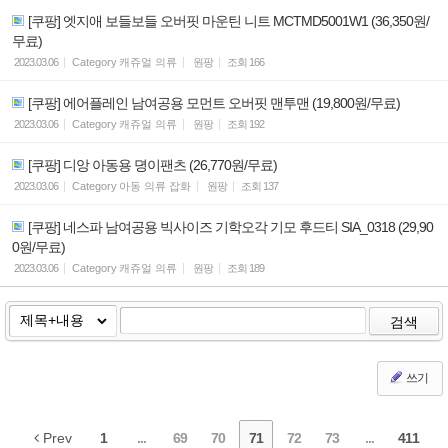
[쿠팡] 엣지애 보들보들 오버핏 마운틴 니트 MCTMD5001W1 (36,350원/
무료)
2023.03.06
Category
캐쥬얼 의류
원팡
조회
166
[쿠팡] 에어플레인 남여공용 모먼트 오버핏 맨투맨 (19,800원/무료)
2023.03.06
Category
캐쥬얼 의류
원팡
조회
192
[쿠팡] 디앙 아동용 뎡이팬츠 (26,770원/무료)
2023.03.06
Category
아동 의류 잡화
원팡
조회
137
[쿠팡] 네스파 남여공용 빅사이즈 기학오각 기모 후드티 SIA_0318 (29,90
0원/무료)
2023.03.06
Category
캐쥬얼 의류
원팡
조회
189
검색
쓰기
Prev
1
...
69
70
71
72
73
...
411