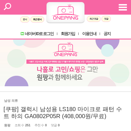
최근 댓글
댓글
문서
최근 문서
네이버 ID로 로그인
회원가입
이용안내
공지
l
l
l
남성 의류
[쿠팡] 갤럭시 남성용 LS180 마이크로 패턴 수
트 하의 GA0802P05R (408,000원/무료)
원팡
조회 수
251
추천 수
0
댓글
0