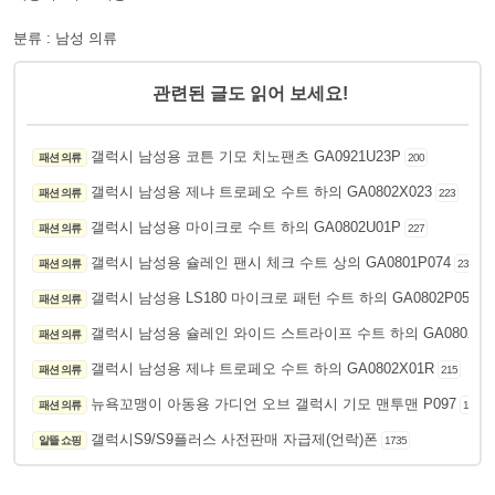
분류 : 남성 의류
관련된 글도 읽어 보세요!
갤럭시 남성용 코튼 기모 치노팬츠 GA0921U23P
패션 의류
200
갤럭시 남성용 제냐 트로페오 수트 하의 GA0802X023
패션 의류
223
갤럭시 남성용 마이크로 수트 하의 GA0802U01P
패션 의류
227
갤럭시 남성용 슐레인 팬시 체크 수트 상의 GA0801P074
패션 의류
235
갤럭시 남성용 LS180 마이크로 패턴 수트 하의 GA0802P05R
패션 의류
2
갤럭시 남성용 슐레인 와이드 스트라이프 수트 하의 GA0802P0
패션 의류
갤럭시 남성용 제냐 트로페오 수트 하의 GA0802X01R
패션 의류
215
뉴욕꼬맹이 아동용 가디언 오브 갤럭시 기모 맨투맨 P097
패션 의류
134
갤럭시S9/S9플러스 사전판매 자급제(언락)폰
알뜰 쇼핑
1735