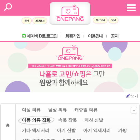
Sketchbook5, 스케치북5
Sketchbook5, 스케치북5
최근 댓글
댓글
문서
최근 문서
네이버 ID로 로그인
회원가입
이용안내
공지
l
l
l
쓰기
여성 의류
남성 의류
캐쥬얼 의류
아동 의류 잡화
속옷 잠옷
패션 신발
기타 액세서리
아기 신발
아기 액세서리
가방