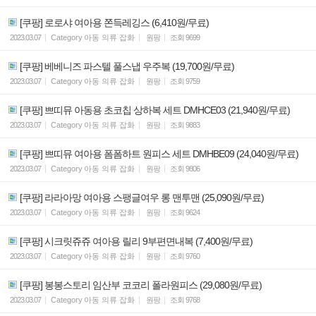
[쿠팡] 로로샤 여아용 쫀득레깅스 (6,410원/무료)
2023.03.07
Category
아동 의류 잡화
원팡
조회
9699
[쿠팡] 베베니즈 파스텔 풀스냅 우주복 (19,700원/무료)
2023.03.07
Category
아동 의류 잡화
원팡
조회
9759
[쿠팡] 쁘띠뮤 아동용 초코칩 상하복 세트 DMHCE03 (21,940원/무료)
2023.03.07
Category
아동 의류 잡화
원팡
조회
9883
[쿠팡] 쁘띠뮤 여아용 폼폼하트 원피스 세트 DMHBE09 (24,040원/무료)
2023.03.07
Category
아동 의류 잡화
원팡
조회
9806
[쿠팡] 라라아망 여아용 스팽글여우 롱 맨투맨 (25,090원/무료)
2023.03.07
Category
아동 의류 잡화
원팡
조회
9624
[쿠팡] 시크릿쥬쥬 여아용 릴리 9부편면내복 (7,400원/무료)
2023.03.07
Category
아동 의류 잡화
원팡
조회
9760
[쿠팡] 봉봉스토리 임산부 코코리 폴라원피스 (29,080원/무료)
2023.03.07
Category
아동 의류 잡화
원팡
조회
9768