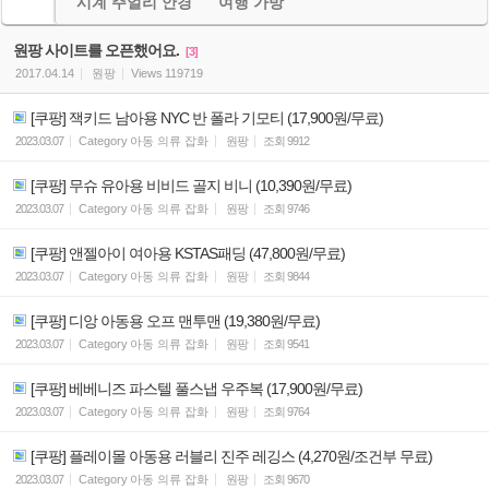
시계 주얼리 안경
여행 가방
원팡 사이트를 오픈했어요.
[3]
2017.04.14
원팡
Views
119719
[쿠팡] 잭키드 남아용 NYC 반 폴라 기모티 (17,900원/무료)
2023.03.07
Category
아동 의류 잡화
원팡
조회
9912
[쿠팡] 무슈 유아용 비비드 골지 비니 (10,390원/무료)
2023.03.07
Category
아동 의류 잡화
원팡
조회
9746
[쿠팡] 앤젤아이 여아용 KSTAS패딩 (47,800원/무료)
2023.03.07
Category
아동 의류 잡화
원팡
조회
9844
[쿠팡] 디앙 아동용 오프 맨투맨 (19,380원/무료)
2023.03.07
Category
아동 의류 잡화
원팡
조회
9541
[쿠팡] 베베니즈 파스텔 풀스냅 우주복 (17,900원/무료)
2023.03.07
Category
아동 의류 잡화
원팡
조회
9764
[쿠팡] 플레이몰 아동용 러블리 진주 레깅스 (4,270원/조건부 무료)
2023.03.07
Category
아동 의류 잡화
원팡
조회
9670