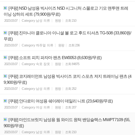
[쿠팡] NSD 남성용 빅사이즈 NSD 시그니처 스몰로고 기모 맨투맨 트레
이닝 상하의 세트 (79,900원/무료)
2023.03.07
Category
남성 의류
원팡
조회
210
[쿠팡] 진마니아 클로니아 이니셜 볼 로고 후드 티셔츠 TG-508 (33,860원/
무료)
2023.03.07
Category
캐쥬얼 의류
원팡
조회
236
[쿠팡] 소프트 피치 파자마 팬츠 EW0053 (8,630원/무료)
2023.03.07
Category
속옷 잠옷
원팡
조회
84875
[쿠팡] 코지레이먼트 남성용 빅사이즈 코지 스포츠 져지 트레이닝 팬츠 (4
9,900원/무료)
2023.03.07
Category
남성 의류
원팡
조회
252
[쿠팡] 안다로미 여성용 쉐이레이 데일리 니트 (23,640원/무료)
2023.03.07
Category
여성 의류
원팡
조회
207
[쿠팡] 마인드브릿지 남성용 웜 와이드 원턱 밴딩슬랙스 MWPT7109 (55,
900원/무료)
2023.03.07
Category
남성 의류
원팡
조회
210