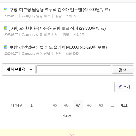
[쿠팡] 더그랑 남성용 크루넥 긴소매 맨투맨 (43,000원/무료)
2023.03.07
Category
남성 의류
원팡
조회
157
[쿠팡] 오렌지다몸 아동용 군밤 뽀글 점퍼 (29,330원/무료)
2023.03.07
Category
아동 의류 잡화
원팡
조회
221
[쿠팡] 라인업슈 양털 양모 슬리퍼 MO999 (43,820원/무료)
2023.03.07
Category
패션 신발
원팡
조회
3646
검색
쓰기
Prev
1
...
45
46
47
48
49
...
411
Next