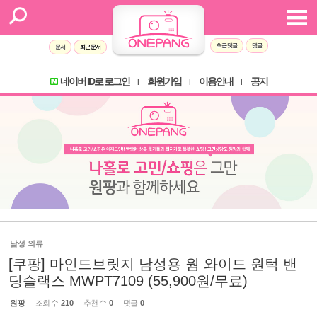
최근 댓글
댓글
문서
최근 문서
네이버 ID로 로그인
회원가입
이용안내
공지
l
l
l
남성 의류
[쿠팡] 마인드브릿지 남성용 웜 와이드 원턱 밴
딩슬랙스 MWPT7109 (55,900원/무료)
원팡
조회 수
210
추천 수
0
댓글
0