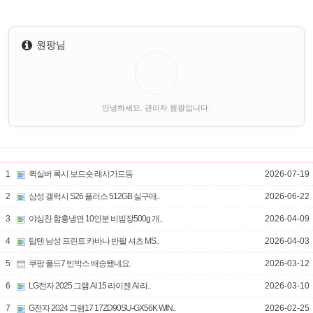
원팡님
안녕하세요. 관리자 원팡입니다.
1
퀵실버 록시 보드숏 래시가드등
2026-07-19
2
삼성 갤럭시 S26 플러스 512GB 실구매..
2026-06-22
3
야심찬 함흥냉면 10인분 비빔장500g 개..
2026-04-09
4
탑텐 남성 프린트 카바나 반팔 셔츠 MS..
2026-04-03
5
쿠팡 폴드7 빈박스 배송됐네요.
2026-03-12
6
LG전자 2025 그램 AI 15 라이젠 AI 라..
2026-03-10
7
G전자 2024 그램17 17ZD90SU-GX56K WIN..
2026-02-25