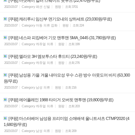
[쿠팡] 마켓에이 컬러 스웨이드 숏부츠 (22,470원/무료)
2023.03.07
Category
패션 신발
원팡
조회
3701
[쿠팡] 캐리루시 임산부 면기모내의 상하세트 (23,030원/무료)
2023.03.07
Category
아동 의류 잡화
원팡
조회
224
[쿠팡] 네스파 피킹베어 기모 맨투맨 SMA_0445 (31,780원/무료)
2023.03.07
Category
캐쥬얼 의류
원팡
조회
199
[쿠팡] 엘라모 3H 엠보투스타 후드티 (23,240원/무료)
2023.03.07
Category
캐쥬얼 의류
원팡
조회
276
[쿠팡] 남성용 가을 겨울 내마모성 우수 스판 방수 아웃도어 바지 (63,300
원/무료)
2023.03.07
Category
남성 의류
원팡
조회
216
[쿠팡] 에어플레인 1988 타이거 오버핏 맨투맨 (19,800원/무료)
2023.03.07
Category
캐쥬얼 의류
원팡
조회
203
[쿠팡] 마스터베어 남성용 프리미엄 소매배색 울니트셔츠 CTMP2020 (4
1,680원/무료)
2023.03.07
Category
남성 의류
원팡
조회
209