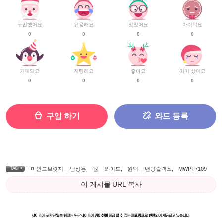
구입했어요
유용해요
맛있어요
아쉬워요
0
0
0
0
기대돼요
저렴해요
좋아요
이미 샀어요
0
0
0
0
구입 하기
와드 등록
TAG •
마인드브릿지
,
남성용
,
웜
,
와이드
,
원턱
,
밴딩슬랙스
,
MWPT7109
이 게시물 URL 복사