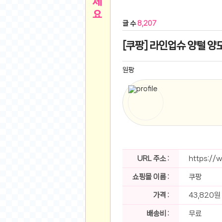
른
용인 캐리비안베이 워터파크 이용권
- 원팡
글 수
8,207
아디제로 보스턴 12 JQ2552 러닝화
- 원팡
메
QCY C30S 방수 오픈이어 블루투스 6.0 무
[쿠팡] 라인업슈 양털 양모
뉴
LG전자 Full HD PC 모니터 24MS500 10
(버거킹) 와퍼+코카콜라(R)+21치즈스틱
- 원
원팡
1
버거킹 불고기와퍼주니어+콰치와퍼주니어+코카
알뜰 쇼핑
K2 씬에어 오리지널 25SS 역시즌 남여 씬에
스테비아 방울 토마토 2kg
- 원팡
2
발리 자유여행 꾸따 솔리아 르기안 5일 or 6일
해외쇼핑
인도모크샤 인센스스틱 400스틱
- 원팡
한우 우삼겹 1 kg
- 원팡
3
산더미 소고기 등심세트 1kg 토시+부채+갈비
URL 주소 :
https://
맛집 인증샷
에이수스 2024 TUF 게이밍 A16 라이젠9 라
쇼핑몰 이름 :
쿠팡
B
필터 없는 트레비 방수비데 UB-1000 자가설
베스트 유머
SD 카드 EMMC 연결 pcb 선
- 원팡
가격 :
43,820원
암바사 제로 345ml, 24개
- 원팡
N
배송비 :
무료
빨간 사과 5kg (24-26과내외)
- 원팡