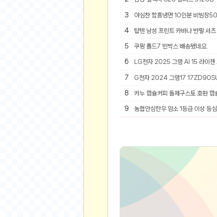
오버워치
3
야심찬 함흥냉면 10인분 비빔장5
재테크
요청 게시판
4
탑텐 남성 프린트 카바나 반팔 셔츠 
공지사항
5
쿠팡 폴드7 빈박스 배송됐네요.
주식
6
LG전자 2025 그램 AI 15 라이젠
스티커 환전소
7
G전자 2024 그램17 17ZD90SU
등업 안내
8
카누 캡슐커피 돌체구스토 호환 캡
원팡 홍보 이벤트
9
농협안심한우 암소 1등급 이상 등심 
음악
익명
익명 게시판
고민 게시판
결정 장애
정치 토론
일기장
연애 게시판