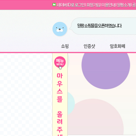
G전자 2024 그램17 17ZD90SU-GX56K 
귀여운 토끼 팡이 이모티콘 출시 안내
네이버 ID로 로그인
l
회원가입
l
이용안내
l
원팡소개
l
공
카누 캡슐커피 돌체구스토 호환 캡슐 6종 48
툴리 비트코인 방송 단톡방 링크
농협안심한우 암소 1등급 이상 등심 1kg
- 원팡
당도선별과 고당도 제주 레드향 1.5kg 소과 외
원팡 쇼핑몰을 오픈하였습니다.
버거킹 불고기와퍼+콜라R+너겟킹4조각
- 원
원팡사이트는 웹 마이닝을 진행하지 않습
디센느 태블릿 거치대 침대 스텐드
- 원팡
전자여자 친구 기능을 도입하였습니다.
*1
마타스튜디오 T1 태블릿 침대 거치대 스텐드
-
쇼핑
인증샷
암호화폐
Sobergo 스마트 윈도우 로봇 청소기 3세대 
툴리 도네이션 전자여친 + 후원하기
*2
잠실 롯데월드 어드벤처 자유 이용권
- 원팡
모바일 페이지를 오픈하였습니다.
아메리칸스탠다드 아쿠아2 비데 IPX7 방수 
방수 비데 FULL스텐노즐 IPX5 방수형 전자
스티커 기능을 새롭게 오픈 하였습니다.
*1
단
QCY Crossky C50 오픈 이어 블루투스 이
여러분의 프라이버시를 지켜드립니다! 익
축
MUCAI 휴대용 14인치 포터블 디스플레이
- 
픈
원팡 오픈 기념! 문화상품권 증정 이벤트
HISENSE 4K UHD QLED 85인치 85Q6
키
LG전자 울트라PC 15U50T-GR3CK
- 원팡
/
짜파게티 10봉
- 원팡
돌체구스토 커피머신 지니오S +머그325ml+
빠
김해 롯데 워터파크 하이3 종일권
- 원팡