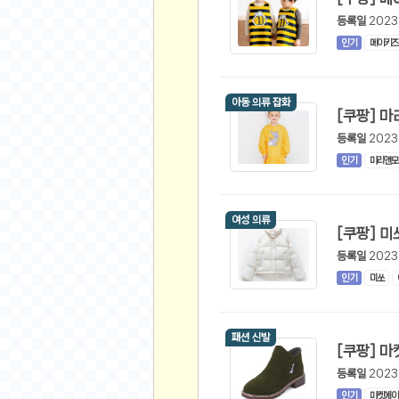
스쿠버 다이빙
등록일
2023
윈드서핑&서핑
인기
메이키즈
연예인
가수
아동 의류 잡화
배우
등록일
2023
드라마
인기
마리앤모
영화
해외 가수
해외 배우
여성 의류
미용
등록일
2023
인기
미쏘
뷰티
화장품
패션
패션 신발
네일아트
등록일
2023
다이어트
인기
마켓에이