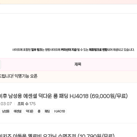
제목
립니다! 익명기능 오픈
[쿠팡] 하이후 남성용 에센셜 덕다운 롱 패딩 HJ4018 (69,000원/무료)
.03.07
조회 수
175
남성용
에센셜
덕다운
롱
패딩
HJ4018
[쿠팡] 메이키즈 아동용 옐로비 오가닉 수면조끼 (10,790원/무료)