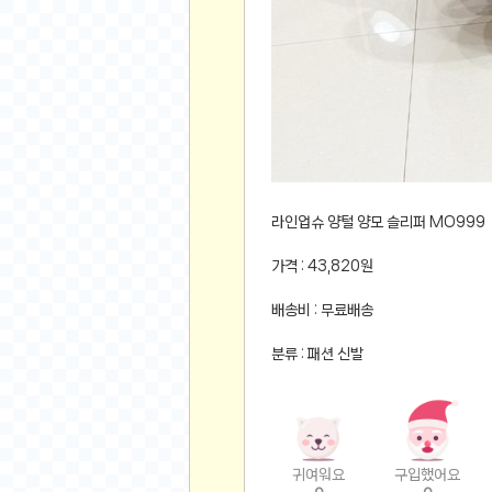
먹거리 인증샷
쇼핑 인증샷
그림 인증샷
뽑기 인증샷
여행 인증샷
디지털 기기 인증샷
소프트웨어 인증샷
공연 인증샷
라인업슈 양털 양모 슬리퍼 MO999
요리 인증샷
가격 : 43,820원
신차 인증샷
배송비 : 무료배송
암호화폐
분류 : 패션 신발
암호화폐
코인원(Coinone)
바이낸스(Binance)
바이비트(Bybit)
귀여워요
구입했어요
비트멕스(BitMex)