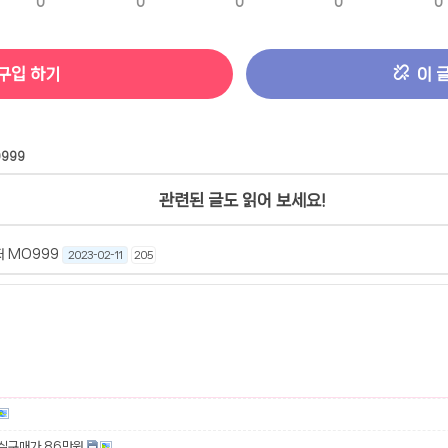
0
0
0
0
0
구입 하기
이 
999
관련된 글도 읽어 보세요!
퍼 MO999
2023-02-11
205
 실구매가 86만원