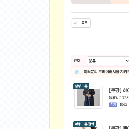
유머
베스트 유머
목록
유머 게시판
스포츠
축구
야구
번호
농구
여러분의 프라이버시를 지켜드
골프
낚시
남성 의류
자전거
당구
등록일
2023
인기
하이후
볼링
수영
스키&보드
아동 의류 잡화