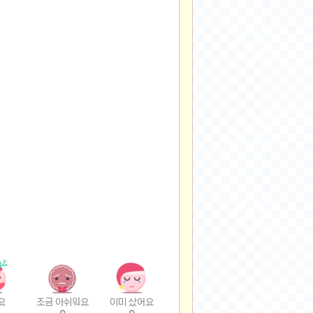
요
조금 아쉬워요
이미 샀어요