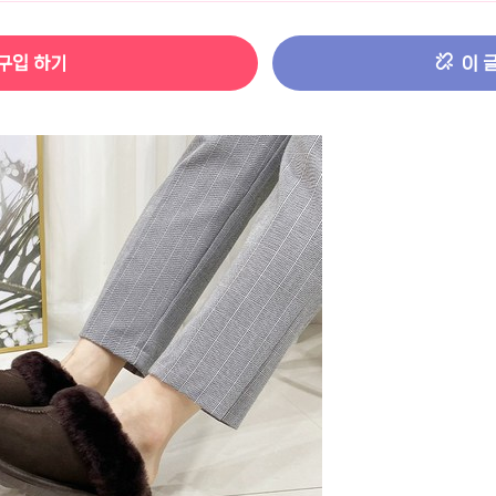
터 ADS-IPS FHD
- 원팡
구입 하기
이 
HS 미니PC 컴퓨터 베어본
- 원팡
[ 1 ]
개씩 30개
- 원팡
노브 104키 풀배열
- 원팡