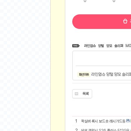
0
0
비트소닉(Bitsonic)
후오비(Huobi)
지렁이 게임
고팍스(GoPax)
커뮤니티
라인업슈
양털
양모
슬리퍼
MO
자유 게시판
가상 화폐
스폐셜 게시판
라인업슈 양털 양모 슬리
패션 의류
심리 테스트
집 꾸미기
지식 노하우
목록
반려 동물
애니메이션
자취 게시판
1
퀵실버 록시 보드숏 래시가드등
리그오브레전드
2
삼성 갤럭시 S26 플러스 512GB