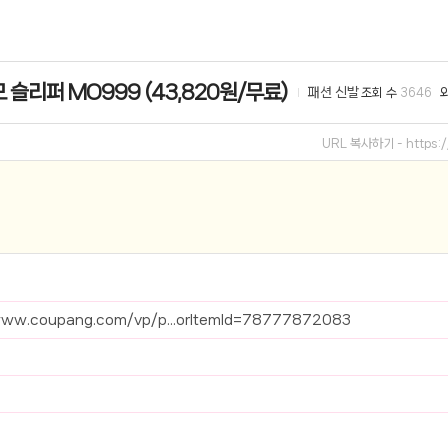
선 이어폰 러닝
- 원팡
 슬리퍼 MO999 (43,820원/무료)
패션 신발
조회 수
3646
0hz
- 원팡
팡
URL 복사하기 -
https
콜라(L)+프렌치프라이(L)
- 원팡
어 오리지널 KMW23551 KWW23552
- 원팡
 호텔 조식 왕복픽업 까지
- 원팡
+우삼겹 등
- 원팡
www.coupang.com/vp/p...orItemId=78777872083
이젠 7000 시리즈 지포스 RTX 4060 FA607PV-QT076
- 원팡
치
- 원팡