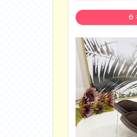
공지사항
알리 15.6 인치 터치 스크린 휴대용 포터블 모니
하이트 제로 0.00, 350ml, 24캔
- 원팡
R
경조사용 검정색 사계절 스판 정장 수트
- 원팡
랜덤 글 보기
원할머니 명품 육개장 600g 10팩
- 원팡
BEELINK 비링크 EQR6 ADM R7-7735
수박바 제로 스크류바 제로 죠스바 제로 각 10
AJAZZ AK35I V3 무선 기계식 키보드 멀티 
쇼핑
부르르 제로콜라, 190ml, 30개
- 원팡
삼성전자 삼성 갤럭시 핏3 Fit3
- 원팡
알뜰 쇼핑
해외쇼핑
패션 의류
특가 휴대폰
오프라인 특가
인증샷
맛집 인증샷