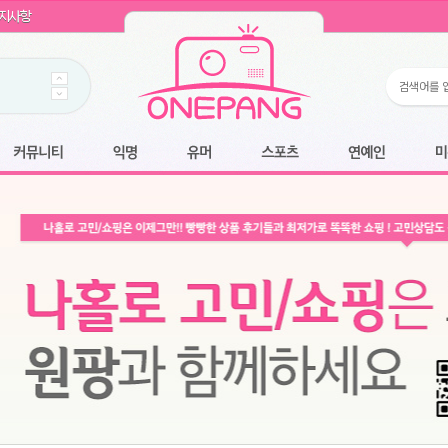
WIN11 16GB램
- 원팡
지사항
개입 골라담기
- 원팡
 로얄과
- 원팡
팡
니다.
*1
 원팡
커뮤니티
익명
유머
스포츠
연예인
미용
6.2cm 울트라 슬림/5600PA 흡입/인터랙티브/한국어 어댑터 및 사용 설명서
- 원팡
필터없는 직수형 건조기능 있음
- 원팡
식비데 코나에코홈 CONA-3000
- 원팡
어폰
- 원팡
명기능 오
원팡
N
- 원팡
쿠션담요+텀블러400ml
- 원팡