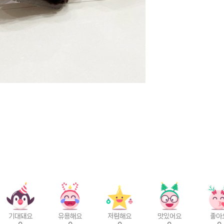
기대돼요
유용해요
저렴해요
맛있어요
좋아