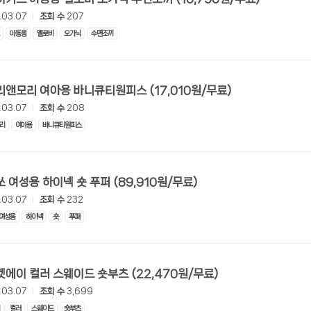
.03.07
조회 수
207
아동용
옐로비
오가닉
수면조끼
[쿠팡] 마리앤모리 여아용 바니큐티원피스 (17,010원/무료)
.03.07
조회 수
208
리
여아용
바니큐티원피스
[쿠팡] 미쏘 여성용 하이넥 숏 푸퍼 (89,910원/무료)
.03.07
조회 수
232
여성용
하이넥
숏
푸퍼
[쿠팡] 마켓에이 컬러 스웨이드 숏부츠 (22,470원/무료)
.03.07
조회 수
3,699
컬러
스웨이드
숏부츠