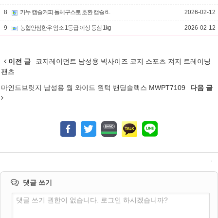
8
카누 캡슐커피 돌체구스토 호환 캡슐 6..
2026-02-12
9
농협안심한우 암소 1등급 이상 등심 1kg
2026-02-12
이전 글
코지레이먼트 남성용 빅사이즈 코지 스포츠 져지 트레이닝
팬츠
마인드브릿지 남성용 웜 와이드 원턱 밴딩슬랙스 MWPT7109
다음 글
댓글 쓰기
댓글 쓰기 권한이 없습니다. 로그인 하시겠습니까?