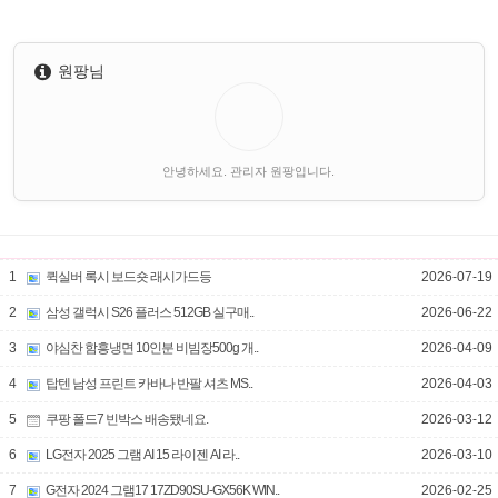
원팡님
안녕하세요. 관리자 원팡입니다.
1
퀵실버 록시 보드숏 래시가드등
2026-07-19
2
삼성 갤럭시 S26 플러스 512GB 실구매..
2026-06-22
3
야심찬 함흥냉면 10인분 비빔장500g 개..
2026-04-09
4
탑텐 남성 프린트 카바나 반팔 셔츠 MS..
2026-04-03
5
쿠팡 폴드7 빈박스 배송됐네요.
2026-03-12
6
LG전자 2025 그램 AI 15 라이젠 AI 라..
2026-03-10
7
G전자 2024 그램17 17ZD90SU-GX56K WIN..
2026-02-25