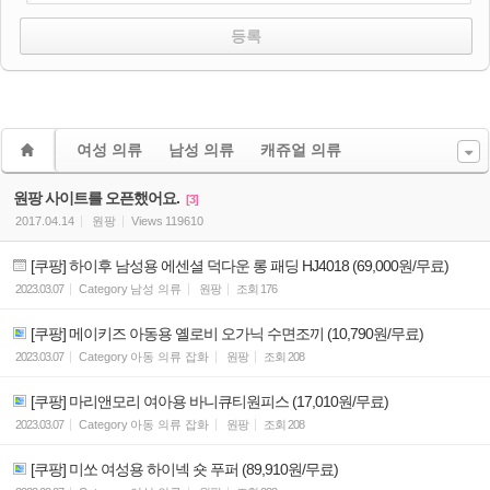
여성 의류
남성 의류
캐쥬얼 의류
원팡 사이트를 오픈했어요.
[3]
2017.04.14
원팡
Views
119610
[쿠팡] 하이후 남성용 에센셜 덕다운 롱 패딩 HJ4018 (69,000원/무료)
2023.03.07
Category
남성 의류
원팡
조회
176
[쿠팡] 메이키즈 아동용 옐로비 오가닉 수면조끼 (10,790원/무료)
2023.03.07
Category
아동 의류 잡화
원팡
조회
208
[쿠팡] 마리앤모리 여아용 바니큐티원피스 (17,010원/무료)
2023.03.07
Category
아동 의류 잡화
원팡
조회
208
[쿠팡] 미쏘 여성용 하이넥 숏 푸퍼 (89,910원/무료)