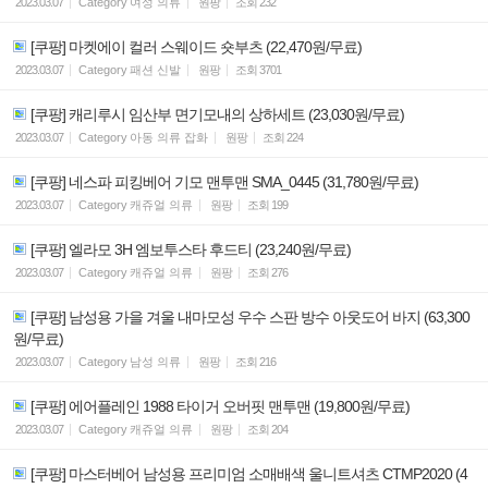
2023.03.07
Category
여성 의류
원팡
조회
232
[쿠팡] 마켓에이 컬러 스웨이드 숏부츠 (22,470원/무료)
2023.03.07
Category
패션 신발
원팡
조회
3701
[쿠팡] 캐리루시 임산부 면기모내의 상하세트 (23,030원/무료)
2023.03.07
Category
아동 의류 잡화
원팡
조회
224
[쿠팡] 네스파 피킹베어 기모 맨투맨 SMA_0445 (31,780원/무료)
2023.03.07
Category
캐쥬얼 의류
원팡
조회
199
[쿠팡] 엘라모 3H 엠보투스타 후드티 (23,240원/무료)
2023.03.07
Category
캐쥬얼 의류
원팡
조회
276
[쿠팡] 남성용 가을 겨울 내마모성 우수 스판 방수 아웃도어 바지 (63,300
원/무료)
2023.03.07
Category
남성 의류
원팡
조회
216
[쿠팡] 에어플레인 1988 타이거 오버핏 맨투맨 (19,800원/무료)
2023.03.07
Category
캐쥬얼 의류
원팡
조회
204
[쿠팡] 마스터베어 남성용 프리미엄 소매배색 울니트셔츠 CTMP2020 (4