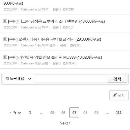
900원/무료)
2023.03.07
Category
남성 의류
원팡
조회
210
[쿠팡] 더그랑 남성용 크루넥 긴소매 맨투맨 (43,000원/무료)
2023.03.07
Category
남성 의류
원팡
조회
157
[쿠팡] 오렌지다몸 아동용 군밤 뽀글 점퍼 (29,330원/무료)
2023.03.07
Category
아동 의류 잡화
원팡
조회
221
[쿠팡] 라인업슈 양털 양모 슬리퍼 MO999 (43,820원/무료)
2023.03.07
Category
패션 신발
원팡
조회
3646
검색
쓰기
Prev
1
...
45
46
47
48
49
...
411
Next