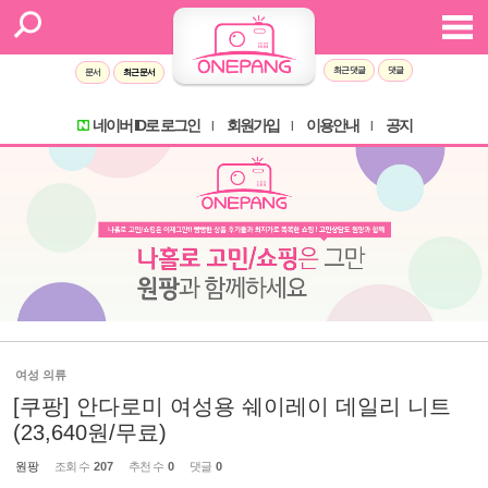
최근 댓글
댓글
문서
최근 문서
네이버 ID로 로그인
회원가입
이용안내
공지
l
l
l
여성 의류
[쿠팡] 안다로미 여성용 쉐이레이 데일리 니트
(23,640원/무료)
원팡
조회 수
207
추천 수
0
댓글
0