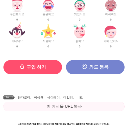
구입했어요
유용해요
맛있어요
아쉬워요
0
0
0
0
기대돼요
저렴해요
좋아요
이미 샀어요
0
0
0
0
구입 하기
와드 등록
TAG •
안다로미
,
여성용
,
쉐이레이
,
데일리
,
니트
이 게시물 URL 복사