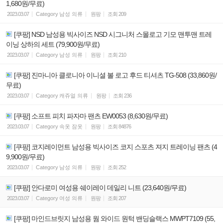
1,680원/무료)
2023.03.07
Category
남성 의류
원팡
조회
209
[쿠팡] NSD 남성용 빅사이즈 NSD 시그니처 스몰로고 기모 맨투맨 트레
이닝 상하의 세트 (79,900원/무료)
2023.03.07
Category
남성 의류
원팡
조회
210
[쿠팡] 진마니아 클로니아 이니셜 볼 로고 후드 티셔츠 TG-508 (33,860원/
무료)
2023.03.07
Category
캐쥬얼 의류
원팡
조회
236
[쿠팡] 소프트 피치 파자마 팬츠 EW0053 (8,630원/무료)
2023.03.07
Category
속옷 잠옷
원팡
조회
84876
[쿠팡] 코지레이먼트 남성용 빅사이즈 코지 스포츠 져지 트레이닝 팬츠 (4
9,900원/무료)
2023.03.07
Category
남성 의류
원팡
조회
252
[쿠팡] 안다로미 여성용 쉐이레이 데일리 니트 (23,640원/무료)
2023.03.07
Category
여성 의류
원팡
조회
207
[쿠팡] 마인드브릿지 남성용 웜 와이드 원턱 밴딩슬랙스 MWPT7109 (55,