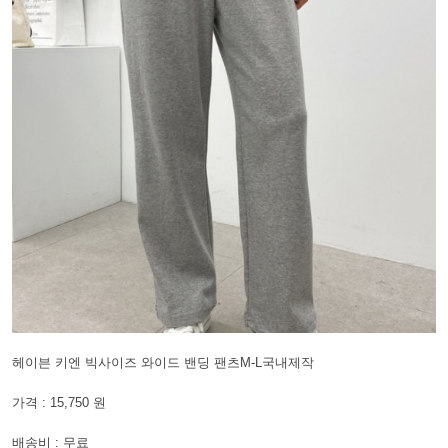
헤이븐 키엔 빅사이즈 와이드 밴딩 팬츠M-L국내제작
가격 : 15,750 원
배송비 : 무료