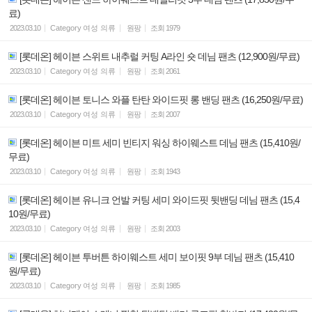
료)
2023.03.10
Category
여성 의류
원팡
조회
1979
[롯데온] 헤이븐 스위트 내추럴 커팅 A라인 숏 데님 팬츠 (12,900원/무료)
2023.03.10
Category
여성 의류
원팡
조회
2061
[롯데온] 헤이븐 토니스 와플 탄탄 와이드핏 롱 밴딩 팬츠 (16,250원/무료)
2023.03.10
Category
여성 의류
원팡
조회
2007
[롯데온] 헤이븐 미트 세미 빈티지 워싱 하이웨스트 데님 팬츠 (15,410원/
무료)
2023.03.10
Category
여성 의류
원팡
조회
1943
[롯데온] 헤이븐 유니크 언발 커팅 세미 와이드핏 뒷밴딩 데님 팬츠 (15,4
10원/무료)
2023.03.10
Category
여성 의류
원팡
조회
2003
[롯데온] 헤이븐 투버튼 하이웨스트 세미 보이핏 9부 데님 팬츠 (15,410
원/무료)
2023.03.10
Category
여성 의류
원팡
조회
1985