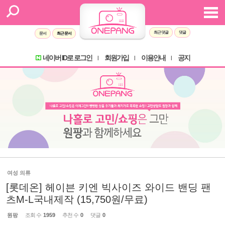
최근 댓글
댓글
문서
최근 문서
네이버 ID로 로그인
회원가입
이용안내
공지
l
l
l
여성 의류
[롯데온] 헤이븐 키엔 빅사이즈 와이드 밴딩 팬
츠M-L국내제작 (15,750원/무료)
원팡
조회 수
1959
추천 수
0
댓글
0