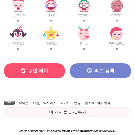
구입했어요
유용해요
맛있어요
아쉬워요
0
0
0
0
기대돼요
저렴해요
좋아요
이미 샀어요
0
0
0
0
구입 하기
와드 등록
TAG •
헤이븐
,
키엔
,
빅사이즈
,
와이드
,
밴딩
,
팬츠M-L국내제작
이 게시물 URL 복사