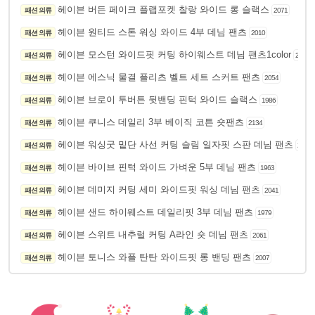
헤이븐 버든 페이크 플랩포켓 찰랑 와이드 롱 슬랙스
패션 의류
2071
헤이븐 원티드 스톤 워싱 와이드 4부 데님 팬츠
패션 의류
2010
헤이븐 모스턴 와이드핏 커팅 하이웨스트 데님 팬츠1color
패션 의류
2105
헤이븐 에스닉 물결 플리츠 벨트 세트 스커트 팬츠
패션 의류
2054
헤이븐 브로이 투버튼 뒷밴딩 핀턱 와이드 슬랙스
패션 의류
1986
헤이븐 쿠니스 데일리 3부 베이직 코튼 숏팬츠
패션 의류
2134
헤이븐 워싱굿 밑단 사선 커팅 슬림 일자핏 스판 데님 팬츠
패션 의류
2095
헤이븐 바이브 핀턱 와이드 가벼운 5부 데님 팬츠
패션 의류
1963
헤이븐 데미지 커팅 세미 와이드핏 워싱 데님 팬츠
패션 의류
2041
헤이븐 샌드 하이웨스트 데일리핏 3부 데님 팬츠
패션 의류
1979
헤이븐 스위트 내추럴 커팅 A라인 숏 데님 팬츠
패션 의류
2061
헤이븐 토니스 와플 탄탄 와이드핏 롱 밴딩 팬츠
패션 의류
2007