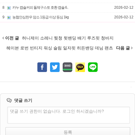
8
카누 캡슐커피 돌체구스토 호환 캡슐 6..
2026-02-12
9
농협안심한우 암소 1등급 이상 등심 1kg
2026-02-12
이전 글
허니제이 소레니 찢청 뒷밴딩 배기 루즈핏 청바지
헤이븐 로번 빈티지 워싱 슬림 일자핏 히든밴딩 데님 팬츠
다음 글
댓글 쓰기
댓글 쓰기 권한이 없습니다. 로그인 하시겠습니까?