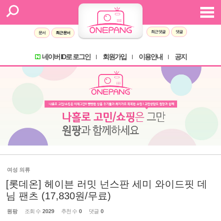
최근 댓글
댓글
문서
최근 문서
네이버 ID로 로그인
회원가입
이용안내
공지
l
l
l
여성 의류
[롯데온] 헤이븐 러밋 넌스판 세미 와이드핏 데
님 팬츠 (17,830원/무료)
원팡
조회 수
2029
추천 수
0
댓글
0