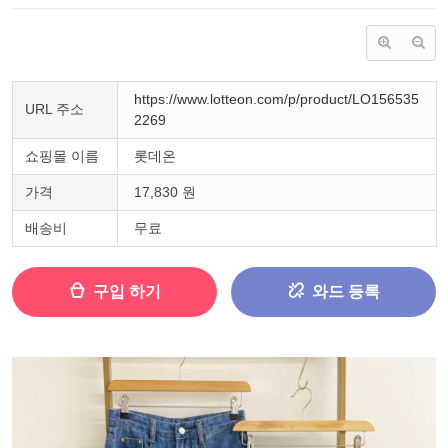
https://www.lotteon.com/p/product/LO156535
URL 주소
2269
쇼핑몰 이름
롯데온
가격
17,830 원
배송비
무료
구입 하기
와드 등록