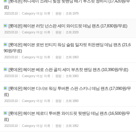
[롯데온] 허니제이 소레니 찢청 뒷밴딩 배기 루즈핏 청바지 (17,420원/무
료)
2023.03.10
Category
여성 의류
원팡
조회
1979
[롯데온] 헤이븐 러밋 넌스판 세미 와이드핏 데님 팬츠 (17,830원/무료)
2023.03.10
Category
여성 의류
원팡
조회
2029
[롯데온] 헤이븐 로번 빈티지 워싱 슬림 일자핏 히든밴딩 데님 팬츠 (21,6
90원/무료)
2023.03.10
Category
여성 의류
원팡
조회
1963
[롯데온] 헤이븐 베로 스판 골지 세미 부츠컷 밴딩 팬츠 (10,390원/무료)
2023.03.10
Category
여성 의류
원팡
조회
1963
[롯데온] 헤이븐 디너브 워싱 투버튼 스판 스키니 데님 팬츠 (17,090원/무
료)
2023.03.10
Category
여성 의류
원팡
조회
1890
[롯데온] 헤이븐 제로디 투버튼 와이드핏 뒷밴딩 데님 팬츠 (16,500원/무
료)
2023.03.10
Category
여성 의류
원팡
조회
1952