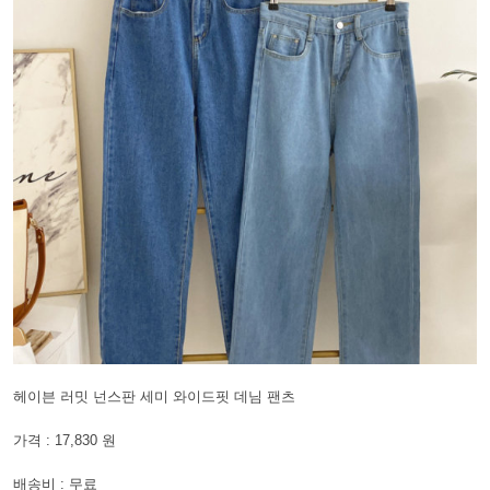
헤이븐 러밋 넌스판 세미 와이드핏 데님 팬츠
가격 : 17,830 원
배송비 : 무료