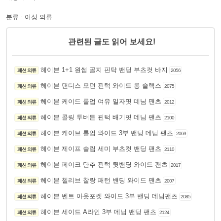
분류 : 여성 의류
관련된 글도 읽어 보세요!
헤이븐 1+1 원썸 골지 핀탁 밴딩 부츠컷 바지
패션 의류
2056
헤이븐 댄디스 모던 핀턱 와이드 롱 슬랙스
패션 의류
2075
헤이븐 케이드 롤업 여유 일자핏 데님 팬츠
패션 의류
2012
헤이븐 콜링 투버튼 핀턱 배기핏 데님 팬츠
패션 의류
2100
헤이븐 케이브 롤업 와이드 3부 밴딩 데님 팬츠
패션 의류
2069
헤이븐 제이프 슬림 세미 부츠컷 밴딩 팬츠
패션 의류
2110
헤이븐 페이크 단추 핀턱 뒷밴딩 와이드 팬츠
패션 의류
2017
헤이븐 첼리브 찰랑 패턴 밴딩 와이드 팬츠
패션 의류
2007
헤이븐 벤트 아웃포켓 와이드 3부 밴딩 데님팬츠
패션 의류
2085
헤이븐 세이드 A라인 3부 데님 밴딩 팬츠
패션 의류
2124