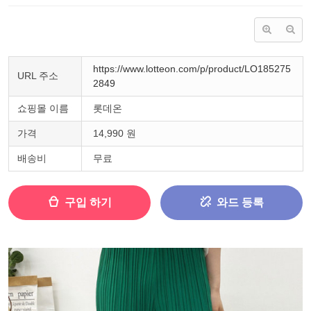
https://www.lotteon.com/p/product/LO185275
URL 주소
2849
쇼핑몰 이름
롯데온
가격
14,990 원
배송비
무료
구입 하기
와드 등록