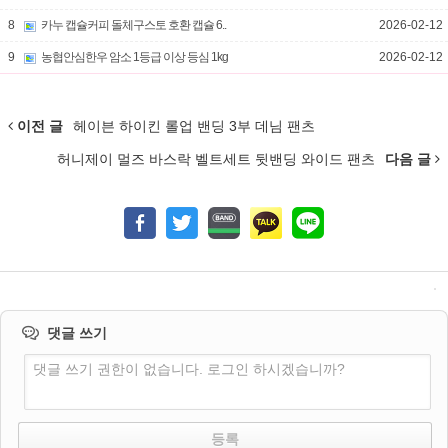
8
카누 캡슐커피 돌체구스토 호환 캡슐 6..
2026-02-12
9
농협안심한우 암소 1등급 이상 등심 1kg
2026-02-12
이전 글
헤이븐 하이킨 롤업 밴딩 3부 데님 팬츠
허니제이 멀즈 바스락 벨트세트 뒷밴딩 와이드 팬츠
다음 글
댓글 쓰기
댓글 쓰기 권한이 없습니다. 로그인 하시겠습니까?