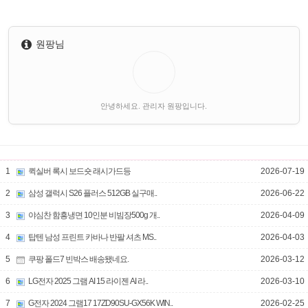
원팡님
안녕하세요. 관리자 원팡입니다.
1
퀵실버 록시 보드숏 래시가드등
2026-07-19
2
삼성 갤럭시 S26 플러스 512GB 실구매..
2026-06-22
3
야심찬 함흥냉면 10인분 비빔장500g 개..
2026-04-09
4
탑텐 남성 프린트 카바나 반팔 셔츠 MS..
2026-04-03
5
쿠팡 폴드7 빈박스 배송됐네요.
2026-03-12
6
LG전자 2025 그램 AI 15 라이젠 AI 라..
2026-03-10
7
G전자 2024 그램17 17ZD90SU-GX56K WIN..
2026-02-25