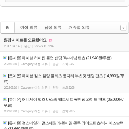
여성 의류
남성 의류
캐쥬얼 의류
원팡 사이트를 오픈했어요.
[3]
2017.04.14
원팡
Views
119994
[롯데온] 헤이븐 하이킨 롤업 밴딩 3부 데님 팬츠 (21,940원/무료)
2023.03.10
Category
여성 의류
원팡
조회
2337
[롯데온] 헤이븐 킬스 찰랑 플리츠 롱다리 부츠컷 밴딩 팬츠 (14,990원/무
료)
2023.03.10
Category
여성 의류
원팡
조회
2206
[롯데온] 허니제이 멀즈 바스락 벨트세트 뒷밴딩 와이드 팬츠 (35,080원/
무료)
2023.03.10
Category
여성 의류
원팡
조회
2265
[롯데온] 걸스데일리 걸스데일리/원마일 쫀득 와이드팬츠/빅사이즈슬랙
스 (33,660원/무료)