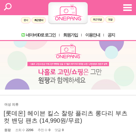
최근 댓글
댓글
문서
최근 문서
네이버 ID로 로그인
회원가입
이용안내
공지
l
l
l
여성 의류
[롯데온] 헤이븐 킬스 찰랑 플리츠 롱다리 부츠
컷 밴딩 팬츠 (14,990원/무료)
원팡
조회 수
2206
추천 수
0
댓글
0