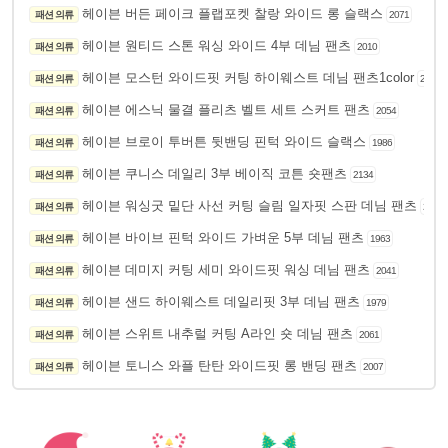
헤이븐 버든 페이크 플랩포켓 찰랑 와이드 롱 슬랙스
패션 의류
2071
헤이븐 원티드 스톤 워싱 와이드 4부 데님 팬츠
패션 의류
2010
헤이븐 모스턴 와이드핏 커팅 하이웨스트 데님 팬츠1color
패션 의류
2106
헤이븐 에스닉 물결 플리츠 벨트 세트 스커트 팬츠
패션 의류
2054
헤이븐 브로이 투버튼 뒷밴딩 핀턱 와이드 슬랙스
패션 의류
1986
헤이븐 쿠니스 데일리 3부 베이직 코튼 숏팬츠
패션 의류
2134
헤이븐 워싱굿 밑단 사선 커팅 슬림 일자핏 스판 데님 팬츠
패션 의류
2095
헤이븐 바이브 핀턱 와이드 가벼운 5부 데님 팬츠
패션 의류
1963
헤이븐 데미지 커팅 세미 와이드핏 워싱 데님 팬츠
패션 의류
2041
헤이븐 샌드 하이웨스트 데일리핏 3부 데님 팬츠
패션 의류
1979
헤이븐 스위트 내추럴 커팅 A라인 숏 데님 팬츠
패션 의류
2061
헤이븐 토니스 와플 탄탄 와이드핏 롱 밴딩 팬츠
패션 의류
2007