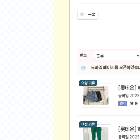
스쿠버 다이빙
윈드서핑&서핑
목록
연예인
가수
배우
드라마
번호
영화
해외 가수
모바일 페이지를 오픈하였습니
해외 배우
여성 의류
미용
등록일
2023
뷰티
인기
헤이븐
화장품
패션
여성 의류
네일아트
다이어트
등록일
2023