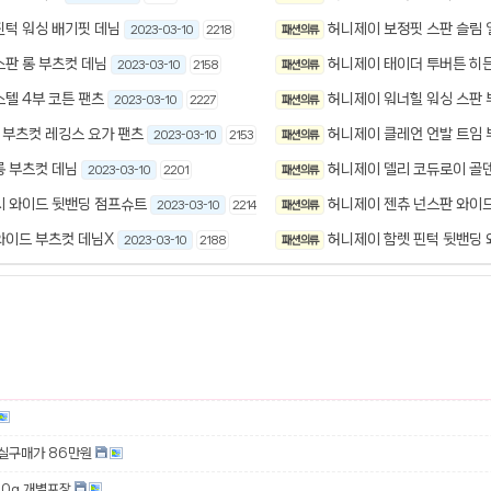
핀턱 워싱 배기핏 데님
허니제이 보정핏 스판 슬림 
2023-03-10
2218
패션 의류
스판 롱 부츠컷 데님
허니제이 태이더 투버튼 히
2023-03-10
2158
패션 의류
텔 4부 코튼 팬츠
허니제이 워너힐 워싱 스판 
2023-03-10
2227
패션 의류
 부츠컷 레깅스 요가 팬츠
허니제이 클레언 언발 트임 
2023-03-10
2153
패션 의류
롱 부츠컷 데님
허니제이 델리 코듀로이 골덴
2023-03-10
2201
패션 의류
시 와이드 뒷밴딩 점프슈트
허니제이 젠츄 넌스판 와이드
2023-03-10
2214
패션 의류
와이드 부츠컷 데님X
허니제이 함렛 핀턱 뒷밴딩 
2023-03-10
2188
패션 의류
 실구매가 86만원
00g 개별포장