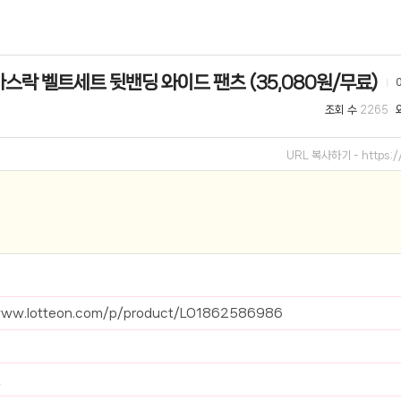
선 이어폰 러닝
- 원팡
바스락 벨트세트 뒷밴딩 와이드 팬츠 (35,080원/무료)
0hz
- 원팡
조회 수
2265
팡
콜라(L)+프렌치프라이(L)
- 원팡
URL 복사하기 -
https:
어 오리지널 KMW23551 KWW23552
- 원팡
 호텔 조식 왕복픽업 까지
- 원팡
+우삼겹 등
- 원팡
이젠 7000 시리즈 지포스 RTX 4060 FA607PV-QT076
- 원팡
www.lotteon.com/p/product/LO1862586986
치
- 원팡
원