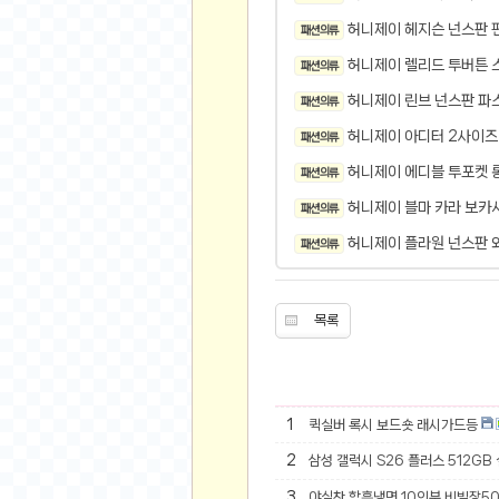
오버워치
허니제이 헤지슨 넌스판 
패션 의류
재테크
허니제이 렐리드 투버튼 
패션 의류
요청 게시판
허니제이 린브 넌스판 파스
공지사항
패션 의류
주식
허니제이 아디터 2사이즈
패션 의류
스티커 환전소
허니제이 에디블 투포켓 
패션 의류
등업 안내
허니제이 블마 카라 보카
패션 의류
원팡 홍보 이벤트
허니제이 플라원 넌스판 
패션 의류
음악
익명
목록
익명 게시판
고민 게시판
결정 장애
1
퀵실버 록시 보드숏 래시가드등
정치 토론
2
삼성 갤럭시 S26 플러스 512GB
일기장
연애 게시판
3
야심찬 함흥냉면 10인분 비빔장5