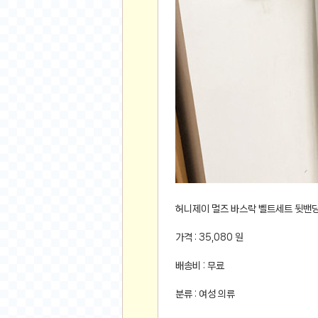
먹거리 인증샷
쇼핑 인증샷
그림 인증샷
뽑기 인증샷
여행 인증샷
디지털 기기 인증샷
소프트웨어 인증샷
공연 인증샷
요리 인증샷
신차 인증샷
암호화폐
허니제이 멀즈 바스락 벨트세트 뒷밴딩
암호화폐
가격 : 35,080 원
코인원(Coinone)
배송비 : 무료
바이낸스(Binance)
바이비트(Bybit)
분류 : 여성 의류
비트멕스(BitMex)