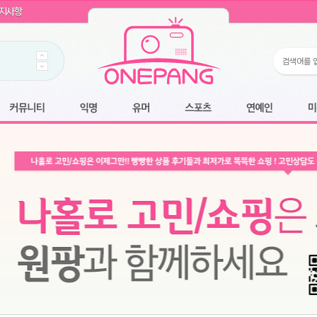
WIN11 16GB램
- 원팡
지사항
개입 골라담기
- 원팡
 로얄과
- 원팡
팡
니다.
*1
 원팡
커뮤니티
익명
유머
스포츠
연예인
미용
6.2cm 울트라 슬림/5600PA 흡입/인터랙티브/한국어 어댑터 및 사용 설명서
- 원팡
필터없는 직수형 건조기능 있음
- 원팡
식비데 코나에코홈 CONA-3000
- 원팡
어폰
- 원팡
명기능 오
원팡
N
- 원팡
쿠션담요+텀블러400ml
- 원팡