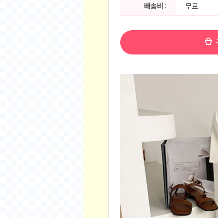
공지사항
배송비 :
무료
알리 15.6 인치 터치 스크린 휴대용 포터블 모니
하이트 제로 0.00, 350ml, 24캔
- 원팡
R
경조사용 검정색 사계절 스판 정장 수트
- 원팡
랜덤 글 보기
원할머니 명품 육개장 600g 10팩
- 원팡
BEELINK 비링크 EQR6 ADM R7-7735
수박바 제로 스크류바 제로 죠스바 제로 각 10
AJAZZ AK35I V3 무선 기계식 키보드 멀티 
쇼핑
부르르 제로콜라, 190ml, 30개
- 원팡
삼성전자 삼성 갤럭시 핏3 Fit3
- 원팡
알뜰 쇼핑
해외쇼핑
패션 의류
특가 휴대폰
오프라인 특가
인증샷
맛집 인증샷