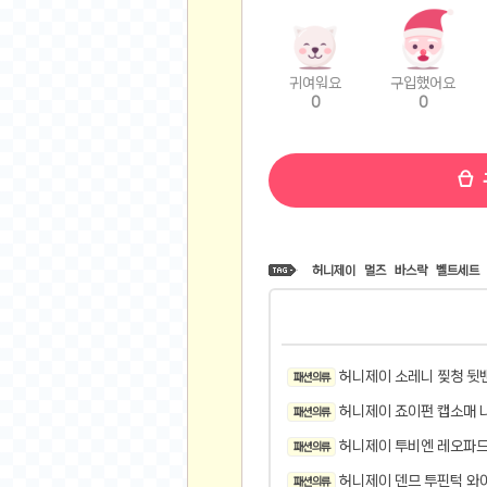
비트소닉(Bitsonic)
후오비(Huobi)
지렁이 게임
귀여워요
구입했어요
0
0
고팍스(GoPax)
커뮤니티
자유 게시판
가상 화폐
스폐셜 게시판
허니제이
멀즈
바스락
벨트세트
심리 테스트
집 꾸미기
지식 노하우
반려 동물
허니제이 소레니 찢청 뒷
패션 의류
애니메이션
허니제이 죠이펀 캡소매 
패션 의류
자취 게시판
허니제이 투비엔 레오파드
패션 의류
리그오브레전드
허니제이 덴므 투핀턱 와
패션 의류