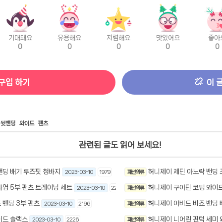
기대돼요
유용해요
저렴해요
맛있어요
좋아
0
0
0
0
0
구입 하기
이 
뒷밴딩
와이드
팬츠
관련된 글도 읽어 보세요!
밴딩 배기 루즈핏 청바지
허니제이 제딘 아노락 밴딩 
2023-03-10
1979
패션 의류
나염 5부 팬츠 트레이닝 세트
허니제이 구아딘 코팅 와이드
2023-03-10
2221
패션 의류
 밴딩 3부 팬츠
허니제이 아비드 비죠 밴딩 
2023-03-10
2196
패션 의류
이드 슬랙스
허니제이 니어린 핀턱 세미 
2023-03-10
2226
패션 의류