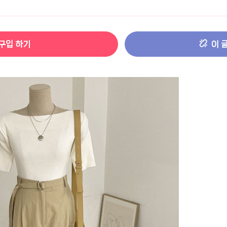
터 ADS-IPS FHD
- 원팡
구입 하기
이 
HS 미니PC 컴퓨터 베어본
- 원팡
[ 1 ]
개씩 30개
- 원팡
노브 104키 풀배열
- 원팡