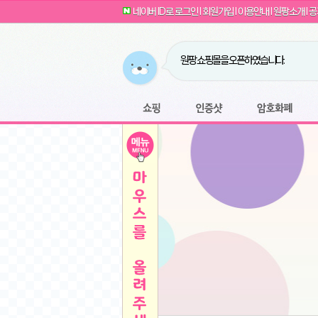
G전자 2024 그램17 17ZD90SU-GX56K 
귀여운 토끼 팡이 이모티콘 출시 안내
네이버 ID로 로그인
l
회원가입
l
이용안내
l
원팡소개
l
공
카누 캡슐커피 돌체구스토 호환 캡슐 6종 48
툴리 비트코인 방송 단톡방 링크
농협안심한우 암소 1등급 이상 등심 1kg
- 원팡
당도선별과 고당도 제주 레드향 1.5kg 소과 외
원팡 쇼핑몰을 오픈하였습니다.
버거킹 불고기와퍼+콜라R+너겟킹4조각
- 원
원팡사이트는 웹 마이닝을 진행하지 않습
디센느 태블릿 거치대 침대 스텐드
- 원팡
전자여자 친구 기능을 도입하였습니다.
*1
마타스튜디오 T1 태블릿 침대 거치대 스텐드
-
쇼핑
인증샷
암호화폐
Sobergo 스마트 윈도우 로봇 청소기 3세대 
툴리 도네이션 전자여친 + 후원하기
*2
잠실 롯데월드 어드벤처 자유 이용권
- 원팡
모바일 페이지를 오픈하였습니다.
아메리칸스탠다드 아쿠아2 비데 IPX7 방수 
방수 비데 FULL스텐노즐 IPX5 방수형 전자
스티커 기능을 새롭게 오픈 하였습니다.
*1
단
QCY Crossky C50 오픈 이어 블루투스 이
여러분의 프라이버시를 지켜드립니다! 익
축
MUCAI 휴대용 14인치 포터블 디스플레이
- 
픈
원팡 오픈 기념! 문화상품권 증정 이벤트
HISENSE 4K UHD QLED 85인치 85Q6
키
LG전자 울트라PC 15U50T-GR3CK
- 원팡
/
짜파게티 10봉
- 원팡
돌체구스토 커피머신 지니오S +머그325ml+
빠
김해 롯데 워터파크 하이3 종일권
- 원팡