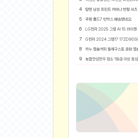
4
탑텐 남성 프린트 카바나 반팔 셔츠 
유머
5
쿠팡 폴드7 빈박스 배송됐네요.
베스트 유머
6
LG전자 2025 그램 AI 15 라이젠
유머 게시판
7
G전자 2024 그램17 17ZD90SU
스포츠
8
카누 캡슐커피 돌체구스토 호환 캡
축구
9
농협안심한우 암소 1등급 이상 등심 
야구
농구
골프
낚시
자전거
당구
볼링
수영
스키&보드