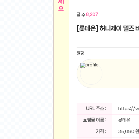
른
용인 캐리비안베이 워터파크 이용권
- 원팡
글 수
8,207
아디제로 보스턴 12 JQ2552 러닝화
- 원팡
메
QCY C30S 방수 오픈이어 블루투스 6.0 무
[롯데온] 허니제이 멀즈 
뉴
LG전자 Full HD PC 모니터 24MS500 10
(버거킹) 와퍼+코카콜라(R)+21치즈스틱
- 원
1
버거킹 불고기와퍼주니어+콰치와퍼주니어+코카
원팡
알뜰 쇼핑
K2 씬에어 오리지널 25SS 역시즌 남여 씬에
스테비아 방울 토마토 2kg
- 원팡
2
발리 자유여행 꾸따 솔리아 르기안 5일 or 6일
해외쇼핑
인도모크샤 인센스스틱 400스틱
- 원팡
한우 우삼겹 1 kg
- 원팡
3
산더미 소고기 등심세트 1kg 토시+부채+갈비
맛집 인증샷
에이수스 2024 TUF 게이밍 A16 라이젠9 라
URL 주소 :
https://
B
필터 없는 트레비 방수비데 UB-1000 자가설
쇼핑몰 이름 :
롯데온
베스트 유머
SD 카드 EMMC 연결 pcb 선
- 원팡
암바사 제로 345ml, 24개
- 원팡
가격 :
35,080 
N
빨간 사과 5kg (24-26과내외)
- 원팡