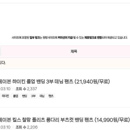
제목
다.
[롯데온] 헤이븐 하이킨 롤업 밴딩 3부 데님 팬츠 (21,940원/무료)
.03.10
조회 수
2,337
하이킨
롤업
밴딩
3부
데님
팬츠
[롯데온] 헤이븐 킬스 찰랑 플리츠 롱다리 부츠컷 밴딩 팬츠 (14,990원/무료)
.03.10
조회 수
2,206