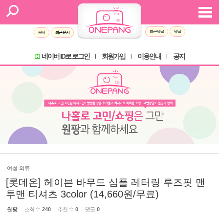
최근 댓글
댓글
문서
최근 문서
네이버 ID로 로그인
회원가입
이용안내
공지
l
l
l
여성 의류
[롯데온] 헤이븐 바무드 심플 레터링 루즈핏 맨
투맨 티셔츠 3color (14,660원/무료)
원팡
조회 수
240
추천 수
0
댓글
0