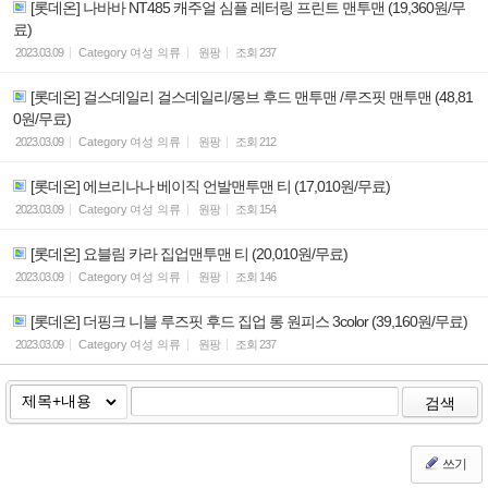
[롯데온] 나바바 NT485 캐주얼 심플 레터링 프린트 맨투맨 (19,360원/무
료)
2023.03.09
Category
여성 의류
원팡
조회
237
[롯데온] 걸스데일리 걸스데일리/몽브 후드 맨투맨 /루즈핏 맨투맨 (48,81
0원/무료)
2023.03.09
Category
여성 의류
원팡
조회
212
[롯데온] 에브리나나 베이직 언발맨투맨 티 (17,010원/무료)
2023.03.09
Category
여성 의류
원팡
조회
154
[롯데온] 요블림 카라 집업맨투맨 티 (20,010원/무료)
2023.03.09
Category
여성 의류
원팡
조회
146
[롯데온] 더핑크 니블 루즈핏 후드 집업 롱 원피스 3color (39,160원/무료)
2023.03.09
Category
여성 의류
원팡
조회
237
검색
쓰기