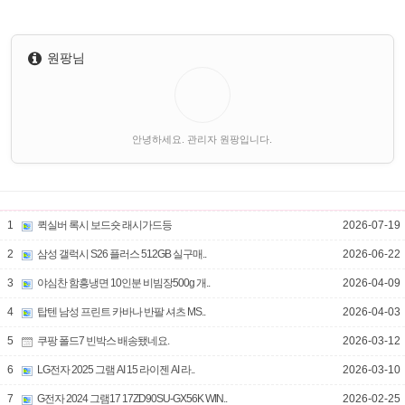
원팡님
안녕하세요. 관리자 원팡입니다.
1
퀵실버 록시 보드숏 래시가드등
2026-07-19
2
삼성 갤럭시 S26 플러스 512GB 실구매..
2026-06-22
3
야심찬 함흥냉면 10인분 비빔장500g 개..
2026-04-09
4
탑텐 남성 프린트 카바나 반팔 셔츠 MS..
2026-04-03
5
쿠팡 폴드7 빈박스 배송됐네요.
2026-03-12
6
LG전자 2025 그램 AI 15 라이젠 AI 라..
2026-03-10
7
G전자 2024 그램17 17ZD90SU-GX56K WIN..
2026-02-25