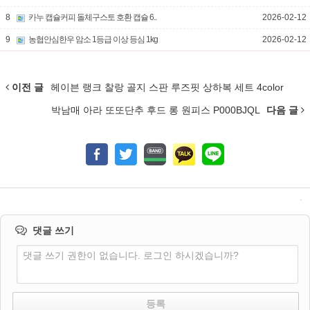
8
카누 캡슐커피 돌체구스토 호환 캡슐 6..
2026-02-12
9
농협안심한우 암소 1등급 이상 등심 1kg
2026-02-12
이전 글
헤이븐 랭크 찰랑 골지 스판 루즈핏 상하복 세트 4color
박남매 아라 또또단추 후드 롱 원피스 P000BJQL
다음 글
댓글 쓰기
댓글 쓰기 권한이 없습니다. 로그인 하시겠습니까?