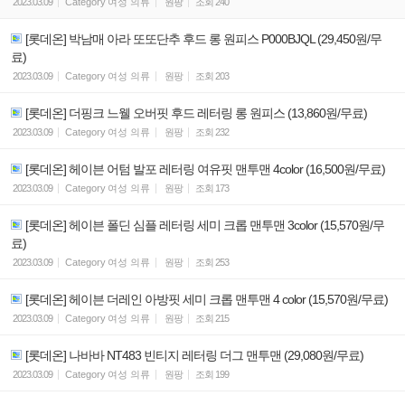
2023.03.09
Category
여성 의류
원팡
조회
240
[롯데온] 박남매 아라 또또단추 후드 롱 원피스 P000BJQL (29,450원/무
료)
2023.03.09
Category
여성 의류
원팡
조회
203
[롯데온] 더핑크 느웰 오버핏 후드 레터링 롱 원피스 (13,860원/무료)
2023.03.09
Category
여성 의류
원팡
조회
232
[롯데온] 헤이븐 어텀 발포 레터링 여유핏 맨투맨 4color (16,500원/무료)
2023.03.09
Category
여성 의류
원팡
조회
173
[롯데온] 헤이븐 폴딘 심플 레터링 세미 크롭 맨투맨 3color (15,570원/무
료)
2023.03.09
Category
여성 의류
원팡
조회
253
[롯데온] 헤이븐 더레인 아방핏 세미 크롭 맨투맨 4 color (15,570원/무료)
2023.03.09
Category
여성 의류
원팡
조회
215
[롯데온] 나바바 NT483 빈티지 레터링 더그 맨투맨 (29,080원/무료)
2023.03.09
Category
여성 의류
원팡
조회
199