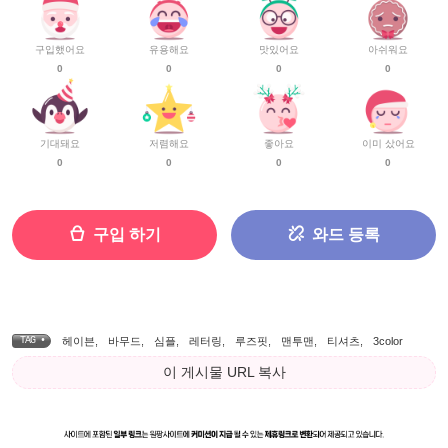
구입했어요
유용해요
맛있어요
아쉬워요
0
0
0
0
기대돼요
저렴해요
좋아요
이미 샀어요
0
0
0
0
구입 하기
와드 등록
TAG •
헤이븐
,
바무드
,
심플
,
레터링
,
루즈핏
,
맨투맨
,
티셔츠
,
3color
이 게시물 URL 복사