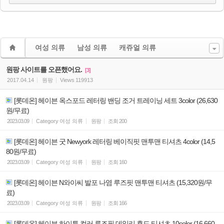
여성 의류
남성 의류
캐쥬얼 의류
원팡 사이트를 오픈했어요.
[3]
2017.04.14
원팡
Views
119913
[롯데온] 헤이븐 옥스포드 레터링 밴딩 조거 트레이닝 세트 3color (26,630
원/무료)
2023.03.09
Category
여성 의류
원팡
조회
200
[롯데온] 헤이븐 굿 Newyork 레터링 베이직핏 맨투맨 티셔츠 4color (14,5
80원/무료)
2023.03.09
Category
여성 의류
원팡
조회
160
[롯데온] 헤이븐 N와이씨 발포 나염 루즈핏 맨투맨 티셔츠 (15,320원/무
료)
2023.03.09
Category
여성 의류
원팡
조회
166
[롯데온] 헤이븐 하이튼 컬러 루즈핏 데일리 후드 티셔츠 10color (16,660