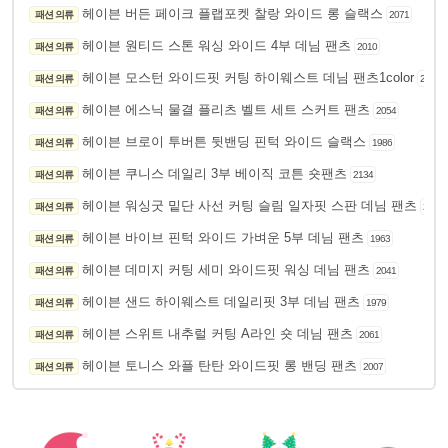
헤이븐 버든 페이크 플랩포켓 찰랑 와이드 롱 슬랙스
패션 의류
2071
헤이븐 원티드 스톤 워싱 와이드 4부 데님 팬츠
패션 의류
2010
헤이븐 모스턴 와이드핏 커팅 하이웨스트 데님 팬츠1color
패션 의류
2105
헤이븐 에스닉 물결 플리츠 벨트 세트 스커트 팬츠
패션 의류
2054
헤이븐 브로이 투버튼 뒷밴딩 핀턱 와이드 슬랙스
패션 의류
1986
헤이븐 쿠니스 데일리 3부 베이직 코튼 숏팬츠
패션 의류
2134
헤이븐 워싱굿 밑단 사선 커팅 슬림 일자핏 스판 데님 팬츠
패션 의류
2095
헤이븐 바이브 핀턱 와이드 가벼운 5부 데님 팬츠
패션 의류
1963
헤이븐 데미지 커팅 세미 와이드핏 워싱 데님 팬츠
패션 의류
2041
헤이븐 샌드 하이웨스트 데일리핏 3부 데님 팬츠
패션 의류
1979
헤이븐 스위트 내추럴 커팅 A라인 숏 데님 팬츠
패션 의류
2061
헤이븐 토니스 와플 탄탄 와이드핏 롱 밴딩 팬츠
패션 의류
2007