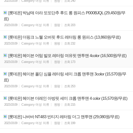
2023.03.09
Category
여성 의류
원팡
조회
240
[롯데온] 박남매 아라 또또단추 후드 롱 원피스 P000BJQL (29,450원/무
료)
2023.03.09
Category
여성 의류
원팡
조회
203
[롯데온] 더핑크 느웰 오버핏 후드 레터링 롱 원피스 (13,860원/무료)
2023.03.09
Category
여성 의류
원팡
조회
232
[롯데온] 헤이븐 어텀 발포 레터링 여유핏 맨투맨 4color (16,500원/무료)
2023.03.09
Category
여성 의류
원팡
조회
173
[롯데온] 헤이븐 폴딘 심플 레터링 세미 크롭 맨투맨 3color (15,570원/무
료)
2023.03.09
Category
여성 의류
원팡
조회
253
[롯데온] 헤이븐 더레인 아방핏 세미 크롭 맨투맨 4 color (15,570원/무료)
2023.03.09
Category
여성 의류
원팡
조회
215
[롯데온] 나바바 NT483 빈티지 레터링 더그 맨투맨 (29,080원/무료)
2023.03.09
Category
여성 의류
원팡
조회
199