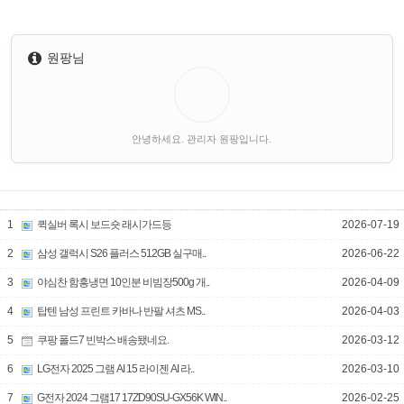
원팡님
안녕하세요. 관리자 원팡입니다.
1
퀵실버 록시 보드숏 래시가드등
2026-07-19
2
삼성 갤럭시 S26 플러스 512GB 실구매..
2026-06-22
3
야심찬 함흥냉면 10인분 비빔장500g 개..
2026-04-09
4
탑텐 남성 프린트 카바나 반팔 셔츠 MS..
2026-04-03
5
쿠팡 폴드7 빈박스 배송됐네요.
2026-03-12
6
LG전자 2025 그램 AI 15 라이젠 AI 라..
2026-03-10
7
G전자 2024 그램17 17ZD90SU-GX56K WIN..
2026-02-25