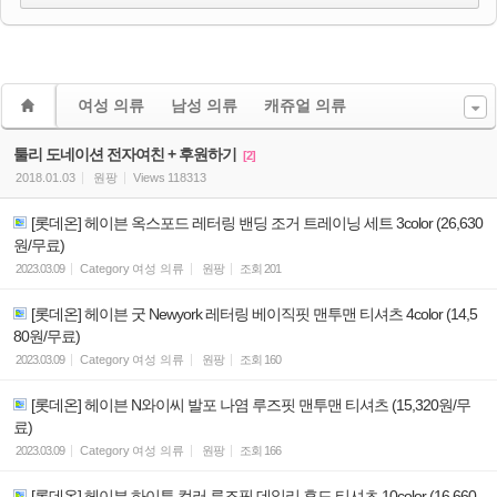
여성 의류
남성 의류
캐쥬얼 의류
툴리 도네이션 전자여친 + 후원하기
[2]
2018.01.03
원팡
Views
118313
[롯데온] 헤이븐 옥스포드 레터링 밴딩 조거 트레이닝 세트 3color (26,630
원/무료)
2023.03.09
Category
여성 의류
원팡
조회
201
[롯데온] 헤이븐 굿 Newyork 레터링 베이직핏 맨투맨 티셔츠 4color (14,5
80원/무료)
2023.03.09
Category
여성 의류
원팡
조회
160
[롯데온] 헤이븐 N와이씨 발포 나염 루즈핏 맨투맨 티셔츠 (15,320원/무
료)
2023.03.09
Category
여성 의류
원팡
조회
166
[롯데온] 헤이븐 하이튼 컬러 루즈핏 데일리 후드 티셔츠 10color (16,660