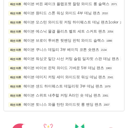
헤이븐 버든 페이크 플랩포켓 찰랑 와이드 롱 슬랙스
패션 의류
2071
헤이븐 원티드 스톤 워싱 와이드 4부 데님 팬츠
패션 의류
2010
헤이븐 모스턴 와이드핏 커팅 하이웨스트 데님 팬츠1color
패션 의류
2106
헤이븐 에스닉 물결 플리츠 벨트 세트 스커트 팬츠
패션 의류
2054
헤이븐 브로이 투버튼 뒷밴딩 핀턱 와이드 슬랙스
패션 의류
1986
헤이븐 쿠니스 데일리 3부 베이직 코튼 숏팬츠
패션 의류
2134
헤이븐 워싱굿 밑단 사선 커팅 슬림 일자핏 스판 데님 팬츠
패션 의류
2095
헤이븐 바이브 핀턱 와이드 가벼운 5부 데님 팬츠
패션 의류
1963
헤이븐 데미지 커팅 세미 와이드핏 워싱 데님 팬츠
패션 의류
2041
헤이븐 샌드 하이웨스트 데일리핏 3부 데님 팬츠
패션 의류
1979
헤이븐 스위트 내추럴 커팅 A라인 숏 데님 팬츠
패션 의류
2061
헤이븐 토니스 와플 탄탄 와이드핏 롱 밴딩 팬츠
패션 의류
2007