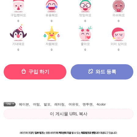
구입했어요
유용해요
맛있어요
아쉬워요
0
0
0
0
기대돼요
저렴해요
좋아요
이미 샀어요
0
0
0
0
구입 하기
와드 등록
TAG •
헤이븐
,
어텀
,
발포
,
레터링
,
여유핏
,
맨투맨
,
4color
이 게시물 URL 복사