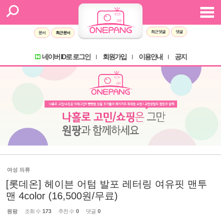
최근 댓글
댓글
문서
최근 문서
네이버 ID로 로그인
회원가입
이용안내
공지
l
l
l
여성 의류
[롯데온] 헤이븐 어텀 발포 레터링 여유핏 맨투
맨 4color (16,500원/무료)
원팡
조회 수
173
추천 수
0
댓글
0