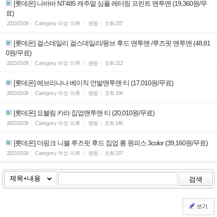
[롯데온] 나바바 NT485 캐주얼 심플 레터링 프린트 맨투맨 (19,360원/무
료)
2023.03.09
Category
여성 의류
원팡
조회
237
[롯데온] 걸스데일리 걸스데일리/몽브 후드 맨투맨 /루즈핏 맨투맨 (48,81
0원/무료)
2023.03.09
Category
여성 의류
원팡
조회
212
[롯데온] 에브리나나 베이직 언발맨투맨 티 (17,010원/무료)
2023.03.09
Category
여성 의류
원팡
조회
156
[롯데온] 요블림 카라 집업맨투맨 티 (20,010원/무료)
2023.03.09
Category
여성 의류
원팡
조회
146
[롯데온] 더핑크 니블 루즈핏 후드 집업 롱 원피스 3color (39,160원/무료)
2023.03.09
Category
여성 의류
원팡
조회
237
검색
쓰기