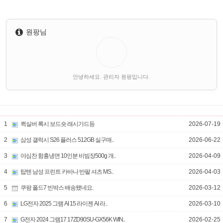
원팡님
안녕하세요. 관리자 원팡입니다.
1
퀵실버 록시 보드숏 래시가드등
2026-07-19
2
삼성 갤럭시 S26 플러스 512GB 실구매..
2026-06-22
3
야심찬 함흥냉면 10인분 비빔장500g 개..
2026-04-09
4
탑텐 남성 프린트 카바나 반팔 셔츠 MS..
2026-04-03
5
쿠팡 폴드7 빈박스 배송됐네요.
2026-03-12
6
LG전자 2025 그램 AI 15 라이젠 AI 라..
2026-03-10
7
G전자 2024 그램17 17ZD90SU-GX56K WIN..
2026-02-25