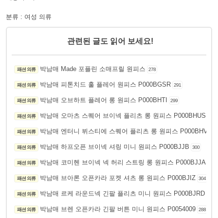
분류 : 여성 의류
관련된 글도 읽어 보세요!
박남매 Made 포플린 소매프릴 원피스
패션 의류
278
박남매 피톤치드 훌 플레어 원피스 P000BGSR
패션 의류
291
박남매 오브하트 플레어 롱 원피스 P000BHTI
패션 의류
299
박남매 오마츠 스퀘어 브이넥 플리츠 롱 원피스 P000BHUS
패션 의류
296
박남매 엔터니 뷔스티에 스퀘어 플리츠 롱 원피스 P000BHVG
패션 의류
2
박남매 하프오픈 브이넥 셔링 미니 원피스 P000BJJB
패션 의류
300
박남매 코미헨 브이넥 넥 허리 스트링 롱 원피스 P000BJJA
패션 의류
306
박남매 브아론 오픈카라 포켓 셔츠 롱 원피스 P000BJIZ
패션 의류
304
박남매 르케 라운드넥 긴팔 플리츠 미니 원피스 P000BJRD
패션 의류
259
박남매 브렌 오픈카라 긴팔 버튼 미니 원피스 P0054009
패션 의류
288