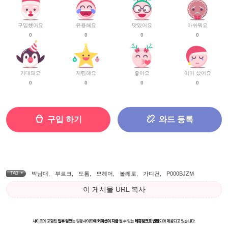
구입했어요
유용해요
맛있어요
아쉬워요
0
0
0
0
기대돼요
저렴해요
좋아요
이미 샀어요
0
0
0
0
구입 하기
와드 등록
TAG •
박남매
,
부르크
,
도톰
,
모헤어
,
볼레로
,
가디건
,
P000BJZM
이 게시물 URL 복사