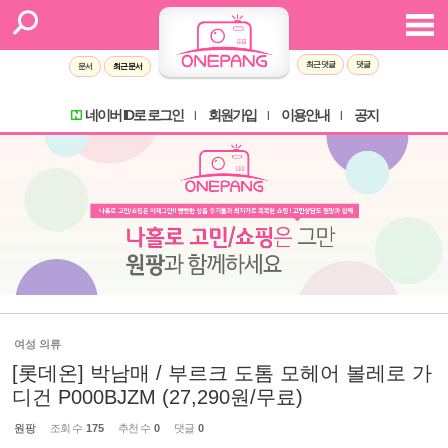
최근 댓글
댓글
문서
최근 문서
네이버 ID로 로그인
회원가입
이용안내
공지
l
l
l
여성 의류
[롯데온] 박남매 / 부르크 도톰 모헤어 볼레로 가
디건 P000BJZM (27,290원/무료)
원팡
조회 수
175
추천 수
0
댓글
0