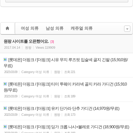
여성 의류
남성 의류
캐쥬얼 의류
원팡 사이트를 오픈했어요.
[3]
2017.04.14
원팡
Views
119909
[롯데온] 더핑크 / [더핑크] 시유 무지 루즈핏 입술넥 골지 긴팔 (15,910원/
무료)
2023.03.09
Category
여성 의류
원팡
조회
221
[롯데온] 더핑크 / [더핑크] 티미 투웨이 카라넥 골지 카라 가디건 (15,910
원/무료)
2023.03.09
Category
여성 의류
원팡
조회
189
[롯데온] 더핑크 / [더핑크] 유키 단가라 단추 가디건 (14,970원/무료)
2023.03.09
Category
여성 의류
원팡
조회
173
[롯데온] 더핑크 / [더핑크] 딩가 크롭 나시+볼레로 가디건 (18,900원/무료)
2023.03.09
Category
여성 의류
원팡
조회
183