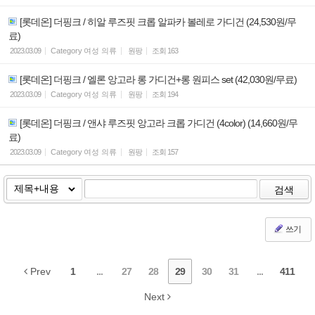
[롯데온] 더핑크 / 히알 루즈핏 크롭 알파카 볼레로 가디건 (24,530원/무
료)
2023.03.09
Category
여성 의류
원팡
조회
163
[롯데온] 더핑크 / 엘론 앙고라 롱 가디건+롱 원피스 set (42,030원/무료)
2023.03.09
Category
여성 의류
원팡
조회
194
[롯데온] 더핑크 / 앤샤 루즈핏 앙고라 크롭 가디건 (4color) (14,660원/무
료)
2023.03.09
Category
여성 의류
원팡
조회
157
검색
쓰기
Prev
1
...
27
28
29
30
31
...
411
Next