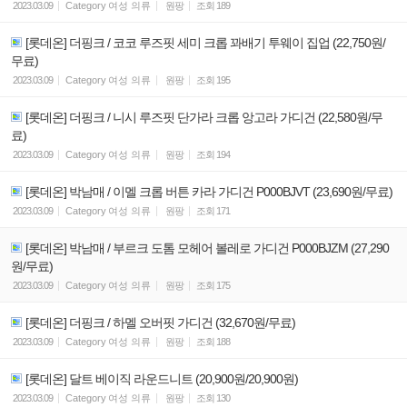
2023.03.09
Category
여성 의류
원팡
조회
189
[롯데온] 더핑크 / 코코 루즈핏 세미 크롭 꽈배기 투웨이 집업 (22,750원/
무료)
2023.03.09
Category
여성 의류
원팡
조회
195
[롯데온] 더핑크 / 니시 루즈핏 단가라 크롭 앙고라 가디건 (22,580원/무
료)
2023.03.09
Category
여성 의류
원팡
조회
194
[롯데온] 박남매 / 이멜 크롭 버튼 카라 가디건 P000BJVT (23,690원/무료)
2023.03.09
Category
여성 의류
원팡
조회
171
[롯데온] 박남매 / 부르크 도톰 모헤어 볼레로 가디건 P000BJZM (27,290
원/무료)
2023.03.09
Category
여성 의류
원팡
조회
175
[롯데온] 더핑크 / 하멜 오버핏 가디건 (32,670원/무료)
2023.03.09
Category
여성 의류
원팡
조회
188
[롯데온] 달트 베이직 라운드니트 (20,900원/20,900원)
2023.03.09
Category
여성 의류
원팡
조회
130