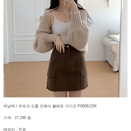
박남매 / 부르크 도톰 모헤어 볼레로 가디건 P000BJZM
가격 : 27,290 원
배송비 : 무료