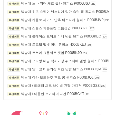
박남매 노바 워머 세트 폴라 원피스 P000BJSJ
패션 의류
253
박남매 위츠 스퀘어 뷔스티에 밑단 슬릿 롱 원피스 P000BJVQ
패션 의류
박남매 카를로 사이드 단추 뷔스티에 원피스 P000BJVP
패션 의류
293
박남매 스콜스 가슴포켓 크롭셋업 P000BJZG
패션 의류
227
박남매 블레이스 트위드 미니 반팔 원피스 P000BKEO
패션 의류
224
박남매 로드웰 벨벳 미니 원피스 H000BKEJ
패션 의류
246
박남매 르누아 크롭세트 셋업 P000BKJO
패션 의류
222
박남매 포터링 데님 맥시기장 뷔스티에 멜빵 원피스 P000BIVD
패션 의류
박남매 알비코 미들기장 셔츠 남방 원피스 P000BJQM
패션 의류
190
박남매 아라 또또단추 후드 롱 원피스 P000BJQL
패션 의류
203
박남매 / 라페터 체크 브이넥 긴팔 가디건 P000BGSZ
패션 의류
229
박남매 / 마들렌 브이넥 가디건 P000BGYT
패션 의류
181