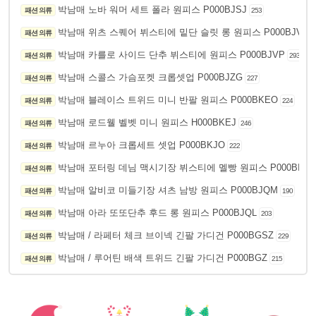
박남매 노바 워머 세트 폴라 원피스 P000BJSJ
패션 의류
253
박남매 위츠 스퀘어 뷔스티에 밑단 슬릿 롱 원피스 P000BJVQ
패션 의류
박남매 카를로 사이드 단추 뷔스티에 원피스 P000BJVP
패션 의류
293
박남매 스콜스 가슴포켓 크롭셋업 P000BJZG
패션 의류
227
박남매 블레이스 트위드 미니 반팔 원피스 P000BKEO
패션 의류
224
박남매 로드웰 벨벳 미니 원피스 H000BKEJ
패션 의류
246
박남매 르누아 크롭세트 셋업 P000BKJO
패션 의류
222
박남매 포터링 데님 맥시기장 뷔스티에 멜빵 원피스 P000BIVD
패션 의류
박남매 알비코 미들기장 셔츠 남방 원피스 P000BJQM
패션 의류
190
박남매 아라 또또단추 후드 롱 원피스 P000BJQL
패션 의류
203
박남매 / 라페터 체크 브이넥 긴팔 가디건 P000BGSZ
패션 의류
229
박남매 / 루어틴 배색 트위드 긴팔 가디건 P000BGZ
패션 의류
215