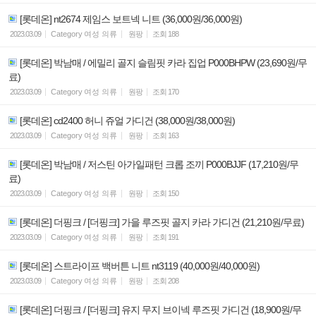
[롯데온] nt2674 제임스 보트넥 니트 (36,000원/36,000원)
2023.03.09
Category
여성 의류
원팡
조회
188
[롯데온] 박남매 / 에밀리 골지 슬림핏 카라 집업 P000BHPW (23,690원/무
료)
2023.03.09
Category
여성 의류
원팡
조회
170
[롯데온] cd2400 허니 쥬얼 가디건 (38,000원/38,000원)
2023.03.09
Category
여성 의류
원팡
조회
163
[롯데온] 박남매 / 저스틴 아가일패턴 크롭 조끼 P000BJJF (17,210원/무
료)
2023.03.09
Category
여성 의류
원팡
조회
150
[롯데온] 더핑크 / [더핑크] 가을 루즈핏 골지 카라 가디건 (21,210원/무료)
2023.03.09
Category
여성 의류
원팡
조회
191
[롯데온] 스트라이프 백버튼 니트 nt3119 (40,000원/40,000원)
2023.03.09
Category
여성 의류
원팡
조회
208
[롯데온] 더핑크 / [더핑크] 유지 무지 브이넥 루즈핏 가디건 (18,900원/무