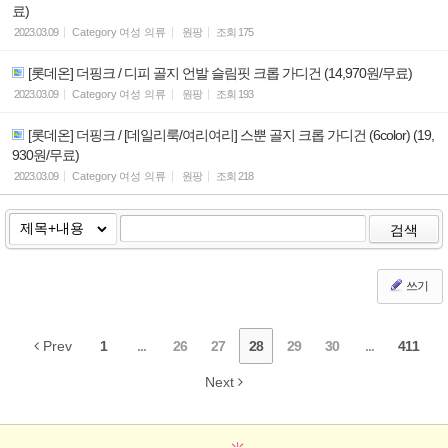
료)
2023.03.09
Category
여성 의류
원팡
조회
175
[롯데온] 더핑크 / 디피 골지 언발 슬림핏 크롭 가디건 (14,970원/무료)
2023.03.09
Category
여성 의류
원팡
조회
193
[롯데온] 더핑크 / [데일리룩/여리여리] 스뿐 골지 크롭 가디건 (6color) (19,
930원/무료)
2023.03.09
Category
여성 의류
원팡
조회
218
검색
쓰기
Prev
1
...
26
27
28
29
30
...
411
Next