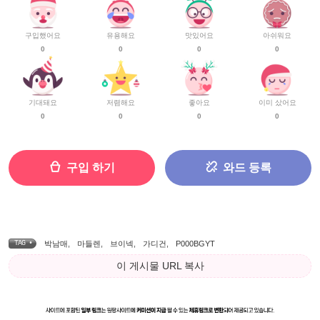
구입했어요
유용해요
맛있어요
아쉬워요
0
0
0
0
기대돼요
저렴해요
좋아요
이미 샀어요
0
0
0
0
구입 하기
와드 등록
TAG •
박남매
,
마들렌
,
브이넥
,
가디건
,
P000BGYT
이 게시물 URL 복사