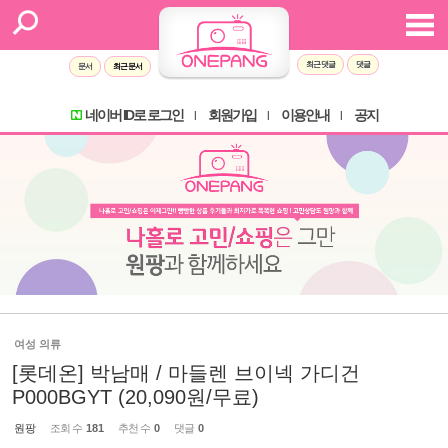
최근 댓글
댓글
문서
최근 문서
네이버 ID로 로그인
회원가입
이용안내
공지
l
l
l
여성 의류
[롯데온] 박남매 / 마들렌 브이넥 가디건
P000BGYT (20,090원/무료)
원팡
조회 수
181
추천 수
0
댓글
0