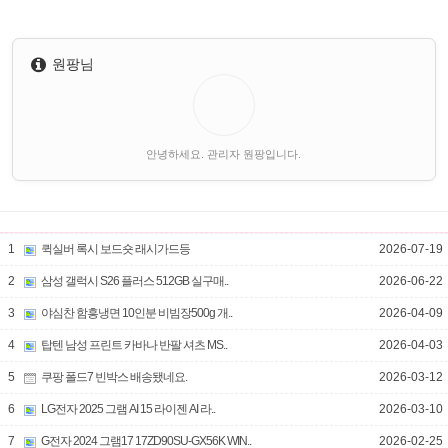
원팡님
안녕하세요. 관리자 원팡입니다.
1
퀵실버 록시 보드숏 래시가드등
2026-07-19
2
삼성 갤럭시 S26 플러스 512GB 실구매..
2026-06-22
3
야심찬 함흥냉면 10인분 비빔장500g 개..
2026-04-09
4
탑텐 남성 프린트 카바나 반팔 셔츠 MS..
2026-04-03
5
쿠팡 폴드7 빈박스 배송됐네요.
2026-03-12
6
LG전자 2025 그램 AI 15 라이젠 AI 라..
2026-03-10
7
G전자 2024 그램17 17ZD90SU-GX56K WIN..
2026-02-25