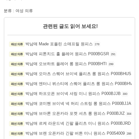
분류 : 여성 의류
관련된 글도 읽어 보세요!
박남매 Made 포플린 소매프릴 원피스
패션 의류
278
박남매 피톤치드 훌 플레어 원피스 P000BGSR
패션 의류
291
박남매 오브하트 플레어 롱 원피스 P000BHTI
패션 의류
299
박남매 오마츠 스퀘어 브이넥 플리츠 롱 원피스 P000BHUS
패션 의류
296
박남매 엔터니 뷔스티에 스퀘어 플리츠 롱 원피스 P000BHVG
패션 의류
2
박남매 하프오픈 브이넥 셔링 미니 원피스 P000BJJB
패션 의류
300
박남매 코미헨 브이넥 넥 허리 스트링 롱 원피스 P000BJJA
패션 의류
306
박남매 브아론 오픈카라 포켓 셔츠 롱 원피스 P000BJIZ
패션 의류
304
박남매 르케 라운드넥 긴팔 플리츠 미니 원피스 P000BJRD
패션 의류
259
박남매 브렌 오픈카라 긴팔 버튼 미니 원피스 P0054009
패션 의류
288