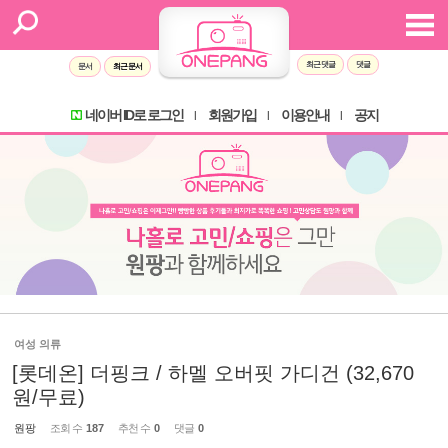
최근 댓글
댓글
문서
최근 문서
네이버 ID로 로그인
회원가입
이용안내
공지
l
l
l
여성 의류
[롯데온] 더핑크 / 하멜 오버핏 가디건 (32,670
원/무료)
원팡
조회 수
187
추천 수
0
댓글
0