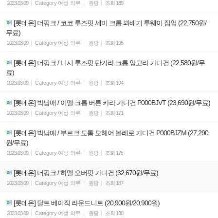
2023.03.09
Category
여성 의류
원팡
조회
189
[롯데온] 더핑크 / 코코 루즈핏 세미 크롭 꽈배기 투웨이 집업 (22,750원/
무료)
2023.03.09
Category
여성 의류
원팡
조회
195
[롯데온] 더핑크 / 니시 루즈핏 단가라 크롭 앙고라 가디건 (22,580원/무
료)
2023.03.09
Category
여성 의류
원팡
조회
194
[롯데온] 박남매 / 이멜 크롭 버튼 카라 가디건 P000BJVT (23,690원/무료)
2023.03.09
Category
여성 의류
원팡
조회
171
[롯데온] 박남매 / 부르크 도톰 모헤어 볼레로 가디건 P000BJZM (27,290
원/무료)
2023.03.09
Category
여성 의류
원팡
조회
175
[롯데온] 더핑크 / 하멜 오버핏 가디건 (32,670원/무료)
2023.03.09
Category
여성 의류
원팡
조회
187
[롯데온] 달트 베이직 라운드니트 (20,900원/20,900원)
2023.03.09
Category
여성 의류
원팡
조회
130