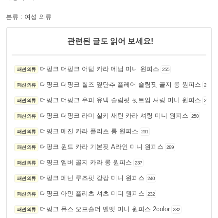
분류 : 여성 의류
관련된 글도 읽어 보세요!
더핑크 더핑크 어텀 카라 데님 미니 원피스
패션 의류
255
더핑크 더핑크 힐즈 옆단추 플레어 슬림핏 골지 롱 원피스
패션 의류
249
더핑크 더핑크 우피 유넥 슬림핏 뒷트임 셔링 미니 원피스
패션 의류
266
더핑크 더핑크 라미 실키 새틴 카라 셔링 미니 원피스
패션 의류
250
더핑크 메진 카라 플리츠 롱 원피스
패션 의류
231
더핑크 원드 카라 기본핏 A라인 미니 원피스
패션 의류
289
더핑크 엠버 골지 카라 롱 원피스
패션 의류
237
더핑크 페닌 루즈핏 캉캉 미니 원피스
패션 의류
240
더핑크 아민 플리츠 셔츠 미디 원피스
패션 의류
232
더핑크 뮤스 오프숄더 벨벳 미니 원피스 2color
패션 의류
232