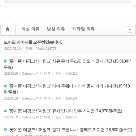
여성 의류
남성 의류
캐쥬얼 의류
모바일 페이지를 오픈하였습니다.
2017.05.19
원팡
Views
118778
[롯데온] 더핑크 / [더핑크] 시유 무지 루즈핏 입술넥 골지 긴팔 (15,910원/
무료)
2023.03.09
Category
여성 의류
원팡
조회
221
[롯데온] 더핑크 / [더핑크] 티미 투웨이 카라넥 골지 카라 가디건 (15,910
원/무료)
2023.03.09
Category
여성 의류
원팡
조회
189
[롯데온] 더핑크 / [더핑크] 유키 단가라 단추 가디건 (14,970원/무료)
2023.03.09
Category
여성 의류
원팡
조회
173
[롯데온] 더핑크 / [더핑크] 딩가 크롭 나시+볼레로 가디건 (18,900원/무료)
2023.03.09
Category
여성 의류
원팡
조회
183