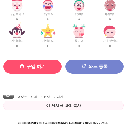
구입했어요
유용해요
맛있어요
아쉬워요
0
0
0
0
기대돼요
저렴해요
좋아요
이미 샀어요
0
0
0
0
구입 하기
와드 등록
TAG •
더핑크
,
하멜
,
오버핏
,
가디건
이 게시물 URL 복사