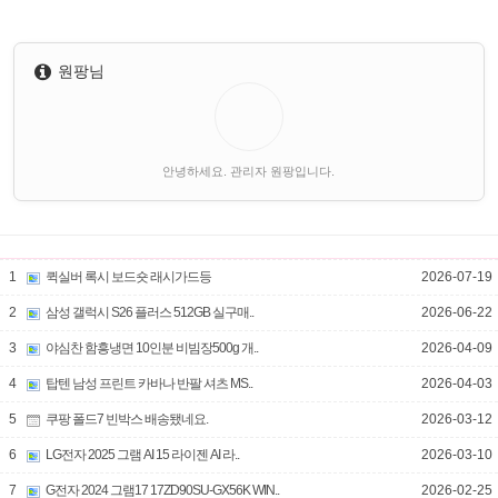
원팡님
안녕하세요. 관리자 원팡입니다.
1
퀵실버 록시 보드숏 래시가드등
2026-07-19
2
삼성 갤럭시 S26 플러스 512GB 실구매..
2026-06-22
3
야심찬 함흥냉면 10인분 비빔장500g 개..
2026-04-09
4
탑텐 남성 프린트 카바나 반팔 셔츠 MS..
2026-04-03
5
쿠팡 폴드7 빈박스 배송됐네요.
2026-03-12
6
LG전자 2025 그램 AI 15 라이젠 AI 라..
2026-03-10
7
G전자 2024 그램17 17ZD90SU-GX56K WIN..
2026-02-25