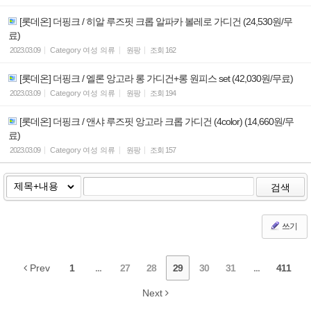
[롯데온] 더핑크 / 히알 루즈핏 크롭 알파카 볼레로 가디건 (24,530원/무
료)
2023.03.09
Category
여성 의류
원팡
조회
162
[롯데온] 더핑크 / 엘론 앙고라 롱 가디건+롱 원피스 set (42,030원/무료)
2023.03.09
Category
여성 의류
원팡
조회
194
[롯데온] 더핑크 / 앤샤 루즈핏 앙고라 크롭 가디건 (4color) (14,660원/무
료)
2023.03.09
Category
여성 의류
원팡
조회
157
검색
쓰기
Prev
1
...
27
28
29
30
31
...
411
Next