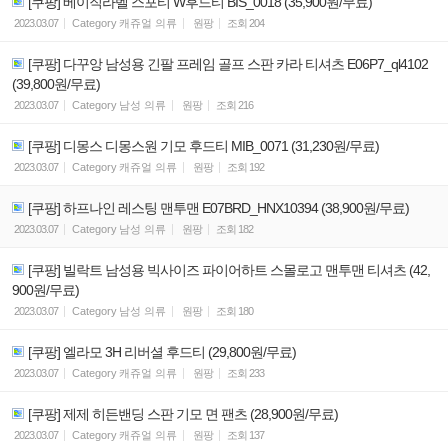
[쿠팡] 베이직라벨 스포티 W후드티 BIS_0018 (35,900원/무료)
2023.03.07
Category
캐쥬얼 의류
원팡
조회
204
[쿠팡] 다꾸앙 남성용 긴팔 프레임 골프 스판 카라 티셔츠 E06P7_ql4102
(39,800원/무료)
2023.03.07
Category
남성 의류
원팡
조회
216
[쿠팡] 디몽스 디몽스원 기모 후드티 MIB_0071 (31,230원/무료)
2023.03.07
Category
캐쥬얼 의류
원팡
조회
192
[쿠팡] 하프나인 레스팅 맨투맨 E07BRD_HNX10394 (38,900원/무료)
2023.03.07
Category
남성 의류
원팡
조회
182
[쿠팡] 빌락트 남성용 빅사이즈 파이어하트 스몰로고 맨투맨 티셔츠 (42,
900원/무료)
2023.03.07
Category
남성 의류
원팡
조회
180
[쿠팡] 엘라모 3H 리버셜 후드티 (29,800원/무료)
2023.03.07
Category
캐쥬얼 의류
원팡
조회
233
[쿠팡] 제제 히든밴딩 스판 기모 면 팬츠 (28,900원/무료)
2023.03.07
Category
캐쥬얼 의류
원팡
조회
137