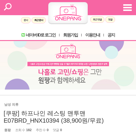
최근 댓글
댓글
문서
최근 문서
네이버 ID로 로그인
회원가입
이용안내
공지
l
l
l
남성 의류
[쿠팡] 하프나인 레스팅 맨투맨
E07BRD_HNX10394 (38,900원/무료)
원팡
조회 수
182
추천 수
0
댓글
0