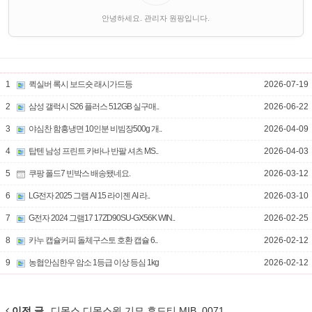
안녕하세요. 관리자 원팡입니다.
1
퀵실버 록시 보드숏 래시가드등
2026-07-19
2
삼성 갤럭시 S26 플러스 512GB 실구매..
2026-06-22
3
야심찬 함흥냉면 10인분 비빔장500g 개..
2026-04-09
4
탑텐 남성 프린트 카바나 반팔 셔츠 MS..
2026-04-03
5
쿠팡 폴드7 빈박스 배송됐네요.
2026-03-12
6
LG전자 2025 그램 AI 15 라이젠 AI 라..
2026-03-10
7
G전자 2024 그램17 17ZD90SU-GX56K WIN..
2026-02-25
8
카누 캡슐커피 돌체구스토 호환 캡슐 6..
2026-02-12
9
농협안심한우 암소 1등급 이상 등심 1kg
2026-02-12
이전 글
디몽스 디몽스원 기모 후드티 MIB_0071