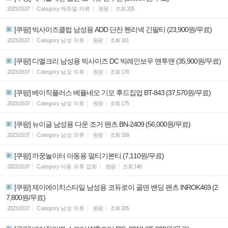
2023.03.07
Category
캐쥬얼 의류
원팡
조회
205
[쿠팡] 빅사이즈클럽 남성용 ADD 단잔 헨리넥 긴팔티 (23,900원/무료)
2023.03.07
Category
남성 의류
원팡
조회
161
[쿠팡] 디엘크리 남성용 빅사이즈 DC 빅레인보우 맨투맨 (35,900원/무료)
2023.03.07
Category
남성 의류
원팡
조회
176
[쿠팡] 베이직플러스 베플네오 기모 후드집업 BT-843 (37,570원/무료)
2023.03.07
Category
남성 의류
원팡
조회
175
[쿠팡] 뉴이글 남성용 다운 조거 팬츠 BN-2409 (56,000원/무료)
2023.03.07
Category
남성 의류
원팡
조회
169
[쿠팡] 까꿍놀이터 아동용 멀티기본티 (7,110원/무료)
2023.03.07
Category
아동 의류 잡화
원팡
조회
148
[쿠팡] 제이에이치스타일 남성용 코듀로이 골덴 밴딩 팬츠 INROK469 (2
7,800원/무료)
2023.03.07
Category
남성 의류
원팡
조회
205