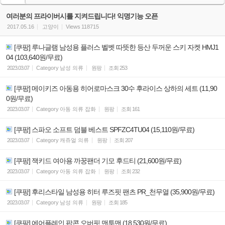
여러분의 프라이버시를 지켜드립니다! 익명기능 오픈
2017.05.16
고양이
Views
118715
[쿠팡] 루나글램 남성용 플러스 벨벳 따뜻한 등산 두꺼운 스키 자켓 HMJ1
04 (103,640원/무료)
2023.03.07
Category
남성 의류
원팡
조회
253
[쿠팡] 메이키즈 아동용 히어로마스크 30수 후라이스 상하의 세트 (11,90
0원/무료)
2023.03.07
Category
아동 의류 잡화
원팡
조회
161
[쿠팡] 스파오 소프트 덤블 베스트 SPFZC4TU04 (15,110원/무료)
2023.03.07
Category
캐쥬얼 의류
원팡
조회
207
[쿠팡] 잭키드 여아용 까꿍팬더 기모 후드티 (21,600원/무료)
2023.03.07
Category
아동 의류 잡화
원팡
조회
232
[쿠팡] 후리스타일 남성용 히터 루즈핏 팬츠 PR_천무열 (35,900원/무료)
2023.03.07
Category
남성 의류
원팡
조회
185
[쿠팡] 에어플레인 팝콘 오버핏 맨투맨 (18,530원/무료)