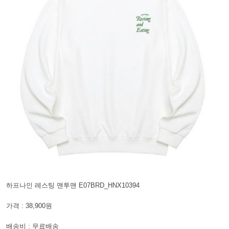
하프나인 레스팅 맨투맨 E07BRD_HNX10394
가격 : 38,900원
배송비 : 무료배송