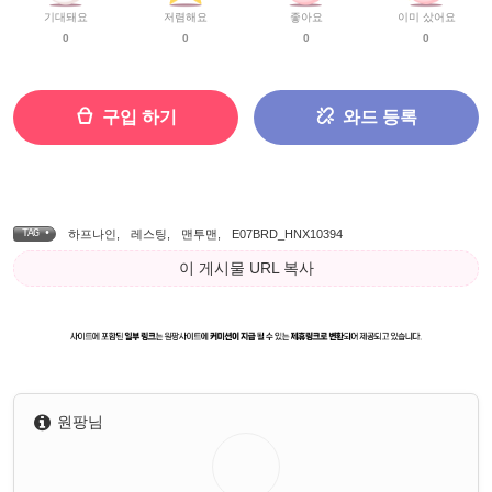
기대돼요
저렴해요
좋아요
이미 샀어요
0
0
0
0
구입 하기
와드 등록
TAG •
하프나인
,
레스팅
,
맨투맨
,
E07BRD_HNX10394
이 게시물 URL 복사
원팡님