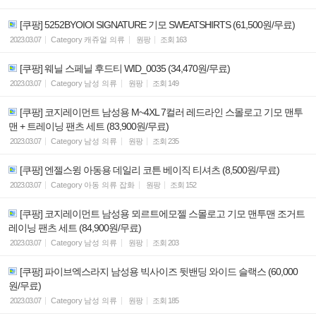
[쿠팡] 5252BYOIOI SIGNATURE 기모 SWEATSHIRTS (61,500원/무료)
2023.03.07
Category
캐쥬얼 의류
원팡
조회
163
[쿠팡] 웨닐 스페닐 후드티 WID_0035 (34,470원/무료)
2023.03.07
Category
남성 의류
원팡
조회
149
[쿠팡] 코지레이먼트 남성용 M~4XL 7컬러 레드라인 스몰로고 기모 맨투
맨 + 트레이닝 팬츠 세트 (83,900원/무료)
2023.03.07
Category
남성 의류
원팡
조회
235
[쿠팡] 엔젤스윙 아동용 데일리 코튼 베이직 티셔츠 (8,500원/무료)
2023.03.07
Category
아동 의류 잡화
원팡
조회
152
[쿠팡] 코지레이먼트 남성용 뫼르트에모젤 스몰로고 기모 맨투맨 조거트
레이닝 팬츠 세트 (84,900원/무료)
2023.03.07
Category
남성 의류
원팡
조회
203
[쿠팡] 파이브엑스라지 남성용 빅사이즈 뒷밴딩 와이드 슬랙스 (60,000
원/무료)
2023.03.07
Category
남성 의류
원팡
조회
185