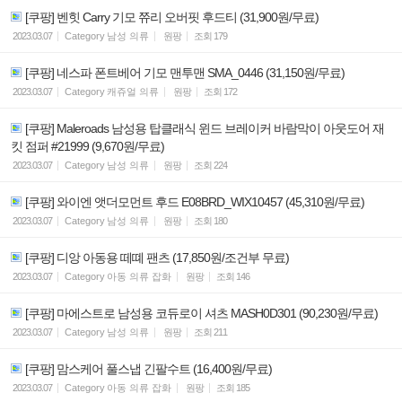
[쿠팡] 벤힛 Carry 기모 쮸리 오버핏 후드티 (31,900원/무료)
2023.03.07
Category
남성 의류
원팡
조회
179
[쿠팡] 네스파 폰트베어 기모 맨투맨 SMA_0446 (31,150원/무료)
2023.03.07
Category
캐쥬얼 의류
원팡
조회
172
[쿠팡] Maleroads 남성용 탑클래식 윈드 브레이커 바람막이 아웃도어 재
킷 점퍼 #21999 (9,670원/무료)
2023.03.07
Category
남성 의류
원팡
조회
224
[쿠팡] 와이엔 앳더모먼트 후드 E08BRD_WIX10457 (45,310원/무료)
2023.03.07
Category
남성 의류
원팡
조회
180
[쿠팡] 디앙 아동용 떼뗴 팬츠 (17,850원/조건부 무료)
2023.03.07
Category
아동 의류 잡화
원팡
조회
146
[쿠팡] 마에스트로 남성용 코듀로이 셔츠 MASH0D301 (90,230원/무료)
2023.03.07
Category
남성 의류
원팡
조회
211
[쿠팡] 맘스케어 풀스냅 긴팔수트 (16,400원/무료)
2023.03.07
Category
아동 의류 잡화
원팡
조회
185