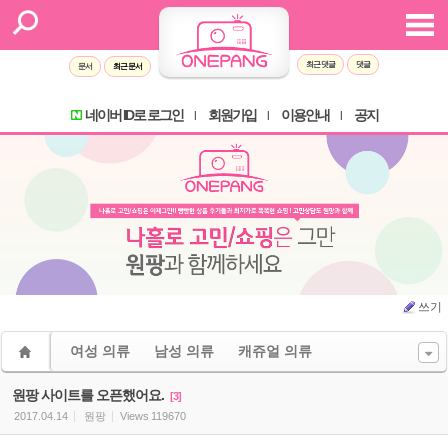
Sketchbook5, 스케치북5
Sketchbook5, 스케치북5
최근 댓글
댓글
문서
최근 문서
네이버 ID로 로그인
회원가입
이용안내
공지
l
l
l
쓰기
여성 의류
남성 의류
캐쥬얼 의류
원팡 사이트를 오픈했어요.
[3]
2017.04.14
원팡
Views
119670