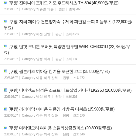
[쿠팡] 진마니아 포워드 기모 후드티셔츠 TH-304 (40,900원/무료)
2023.03.07
Category
캐쥬얼 의류
원팡
조회
202
[쿠팡] 지쎄 제이슈 천연양가죽 수제화 퍼안감 소피 미들부츠 (122,600원/
무료)
2023.03.07
Category
패션 신발
원팡
조회
3628
[쿠팡] 벤힛 루니툰 오버핏 특양면 맨투맨 WBRTOM3001D (22,790원/무
료)
2023.03.07
Category
남성 의류
원팡
조회
194
[쿠팡] 월튼키즈 여아용 한겨울 포근한 코트 (35,880원/무료)
2023.03.07
Category
아동 의류 잡화
원팡
조회
172
[쿠팡] 더마인드 남성용 소프트 니트집업 가디건 LK2750 (26,050원/무료)
2023.03.07
Category
남성 의류
원팡
조회
216
[쿠팡] 라라아망 여아용 귀욤양 가방 롱 티셔츠 (15,980원/무료)
2023.03.07
Category
아동 의류 잡화
원팡
조회
170
[쿠팡] 마리앤모리 여아용 스텔라상큼원피스 (20,800원/무료)
2023.03.07
Category
아동 의류 잡화
원팡
조회
146