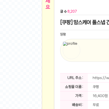
른
용인 캐리비안베이 워터파크 이용권
- 원팡
글 수
8,207
아디제로 보스턴 12 JQ2552 러닝화
- 원팡
메
QCY C30S 방수 오픈이어 블루투스 6.0 무
[쿠팡] 맘스케어 풀스냅 긴
뉴
LG전자 Full HD PC 모니터 24MS500 10
(버거킹) 와퍼+코카콜라(R)+21치즈스틱
- 원
원팡
1
버거킹 불고기와퍼주니어+콰치와퍼주니어+코카
알뜰 쇼핑
K2 씬에어 오리지널 25SS 역시즌 남여 씬에
스테비아 방울 토마토 2kg
- 원팡
2
발리 자유여행 꾸따 솔리아 르기안 5일 or 6일
해외쇼핑
인도모크샤 인센스스틱 400스틱
- 원팡
한우 우삼겹 1 kg
- 원팡
3
산더미 소고기 등심세트 1kg 토시+부채+갈비
URL 주소 :
https://
맛집 인증샷
에이수스 2024 TUF 게이밍 A16 라이젠9 라
쇼핑몰 이름 :
쿠팡
B
필터 없는 트레비 방수비데 UB-1000 자가설
베스트 유머
SD 카드 EMMC 연결 pcb 선
- 원팡
가격 :
16,400원
암바사 제로 345ml, 24개
- 원팡
N
배송비 :
무료
빨간 사과 5kg (24-26과내외)
- 원팡