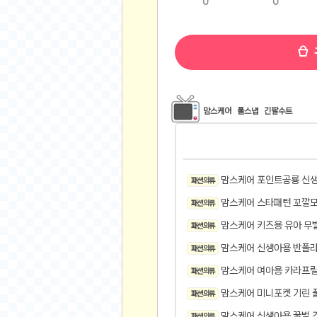
0
0
비트소닉(Bitsonic)
후오비(Huobi)
지렁이 게임
고팍스(GoPax)
커뮤니티
맘스케어
풀스냅
긴팔수트
자유 게시판
가상 화폐
스폐셜 게시판
맘스케어 포인트공룡 신생
패션 의류
심리 테스트
맘스케어 스타패턴 꼬깔
집 꾸미기
패션 의류
지식 노하우
맘스케어 키즈용 유아 무
패션 의류
반려 동물
맘스케어 신생아용 반폴
패션 의류
애니메이션
맘스케어 여아용 카라프
패션 의류
자취 게시판
맘스케어 미니포켓 기린
패션 의류
리그오브레전드
맘스케어 신생아용 꿀벌 긴
패션 의류