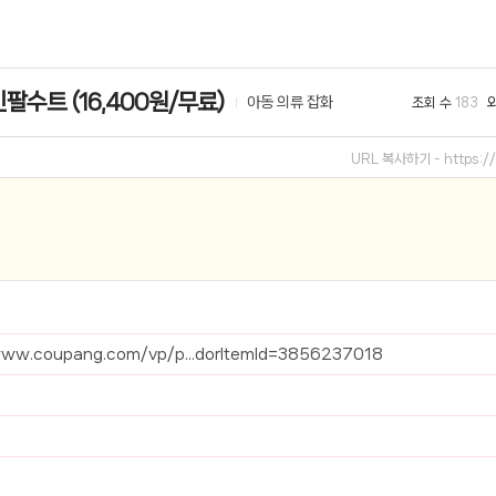
선 이어폰 러닝
- 원팡
팔수트 (16,400원/무료)
아동 의류 잡화
조회 수
183
0hz
- 원팡
팡
URL 복사하기 -
https:
콜라(L)+프렌치프라이(L)
- 원팡
어 오리지널 KMW23551 KWW23552
- 원팡
 호텔 조식 왕복픽업 까지
- 원팡
+우삼겹 등
- 원팡
www.coupang.com/vp/p...dorItemId=3856237018
이젠 7000 시리즈 지포스 RTX 4060 FA607PV-QT076
- 원팡
치
- 원팡