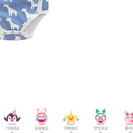
기대돼요
유용해요
저렴해요
맛있어요
좋아