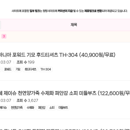
제목
3
[쿠팡] 진마니아 포워드 기모 후드티셔츠 TH-304 (40,900원/무료)
.03.07
조회 수
199
포워드
기모
후드티셔츠
TH-304
[쿠팡] 지쎄 제이슈 천연양가죽 수제화 퍼안감 소피 미들부츠 (122,
.03.07
조회 수
3,627
제이슈
천연양가죽
수제화
퍼안감
소피
미들부츠