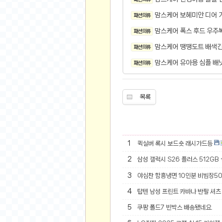
오버워치
맘스케어 보헤미안 디어 
패션 의류
재테크
맘스케어 폭스 후드 우주
요청 게시판
패션 의류
공지사항
맘스케어 땡땡도트 배색긴
패션 의류
주식
맘스케어 유아용 심플 배
패션 의류
스티커 환전소
등업 안내
목록
원팡 홍보 이벤트
음악
익명
1
퀵실버 록시 보드숏 래시가드등
익명 게시판
2
삼성 갤럭시 S26 플러스 512GB
고민 게시판
3
야심찬 함흥냉면 10인분 비빔장5
결정 장애
4
탑텐 남성 프린트 카바나 반팔 셔츠 
정치 토론
일기장
5
쿠팡 폴드7 빈박스 배송됐네요.
연애 게시판