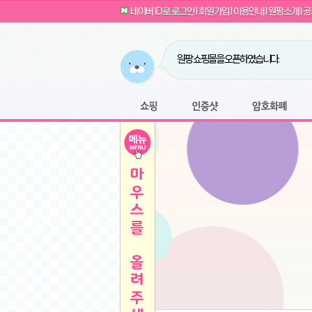
G전자 2024 그램17 17ZD90SU-GX56K 
귀여운 토끼 팡이 이모티콘 출시 안내
네이버 ID로 로그인
l
회원가입
l
이용안내
l
원팡소개
l
공
카누 캡슐커피 돌체구스토 호환 캡슐 6종 48
툴리 비트코인 방송 단톡방 링크
농협안심한우 암소 1등급 이상 등심 1kg
- 원팡
당도선별과 고당도 제주 레드향 1.5kg 소과 외
원팡 쇼핑몰을 오픈하였습니다.
버거킹 불고기와퍼+콜라R+너겟킹4조각
- 원
원팡사이트는 웹 마이닝을 진행하지 않습
디센느 태블릿 거치대 침대 스텐드
- 원팡
전자여자 친구 기능을 도입하였습니다.
*1
마타스튜디오 T1 태블릿 침대 거치대 스텐드
-
쇼핑
인증샷
암호화폐
Sobergo 스마트 윈도우 로봇 청소기 3세대 
툴리 도네이션 전자여친 + 후원하기
*2
잠실 롯데월드 어드벤처 자유 이용권
- 원팡
모바일 페이지를 오픈하였습니다.
아메리칸스탠다드 아쿠아2 비데 IPX7 방수 
방수 비데 FULL스텐노즐 IPX5 방수형 전자
스티커 기능을 새롭게 오픈 하였습니다.
*1
단
QCY Crossky C50 오픈 이어 블루투스 이
여러분의 프라이버시를 지켜드립니다! 익
축
MUCAI 휴대용 14인치 포터블 디스플레이
- 
픈
원팡 오픈 기념! 문화상품권 증정 이벤트
HISENSE 4K UHD QLED 85인치 85Q6
키
LG전자 울트라PC 15U50T-GR3CK
- 원팡
/
짜파게티 10봉
- 원팡
돌체구스토 커피머신 지니오S +머그325ml+
빠
김해 롯데 워터파크 하이3 종일권
- 원팡