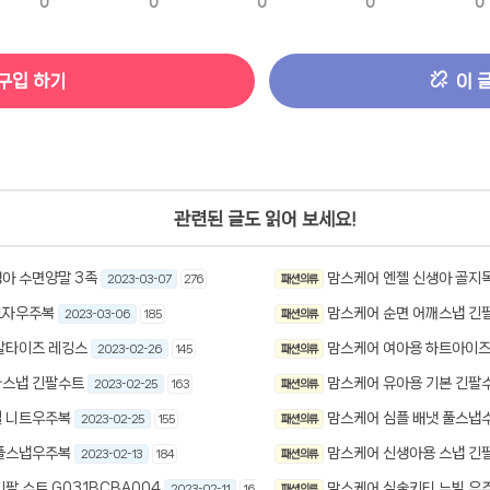
0
0
0
0
0
구입 하기
이 
관련된 글도 읽어 보세요!
아 수면양말 3족
맘스케어 엔젤 신생아 골지목
2023-03-07
276
패션 의류
모자우주복
맘스케어 순면 어깨스냅 긴
2023-03-06
185
패션 의류
발타이즈 레깅스
맘스케어 여아용 하트아이즈
2023-02-26
145
패션 의류
라스냅 긴팔수트
맘스케어 유아용 기본 긴팔수
2023-02-25
163
패션 의류
릴 니트우주복
맘스케어 심플 배냇 풀스냅
2023-02-25
155
패션 의류
 풀스냅우주복
맘스케어 신생아용 스냅 긴
2023-02-13
184
패션 의류
팔 수트 G031BCBA004
맘스케어 심술키티 누빔 우
2023-02-11
168
패션 의류