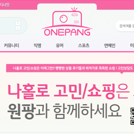
WIN11 16GB램
- 원팡
지사항
개입 골라담기
- 원팡
 로얄과
- 원팡
팡
니다.
*1
 원팡
커뮤니티
익명
유머
스포츠
연예인
미용
6.2cm 울트라 슬림/5600PA 흡입/인터랙티브/한국어 어댑터 및 사용 설명서
- 원팡
필터없는 직수형 건조기능 있음
- 원팡
식비데 코나에코홈 CONA-3000
- 원팡
어폰
- 원팡
명기능 오
원팡
N
- 원팡
쿠션담요+텀블러400ml
- 원팡