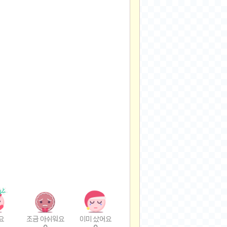
요
조금 아쉬워요
이미 샀어요