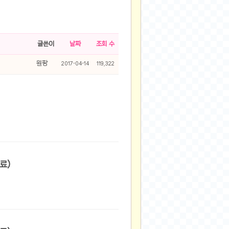
글쓴이
날짜
조회 수
원팡
2017-04-14
119,322
600원/무료)