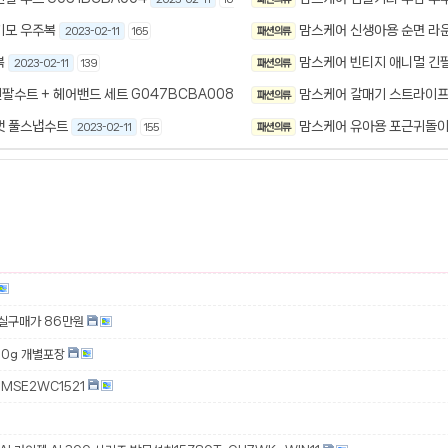
기모 우주복
맘스케어 신생아용 순면 라운
2023-02-11
165
패션 의류
복
맘스케어 빈티지 애니멀 긴
2023-02-11
139
패션 의류
팔수트 + 헤어밴드 세트 G047BCBA008
맘스케어 갈매기 스트라이프
2023-02-11
패션 의류
164
냇 풀스냅수트
맘스케어 유아용 포근귀돌이
2023-02-11
155
패션 의류
 실구매가 86만원
00g 개별포장
MSE2WC1521