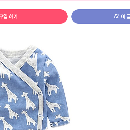
터 ADS-IPS FHD
- 원팡
구입 하기
이 
HS 미니PC 컴퓨터 베어본
- 원팡
[ 1 ]
개씩 30개
- 원팡
노브 104키 풀배열
- 원팡