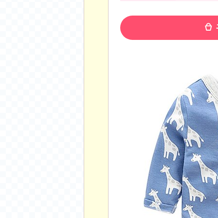
공지사항
알리 15.6 인치 터치 스크린 휴대용 포터블 모니
하이트 제로 0.00, 350ml, 24캔
- 원팡
R
경조사용 검정색 사계절 스판 정장 수트
- 원팡
랜덤 글 보기
원할머니 명품 육개장 600g 10팩
- 원팡
BEELINK 비링크 EQR6 ADM R7-7735
수박바 제로 스크류바 제로 죠스바 제로 각 10
AJAZZ AK35I V3 무선 기계식 키보드 멀티 
쇼핑
부르르 제로콜라, 190ml, 30개
- 원팡
삼성전자 삼성 갤럭시 핏3 Fit3
- 원팡
알뜰 쇼핑
해외쇼핑
패션 의류
특가 휴대폰
오프라인 특가
인증샷
맛집 인증샷