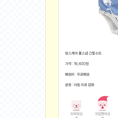
먹거리 인증샷
쇼핑 인증샷
그림 인증샷
뽑기 인증샷
여행 인증샷
디지털 기기 인증샷
소프트웨어 인증샷
공연 인증샷
맘스케어 풀스냅 긴팔수트
요리 인증샷
가격 : 16,400원
신차 인증샷
배송비 : 무료배송
암호화폐
분류 : 아동 의류 잡화
암호화폐
코인원(Coinone)
바이낸스(Binance)
바이비트(Bybit)
귀여워요
구입했어요
비트멕스(BitMex)