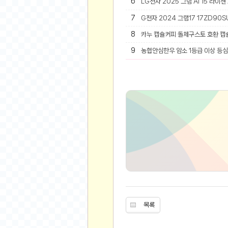
6
LG전자 2025 그램 AI 15 라이젠
유머
7
G전자 2024 그램17 17ZD90SU
8
카누 캡슐커피 돌체구스토 호환 캡
베스트 유머
유머 게시판
9
농협안심한우 암소 1등급 이상 등심 
스포츠
축구
야구
농구
골프
낚시
자전거
당구
볼링
수영
목록
스키&보드