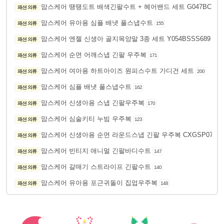
맘스케어 땡땡도트 배색긴팔수트 + 헤어밴드 세트 G047BCBA0
패션 의류
맘스케어 유아용 심플 배냇 풀스냅수트
패션 의류
155
맘스케어 엔젤 신생아 골지목양말 3종 세트 Y054BSSS689
패션 의류
190
맘스케어 순면 어깨스냅 긴팔 우주복
패션 의류
171
맘스케어 여아용 하트아이즈 원피스수트 가디건 세트
패션 의류
200
맘스케어 심플 배냇 풀스냅수트
패션 의류
162
맘스케어 신생아용 스냅 긴팔우주복
패션 의류
170
맘스케어 심술키티 누빔 우주복
패션 의류
123
맘스케어 신생아용 순면 라운드스냅 긴팔 우주복 CXGSP073
패션 의류
1
맘스케어 빈티지 애니멀 긴팔바디수트
패션 의류
147
맘스케어 갈매기 스트라이프 긴팔수트
패션 의류
140
맘스케어 유아용 포근귀돌이 집업우주복
패션 의류
148