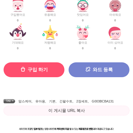
구입했어요
유용해요
맛있어요
아쉬워요
0
0
0
0
기대돼요
저렴해요
좋아요
이미 샀어요
0
0
0
0
구입 하기
와드 등록
TAG •
맘스케어
,
유아용
,
기본
,
긴팔수트
,
2장세트
,
G003BCBA131
이 게시물 URL 복사