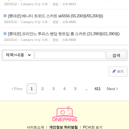
2023.03.10
Category
여성 의류
원팡
조회
49213
[롯데온] 베니티 트위드 스커트 sk5556 (55,200원/55,200원)
2023.03.10
Category
여성 의류
원팡
조회
49665
[롯데온] 프리안느 투피스 밴딩 뒷트임 롱 스커트 (21,390원/21,390원)
2023.03.10
Category
여성 의류
원팡
조회
49608
검색
쓰기
Prev
1
2
3
4
5
...
411
Next
사이트소개
ㅣ
개인정보 처리방침
ㅣ
PC버전 보기