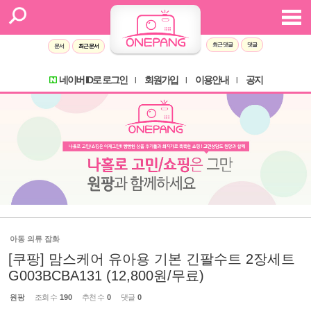
최근 댓글
댓글
문서
최근 문서
네이버 ID로 로그인
회원가입
이용안내
공지
l
l
l
아동 의류 잡화
[쿠팡] 맘스케어 유아용 기본 긴팔수트 2장세트
G003BCBA131 (12,800원/무료)
원팡
조회 수
190
추천 수
0
댓글
0