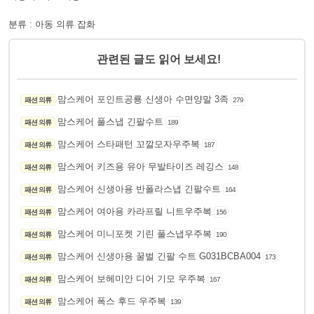
분류 : 아동 의류 잡화
관련된 글도 읽어 보세요!
맘스케어 포인트공룡 신생아 수면양말 3족
패션 의류
279
맘스케어 풀스냅 긴팔수트
패션 의류
189
맘스케어 스타패턴 꼬깔모자우주복
패션 의류
187
맘스케어 키즈용 유아 무발타이즈 레깅스
패션 의류
148
맘스케어 신생아용 반폴라스냅 긴팔수트
패션 의류
164
맘스케어 여아용 카라프릴 니트우주복
패션 의류
156
맘스케어 미니포켓 기린 풀스냅우주복
패션 의류
190
맘스케어 신생아용 꿀벌 긴팔 수트 G031BCBA004
패션 의류
173
맘스케어 보헤미안 디어 기모 우주복
패션 의류
167
맘스케어 폭스 후드 우주복
패션 의류
139